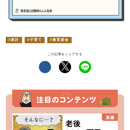
家計
子育て
教育資金