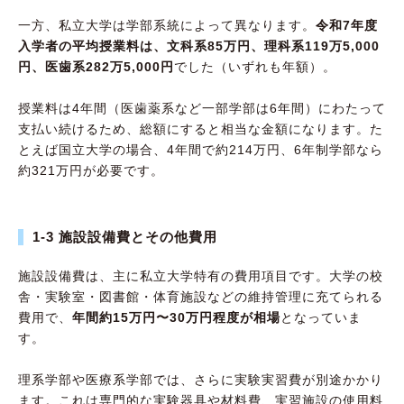
一方、私立大学は学部系統によって異なります。
令和7年度
入学者の平均授業料は、文科系85万円、理科系119万5,000
円、医歯系282万5,000円
でした（いずれも年額）。
授業料は4年間（医歯薬系など一部学部は6年間）にわたって
支払い続けるため、総額にすると相当な金額になります。た
とえば国立大学の場合、4年間で約214万円、6年制学部なら
約321万円が必要です。
1-3 施設設備費とその他費用
施設設備費は、主に私立大学特有の費用項目です。大学の校
舎・実験室・図書館・体育施設などの維持管理に充てられる
費用で、
年間約15万円〜30万円程度が相場
となっていま
す。
理系学部や医療系学部では、さらに実験実習費が別途かかり
ます。これは専門的な実験器具や材料費、実習施設の使用料