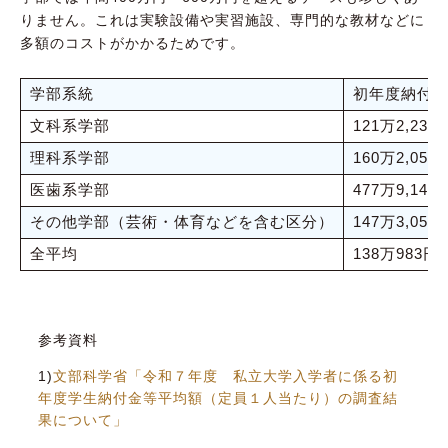
りません。これは実験設備や実習施設、専門的な教材などに
多額のコストがかかるためです。
学部系統
初年度納付
文科系学部
121万2,235
理科系学部
160万2,053
医歯系学部
477万9,143
その他学部（芸術・体育などを含む区分）
147万3,056
全平均
138万983円
参考資料
1)
文部科学省「令和７年度 私立大学入学者に係る初
年度学生納付金等平均額（定員１人当たり）の調査結
果について」