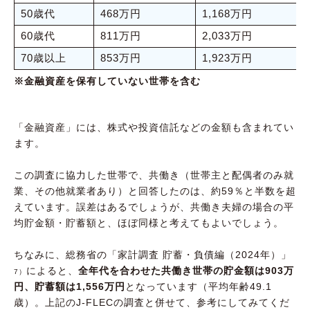
50歳代
468万円
1,168万円
60歳代
811万円
2,033万円
70歳以上
853万円
1,923万円
※金融資産を保有していない世帯を含む
「金融資産」には、株式や投資信託などの金額も含まれてい
ます。
この調査に協力した世帯で、共働き（世帯主と配偶者のみ就
業、その他就業者あり）と回答したのは、約59％と半数を超
えています。誤差はあるでしょうが、共働き夫婦の場合の平
均貯金額・貯蓄額と、ほぼ同様と考えてもよいでしょう。
ちなみに、総務省の「家計調査 貯蓄・負債編（2024年）」
によると、
全年代を合わせた共働き世帯の貯金額は903万
7）
円、貯蓄額は1,556万円
となっています（平均年齢49.1
歳）。上記のJ-FLECの調査と併せて、参考にしてみてくだ