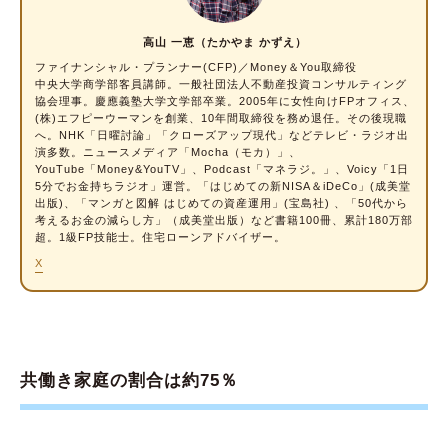
社会とのつながりを持てる
夫婦の理解度が深まる
高山 一恵（たかやま かずえ）
ファイナンシャル・プランナー
(CFP)／Money＆You取締役
共働き家庭の夫婦円満のコツ
中央大学商学部客員講師。一般社団法人不動産投資コンサルティング
協会理事。慶應義塾大学文学部卒業。2005年に女性向けFPオフィス、
感謝を伝える
(株)エフピーウーマンを創業、10年間取締役を務め退任。その後現職
へ。NHK「日曜討論」「クローズアップ現代」などテレビ・ラジオ出
話す習慣をつける
演多数。ニュースメディア「Mocha（モカ）」、
YouTube「Money&YouTV」、Podcast「マネラジ。」、Voicy「1日
互いの仕事を尊重する
5分でお金持ちラジオ」運営。「はじめての新NISA＆iDeCo」(成美堂
2人とも何もしない日をつくる
出版)、「マンガと図解 はじめての資産運用」(宝島社) 、「50代から
考えるお金の減らし方」（成美堂出版）など書籍100冊、累計180万部
超。1級FP技能士。住宅ローンアドバイザー。
共働きの家事時短テク
X
時短家電を活用する
冷凍食品やミールキットを活用する
洗濯物をたたむのはセルフ方式にする
共働き家庭の割合は約75％
円満な共働きに大切なのは “話しあい”