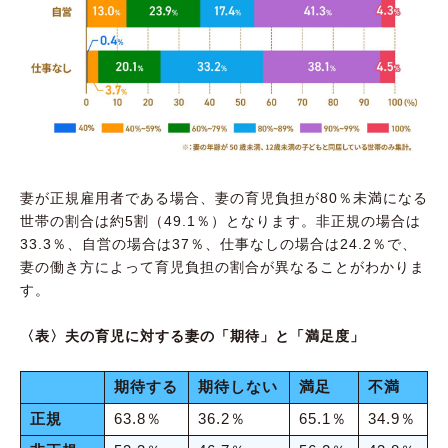
妻が正規雇用者である場合、妻の育児負担が80％未満になる
世帯の割合は約5割（49.1％）となります。非正規の場合は
33.3％、自営の場合は37％、仕事なしの場合は24.2％で、
妻の働き方によって育児負担の割合が異なることがわかりま
す。
〈表〉夫の育児に対する妻の「期待」と「満足度」
期待する
期待しない
満足
不満
正規
63.8％
36.2％
65.1％
34.9％