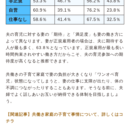
非正規
53.3％
46.7％
56.2％
43.8％
自営
60.9％
39.1％
76.2％
23.8％
仕事なし
58.6％
41.4％
67.5％
32.5％
夫の育児に対する妻の「期待」と「満足度」も妻の働き方に
よって異なります。妻が正規雇用者の場合は、夫に期待する
人が最も多く、63.8％となっています。正規雇用が最も長い
時間拘束されやすい働き方だからこそ、夫の育児参加への期
待度が高くなると推察できます。
共働きの子育て家庭で妻の負担が大きくなり「ワンオペ育
児」状態になってしまうと、妻の仕事に支障が出たり、体の
不調につながったりすることもあります。そうなる前に、夫
婦でよく話しあいお互いが納得できる体制を目指しましょ
う。
【関連記事】共働き家庭の子育て事情について、詳しくはコ
チラ