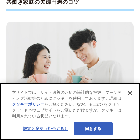
共働き家庭の夫婦円満のコツ
本サイトでは、サイト改善のための統計的な把握、マーケテ
ィング活動等のためにクッキーを使用しております。詳細は
画像：iStock.com/ SunnyVMD
クッキーポリシー
をご覧ください。なお、右上の×をクリッ
クしても本ウェブサイトをご覧いただけますが、クッキーは
利用されている状態となります。
つぎに、共働き家庭の夫婦が円満に暮らすためのコツを4点
紹介します。すぐにできることなので、ぜひ実践してみてく
設定と変更（拒否する）
同意する
ださい。