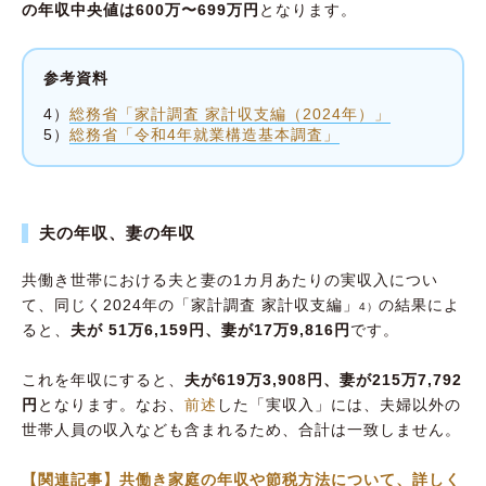
の年収中央値は600万〜699万円
となります。
参考資料
4）
総務省「家計調査 家計収支編（2024年）」
5）
総務省「令和4年就業構造基本調査」
夫の年収、妻の年収
共働き世帯における夫と妻の1カ月あたりの実収入につい
て、同じく2024年の「家計調査 家計収支編」
の結果によ
4）
ると、
夫が 51万6,159円、妻が17万9,816円
です。
これを年収にすると、
夫が619万3,908円、妻が215万7,792
円
となります。なお、
前述
した「実収入」には、夫婦以外の
世帯人員の収入なども含まれるため、合計は一致しません。
【関連記事】共働き家庭の年収や節税方法について、詳しく