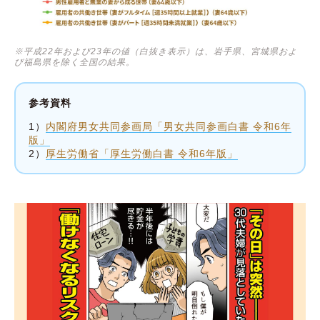
※平成22年および23年の値（白抜き表示）は、岩手県、宮城県およ
び福島県を除く全国の結果。
参考資料
1）
内閣府男女共同参画局「男女共同参画白書 令和6年
版」
2）
厚生労働省「厚生労働白書 令和6年版」