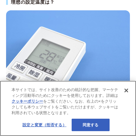
理想の設定温度は？
本サイトでは、サイト改善のための統計的な把握、マーケテ
ィング活動等のためにクッキーを使用しております。詳細は
画像：iStock.com/bee32
クッキーポリシー
をご覧ください。なお、右上の×をクリッ
クしても本ウェブサイトをご覧いただけますが、クッキーは
環境省では、夏の室温の目安として28℃が推奨されていま
利用されている状態となります。
す。ただし、これはエアコンの設定温度を28℃にするという
意味ではないため、注意が必要です。
設定と変更（拒否する）
同意する