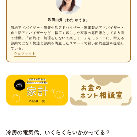
定期的に換気しながら冷房を使用する場合
は？
就寝中の冷房はつけっぱなしがおすすめ
和田由貴（わだ ゆうき）
節約アドバイザー・消費生活アドバイザー
・家電製品アドバイザー・
冷房の電気代、安くなるのは？④設定温度
食生活アドバイザーなど、幅広く暮らしや家事の専門家として多方面
で活動。「節約は、無理をしないで楽しく！」をモットーに、耐える
温度設定を１℃下げると電気代はいくら変わ
節約ではなく快適と節約を両立したスマートで賢い節約生活を提唱し
ている。
る？
ウェブサイト
理想の設定温度は？
設定温度を下げすぎてしまうのは、エアコン
の効き目が落ちているからかも
冷房の電気代、安くなるのは？⑤風量
温度設定を変える前に、まず風量の調節を
これが最強設定。冷房の電気代を抑えるための
賢い使い方
最新機種じゃなくても節電効果は十分
冷房の電気代、いくらくらいかかってる？