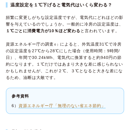
温度設定を１℃下げると電気代はいくら変わる？
頻繁に変更しがちな設定温度ですが、電気代にどれほどの影
響を与えているのでしょうか。一般的に冷房の設定温度は、
１℃ごとに消費電力が10％ほど変わる
と言われています。
資源エネルギー庁の調査
によると、外気温度31℃で冷房
６）
の設定温度を27℃から28℃にした場合（使用時間：9時間/
日）、年間で30.24kWh、電気代に換算すると約940円の節
約になります。１℃だけではあまり大きな差に感じられない
かもしれませんが、これが２℃、３℃となると大きな差にな
るため、油断は大敵です。
参考資料
6）
資源エネルギー庁「無理のない省エネ節約」