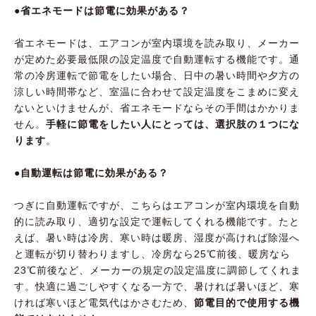
●省エネモードは節電に効果がある？
省エネモードは、エアコンが室内環境を読み取り、メーカー
が定めた必要最低限の設定温度で自動運転する機能です。通
常の冷房運転で節電をしたい場合、日中の暑い時間や夕方の
涼しい時間帯など、室温に合わせて設定温度をこまめに変え
ないといけませんが、省エネモードならその手間はかかりま
せん。
手軽に節電をしたい人にとっては、選択肢の１つにな
ります
。
●自動運転は節電に効果がある？
つぎに自動運転ですが、こちらはエアコンが室内環境を自動
的に読み取り、適切な設定で運転してくれる機能です。たと
えば、暑い時は冷房、寒い時は暖房、湿度が高ければ除湿へ
と運転が切り替わりますし、冷房なら25℃前後、暖房なら
23℃前後など、メーカーの規定の設定温度に調節してくれま
す。快適に過ごしやすくなる一方で、暑ければ暑いほど、寒
ければ寒いほど電気代はかさむため、
節電目的で使用する機