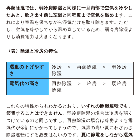
再熱除湿では、弱冷房除湿と同様に一旦内部で空気を冷やし
たあと、吹き出す前に室温と同程度まで空気を温めます
。こ
れにより室温を保ちながら湿気だけを取り除きます。ただ
し、空気を冷やしてから温め直しているため、弱冷房除湿よ
りも消費電力は大きくなります。
〈表〉除湿と冷房の特性
湿度の下げやす
冷房 ＞ 再熱除湿 ＞ 弱冷房
さ
除湿
電気代の高さ
再熱除湿 ＞ 冷房 ＞ 弱冷房
除湿
これらの特性からもわかるとおり、
いずれの除湿運転でも、
節電することはできません
。弱冷房除湿の場合は冷房を弱く
つけているのと同じですし、再熱除湿の場合は冷房よりも電
気代が余計にかかってしまうので、気温の高い夏にわざわざ
除湿運転にする必要はないのです。
夏に節電をしながら湿気