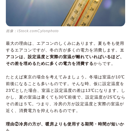
画像：iStock.comCylonphoto
最大の理由は、エアコンのしくみにあります。夏も冬も使用
するエアコンですが、冬の方が多くの電力を消費します。
エ
アコンは、設定温度と実際の室温が離れていればいるほど、
その差を埋めるために多くの電力を消費する
からです。
たとえば東京の場合を考えてみましょう。冬場は室温が10℃
前後になることも多いものです。そんな時、仮に設定温度を
23℃とした場合、室温と設定温度の差は13℃になります。し
かし、夏の室温は暑くても30℃前後で、設定温度が25℃なら
その差は５℃。つまり、冷房の方が設定温度と実際の室温が
近く、消費電力を抑えられるのです。
理由②冷房の方が、暖房よりも使用する期間・時間が短いか
ら