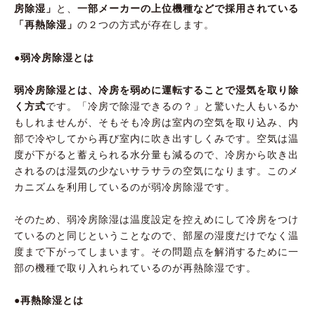
房除湿」
と、
一部メーカーの上位機種などで採用されている
「再熱除湿」
の２つの方式が存在します。
●弱冷房除湿とは
弱冷房除湿とは、冷房を弱めに運転することで湿気を取り除
く方式
です。「冷房で除湿できるの？」と驚いた人もいるか
もしれませんが、そもそも冷房は室内の空気を取り込み、内
部で冷やしてから再び室内に吹き出すしくみです。空気は温
度が下がると蓄えられる水分量も減るので、冷房から吹き出
されるのは湿気の少ないサラサラの空気になります。このメ
カニズムを利用しているのが弱冷房除湿です。
そのため、弱冷房除湿は温度設定を控えめにして冷房をつけ
ているのと同じということなので、部屋の湿度だけでなく温
度まで下がってしまいます。その問題点を解消するために一
部の機種で取り入れられているのが再熱除湿です。
●再熱除湿とは