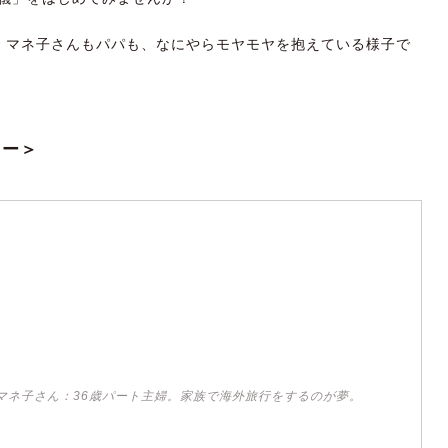
。マネ子さんもパパも、なにやらモヤモヤを抱えている様子で
リー＞
マネ子さん：36歳パート主婦。家族で海外旅行をするのが夢。