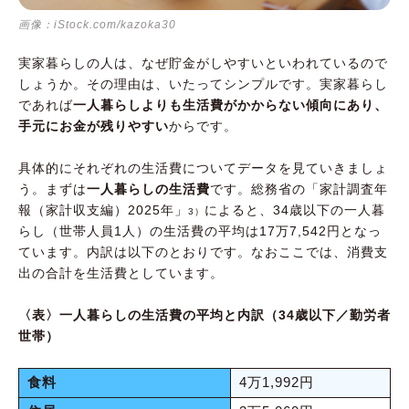
画像：iStock.com/kazoka30
実家暮らしの人は、なぜ貯金がしやすいといわれているので
しょうか。その理由は、いたってシンプルです。実家暮らし
であれば
一人暮らしよりも生活費がかからない傾向にあり、
手元にお金が残りやすい
からです。
具体的にそれぞれの生活費についてデータを見ていきましょ
う。まずは
一人暮らしの生活費
です。総務省の「家計調査年
報（家計収支編）2025年」
によると、34歳以下の一人暮
3）
らし（世帯人員1人）の生活費の平均は17万7,542円となっ
ています。内訳は以下のとおりです。なおここでは、消費支
出の合計を生活費としています。
〈表〉一人暮らしの生活費の平均と内訳（34歳以下／勤労者
世帯）
食料
4万1,992円