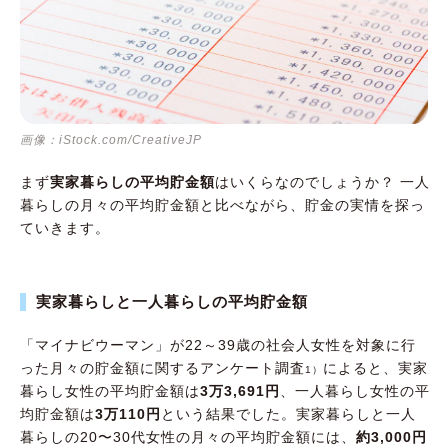
画像：iStock.com/CreativeJP
まず
実家暮らしの平均貯金額
はいくらなのでしょうか？ 一人
暮らしの月々の平均貯金額と比べながら、貯金の実情を探っ
ていきます。
実家暮らしと一人暮らしの平均貯金額
「マイナビウーマン」が22～39歳の社会人女性を対象に行
った月々の貯金額に関するアンケート調査
によると、実家
1）
暮らし女性の平均貯金額は
3万3,691円
、一人暮らし女性の平
均貯金額は
3万110円
という結果でした。実家暮らしと一人
暮らしの20〜30代女性の月々の平均貯金額には、
約3,000円