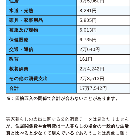
住居
3万5,060円
水道・光熱
8,291円
家具・家事用品
5,895円
被服及び履物
6,013円
保健医療
6,735円
交通・通信
2万640円
教育
161円
教養娯楽
2万4,242円
その他の消費支出
2万8,513円
合計
17万7,542円
※：四捨五入の関係で合計が合わないことがあります。
実家暮らしの支出に関する公的調査データは見当たりません
が、
住居関係費や食料費は一人暮らしの場合の一般的な生活
費と比べると少なくて済んでいる
であろうことは想像に難く