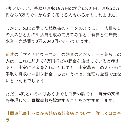
4割というと、手取り月収15万円の場合は6万円、月収20万
円なら8万円ですから多く感じる人もいるかもしれません。
しかし、先ほど示した総務省のデータのように、一人暮らし
の人のひと月の生活費を改めて見てみると、食費と住居費、
水道・光熱費で8万5,343円かかっています。
前述
の「マイナビウーマン」の調査のとおり、一人暮らしの
人は、これに加えて3万円ほどの貯金を捻出していると考え
ると、実家にお金を入れたとしても、実家暮らしの人が月に
手取り月収の４割を貯金するというのは、無理な金額ではな
いといえるでしょう。
ただ、4割というのはあくまでも目安の話です。
自分の支出
を整理して、目標金額を設定する
ことをおすすめします。
【関連記事】ゼロから始める貯金術について、詳しくはコチ
ラ