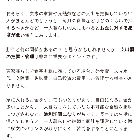
おそらく、実家の家賃や光熱費などの支出を把握していない
人がほとんどでしょうし、毎月の食費などはどのくらいで抑
えるべきかなど、一人暮らしの人に比べると
お金に対する感
度が低い
傾向にあります。
貯金と何の関係があるの？ と思うかもしれませんが、
支出額
の把握・管理
は非常に重要なポイントです。
実家暮らしで食事も親に頼っている場合、外食費・スマホ
代・交際費・趣味費、自己投資の費用しか管理する機会があ
りません。
家に入れるお金を引いてもゆとりがあり、自由になるお金が
多いことから、一人暮らしをしていたら不可能な金額を趣味
につぎ込むなど、
過剰消費になりがち
です。長年その生活に
慣れてしまうと、一人暮らしや結婚で家計を運営していく際
に収支のバランスが取りにくく、苦労をすることになりま
す。