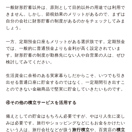
一般財形貯蓄以外は、原則として目的以外の用途では利用で
きません。しかし、節税効果のメリットがあるので、まずは
自分の会社に財形貯蓄の制度があるのかをチェックしてみま
しょう。
一方、定期預金口座もメリットがある選択肢です。定期預金
では、一般的に普通預金よりも金利が高く設定されていま
す。財形貯蓄の制度が勤務先にない人や自営業の人は、ぜひ
検討してみてください。
生活資金に余裕のある実家暮らしだからこそ、いつでも引き
出せる普通口座に貯金するのではなく、一定期間引き出すこ
とのできない金融商品で堅実に貯金していきたいものです。
④その他の積立サービスを活用する
備えとしての貯金はもちろん必要ですが、やはり人生に楽し
みは必要です。旅行やショッピングなどにもお金をかけたい
という人は、旅行会社などが扱う
旅行積立
や、百貨店の
積立