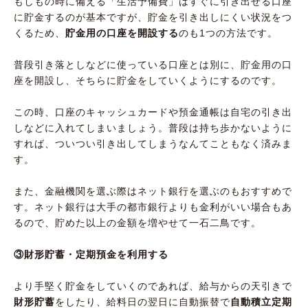
もしもの時に備える「生活予備費」はすぐに引き出せる口座
に貯金するのが基本ですが、貯金を引き出しにくい状況をつ
くるため、
貯金用の口座を開設する
のも1つの方法です。
普段引き落としなどに使っている口座とは別に、貯金用の口
座を開設し、そちらに貯金をしていくようにするのです。
この時、口座のキャッシュカードや預金通帳は自宅の引き出
しなどに入れてしまいましょう。普段は持ち歩かないように
すれば、ついつい引き出してしまうなんてこともなく済みま
す。
また、金融機関を選ぶ際はネット銀行を選ぶのもおすすめで
す。ネット銀行は大手の都市銀行よりも金利がいい場合もあ
るので、貯めた以上の金額を増やせて一石二鳥です。
③財形貯蓄・定期預金を利用する
より手堅く貯金をしていくのであれば、給与からの天引きで
財形貯蓄
をしたり、給料日の翌日に自動振替で
自動積立定期