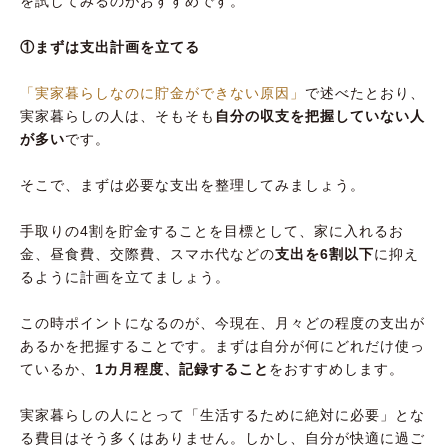
を試してみるのがおすすめです。
①まずは支出計画を立てる
「実家暮らしなのに貯金ができない原因」
で述べたとおり、
実家暮らしの人は、そもそも
自分の収支を把握していない人
が多い
です。
そこで、まずは必要な支出を整理してみましょう。
手取りの4割を貯金することを目標として、家に入れるお
金、昼食費、交際費、スマホ代などの
支出を6割以下
に抑え
るように計画を立てましょう。
この時ポイントになるのが、今現在、月々どの程度の支出が
あるかを把握することです。まずは自分が何にどれだけ使っ
ているか、
1カ月程度、記録すること
をおすすめします。
実家暮らしの人にとって「生活するために絶対に必要」とな
る費目はそう多くはありません。しかし、自分が快適に過ご