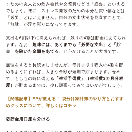
すための友人との飲み会代や交際費などは「必要」といえる
でしょう。逆に、ストレス発散のための余分な買い物などは
「必要」とはいえません。自分の支出状況を見直すことで、
「無駄」が浮き彫りになってきます。
支出を6割以下に抑えられれば、残りの4割は貯金にあてられ
ます。なお、
趣味には、あくまでも「必要な支出」と「貯
金」を除いた金額をあてる
、と心がけることが大切です。
無理をすると長続きしませんが、毎月手取り収入の4割を貯
めるようにすれば、大きな金額が短期で貯まります。せめ
て、もしもの時に備える
「生活予備費」（生活費3カ月分程
度）
が貯まるまでは、少し頑張ってみてはいかがでしょう。
【関連記事】FPが教える！ 袋分け家計簿のやり方とおすす
めグッズについて、詳しくはコチラ
②貯金用口座を分ける