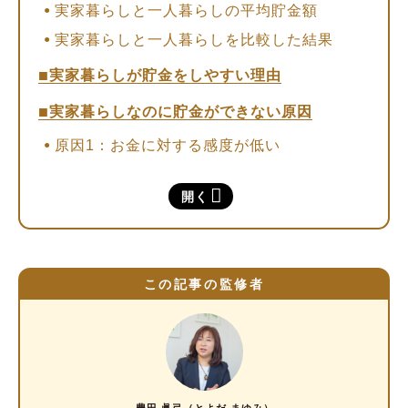
実家暮らしと一人暮らしの平均貯金額
実家暮らしと一人暮らしを比較した結果
実家暮らしが貯金をしやすい理由
実家暮らしなのに貯金ができない原因
原因1：お金に対する感度が低い
原因2：趣味優先のお金の使い方をしてしまう
開く
FPが教える、実家暮らしならではの貯金のコ
ツ
（1）月の貯金額の目安
この記事の監修者
（2）実家暮らしが実践するべき4つの貯金方
法
（3）お金が貯まったら資産運用を始めてみよ
う
実家暮らしは「お金の貯め時」
豊田 眞弓（とよだ まゆみ）