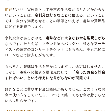
前述
どおり、実家暮らしで基本の生活費がほとんどかからな
いということは、
余剰分は好きなことに使える
、ということ
です。自分を満足させることの筆頭といえば、趣味や贅沢品
に関する消費でしょう。
余剰資金があるがゆえ、
趣味などに大きなお金を消費しがち
なのです。たとえば、ブランド物のバッグや、好きなアーテ
ィストの遠方のコンサートチケットはもちろん、車も気軽に
ローンなどで購入しがちです。
もちろん、趣味は生活を豊かにしますし、否定はしません。
しかし、趣味への投資を最優先にして、
「余ったお金を貯金
すればいい」という考えになりがちなのが問題
です。
好きなことに費やすお金は際限がありません。このようなお
金の使い方をしていたら、いつまで経ってもお金が貯まらな
いのは明らかです。