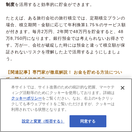
制度
を活用すると効率的に貯金ができます。
たとえば、ある旅行会社の旅行積立では、定期積立プランの
場合、積立期間・金額に応じて年利換算1.75％のサービス額
が付きます。毎月2万円、2年間で48万円を貯金すると、48
万8,750円になります。銀行預金では考えられないお得さで
す。万が一、会社が破綻した時には預金と違って積立額が保
証されないリスクを理解した上で活用するようにしましょ
う。
【関連記事】専門家が徹底解説！ お金を貯める方法につい
て、詳しくはコチラ
本サイトでは、サイト改善のための統計的な把握、マーケテ
ィング活動等のためにクッキーを使用しております。詳細は
クッキーポリシー
をご覧ください。なお、右上の×をクリッ
（3）お金が貯まったら資産運用を始めてみよう
クしても本ウェブサイトをご覧いただけますが、クッキーは
利用されている状態となります。
設定と変更（拒否する）
同意する