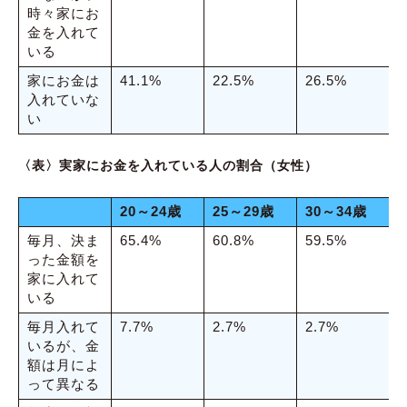
時々家にお
金を入れて
いる
家にお金は
41.1%
22.5%
26.5%
2
入れていな
い
〈表〉実家にお金を入れている人の割合（女性）
20～24歳
25～29歳
30～34歳
毎月、決ま
65.4%
60.8%
59.5%
7
った金額を
家に入れて
いる
毎月入れて
7.7%
2.7%
2.7%
3
いるが、金
額は月によ
って異なる