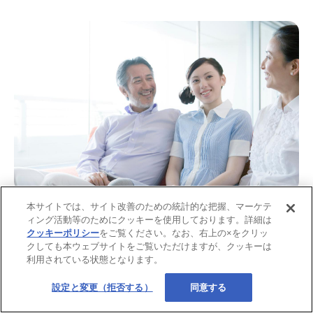
画像：iStock.com/TAGSTOCK1
本サイトでは、サイト改善のための統計的な把握、マーケテ
ィング活動等のためにクッキーを使用しております。詳細は
実家暮らしをしている場合、家に入れるお金はきちんと親と
クッキーポリシー
をご覧ください。なお、右上の×をクリッ
クしても本ウェブサイトをご覧いただけますが、クッキーは
相談して決めることが大切です。自分の将来のためにも、お
利用されている状態となります。
金の管理や貯金を考えながら、これからの準備をしていく期
間にしましょう。
設定と変更（拒否する）
同意する
【関連記事】独身で持ち家ありの場合の老後資金について、