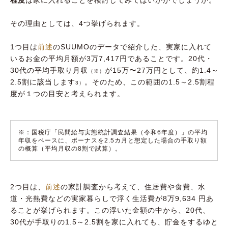
程度
は家に入れることを検討してみてはいかがでしょうか。
その理由としては、4つ挙げられます。
1つ目は
前述
のSUUMOのデータで紹介した、実家に入れて
いるお金の平均月額が3万7,417円であることです。20代・
30代の平均手取り月収
が15万〜27万円として、約1.4～
（※）
2.5割に該当します
。そのため、この範囲の1.5～2.5割程
3）
度が１つの目安と考えられます。
※：国税庁「民間給与実態統計調査結果（令和6年度）」の平均
年収をベースに、ボーナスを2.5カ月と想定した場合の手取り額
の概算（平均月収の8割で試算）。
2つ目は、
前述
の家計調査から考えて、住居費や食費、水
道・光熱費などの実家暮らしで浮く生活費が8万9,634 円あ
ることが挙げられます。この浮いた金額の中から、20代、
30代が手取りの1.5～2.5割を家に入れても、貯金をするゆと