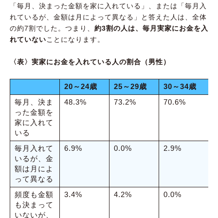
「毎月、決まった金額を家に入れている」、または「毎月入
れているが、金額は月によって異なる」と答えた人は、全体
の約7割でした。つまり、
約3割の人は、毎月実家にお金を入
れていない
ことになります。
〈表〉実家にお金を入れている人の割合（男性）
20～24歳
25～29歳
30～34歳
毎月、決ま
48.3%
73.2%
70.6%
5
った金額を
家に入れて
いる
毎月入れて
6.9%
0.0%
2.9%
7
いるが、金
額は月によ
って異なる
頻度も金額
3.4%
4.2%
0.0%
6
も決まって
いないが、