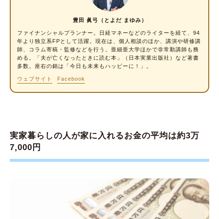
⑤そのほかの積立サービスを活用する
実家暮らし中は将来のための準備をしよう
豊田 眞弓（とよだ まゆみ）
ファイナンシャルプランナー
。日経マネーなどのライターを経て、94
年より独立系FPとして活躍。現在は、個人相談のほか、講演や研修講
師、コラム寄稿・監修などを行う。亜細亜大学ほかで非常勤講師も務
める。「夫が亡くなったときに読む本」（日本実業出版社）など著書
多数。座右の銘は「今日も未来もハッピーに！」。
ウェブサイト
Facebook
実家暮らしの人が家に入れるお金の平均は約3万
7,000円