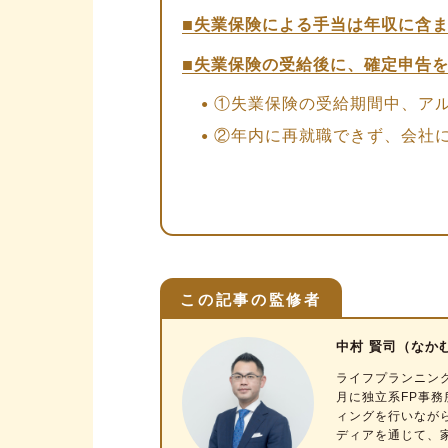
失業保険による手当は年収に含
失業保険の受給後に、確定申告を
①失業保険の受給期間中、ア
②年内に再就職できず、会社
③再就職したが、失業中に納
失業保険を受給しながら、扶養
「税法上の扶養」に入れる条件
「社会保険上の扶養」に入れる
この記事の監修者
失業保険を受給しながら、扶養に
中村 賢司（なか
①配偶者控除により、税金の
ライフプランニング
②被扶養者は、国民健康保険
月に独立系FP事務
ィングを行いなが
失業保険を受給しながら、扶養に
ディアを通じて、