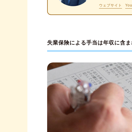
ウェブサイト
Yo
①社会保険上の扶養は、失業
②不正受給が発覚すると罰則
失業保険は年収に含まれず、課
失業保険による手当は年収に含ま