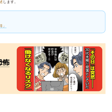
述
します。
得」