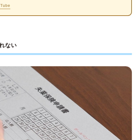
uTube
保険も収入に含まれる
が適用される
税もされない
れない