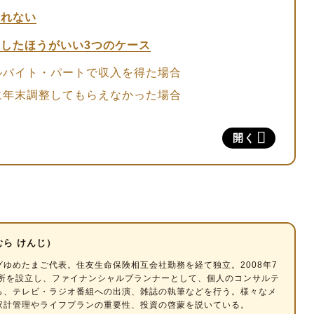
まれない
したほうがいい3つのケース
ルバイト・パートで収入を得た場合
に年末調整してもらえなかった場合
めた社会保険料がある場合
開く
に入るための条件
は、年収123万円以下
条件は、年収130万円未満
入る2つのメリット
むら けんじ）
優遇が受けられる
ゆめたまご代表。住友生命保険相互会社勤務を経て独立。2008年7
・国民年金を払わなくてもいい
所を設立し、
ファイナンシャルプランナー
として、個人のコンサルテ
ら、テレビ・ラジオ番組への出演、雑誌の執筆などを行う。様々なメ
入る時の2つの注意点
家計管理やライフプランの重要性、投資の啓蒙を説いている。