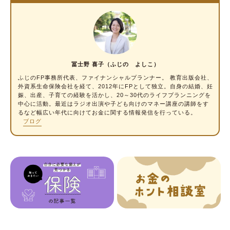
ができるかどうかが重要
個人保険-2.損害保険
損害保険とは
損害保険の種類-1.自動車に関する保険
冨士野 喜子（ふじの よしこ）
損害保険の種類-2.住まいに関する保険
ふじのFP事務所代表、
ファイナンシャルプランナー
。 教育出版会社、
外資系生命保険会社を経て、2012年にFPとして独立。自身の結婚、妊
損害保険の種類-3.身体に関する保険
娠、出産、子育ての経験を活かし、20～30代のライフプランニングを
中心に活動。最近はラジオ出演や子ども向けのマネー講座の講師をす
損害保険の種類-4.その他の保険
るなど幅広い年代に向けてお金に関する情報発信を行っている。
ブログ
損害保険の選び方のポイント-“ダブり”に注意
年末調整の保険料控除申告書の「保険の種類」
保険料控除申告書に書く保険の種類は「保険
料控除証明書」から確認
保険料控除の種類
保険の種類を理解することは、自分に合った保
険を探す第一歩