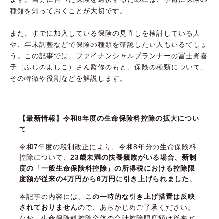
種類を知っておくことが大切です。
また、すでに加入している保険の見直しを検討している人
や、年末調整などで保険の種類を確認したい人もいるでしょ
う。この記事では、ファイナンシャルプランナーの冨士野喜
子（ふじのよしこ）さん監修のもと、保険の種類について、
その特徴や役割などを解説します。
【最新情報】令和8年度の生命保険料控除の拡大につい
て
令和7年度の税制改正により、令和8年分の生命保険料
控除について、
23歳未満の扶養親族がいる場合、新制
度の「一般生命保険料控除」の所得税における控除限
度額が従来の4万円から6万円に引き上げられました
。
本記事の内容には、
この一時的な引き上げ措置は反映
されておりません
ので、あらかじめご了承ください。
なお、生命保険料控除全体の合計控除限度額は従来ど