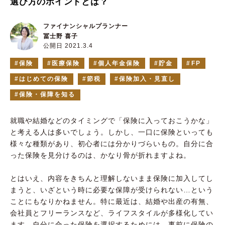
選び方のポイントとは？
ファイナンシャルプランナー
冨士野 喜子
公開日 2021.3.4
保険
医療保険
個人年金保険
貯金
FP
はじめての保険
節税
保険加入・見直し
保険・保障を知る
就職や結婚などのタイミングで「保険に入っておこうかな」
と考える人は多いでしょう。しかし、一口に保険といっても
様々な種類があり、初心者には分かりづらいもの。自分に合
った保険を見分けるのは、かなり骨が折れますよね。
とはいえ、内容をきちんと理解しないまま保険に加入してし
まうと、いざという時に必要な保障が受けられない…という
ことにもなりかねません。特に最近は、結婚や出産の有無、
会社員とフリーランスなど、ライフスタイルが多様化してい
ます。自分に合った保険を選択するためには、事前に保険の