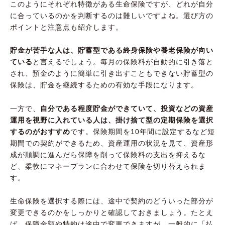
このようにそれぞれ特徴がある生命保険ですが、どれが自分
に合っているのかを判断するのは難しいですよね。選び方の
ポイントと注意点も紹介します。
貯金が苦手な人は、貯蓄型である終身保険や養老保険が向い
ている
と言えるでしょう。毎月の保険料が自動的に引き落と
され、預金のように簡単に引き出すこともできない貯蓄型の
保険は、貯金を継続するための有効な手段になります。
一方で、
自分である程度貯金ができていて、投資などの資産
運用を視野に入れている人は、掛け捨て型の定期保険を選択
するのがおすすめ
です。保険期間を10年間に設定するなど短
期間での契約ができるため、資産運用の状況を見て、資産形
成が順調に進んだら保障を削って保険料の支出を抑えるな
ど、柔軟にマネープランに合わせて保険を切り替えられま
す。
生命保険を選択する際には、途中で契約のどういった部分が
変更できるのかをしっかりと確認しておきましょう。たとえ
ば、保障金額や特約は途中で変更できますが、一般的に「払