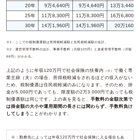
20年
9万4,640円
9万4,640円
13万3,440円
25年
11万8,300円
11万8,300円
16万6,800円
30年
14万1,960円
14万1,960円
20万160円
※1：ここでの税制優遇額は所得税軽減額と住民税軽減額の合計。
※2：運営管理手数料のほか、事務手数料（月額105円）と資産管理手数料（月額
66円）がかかる。
上記のように年収120万円で社会保険の扶養内
で働く専
（※）
業主婦（夫）の場合、所得税軽減をされるほどの収入がない
ため、税制優遇は住民税軽減のみになります。そのため、掛
金が5,000円であっても、限度額の2万3,000円であっても税
制優遇額は同じです。上の表を見ると、
手数料の金額次第で
は掛金額の大小や運用期間の長さには関わらず、手数料負け
してしまう
ことがわかります。
※：勤務先によっては年収120万円で社会保険に入る場合もあ