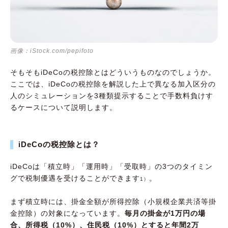
画像：iStock.com/pepifoto
そもそもiDeCoの税控除とはどういうものなのでしょうか。
ここでは、iDeCoの税控除を解説した上で異なる加入区分の
人のシミュレーションを3種類提示することで手数料負けす
るケースについて説明します。
iDeCoの税控除とは？
iDeCoは「積立時」「運用時」「受取時」の3つのタイミン
グで税制優遇を受けることができます
。
1）
まず積立時には、掛金全額が所得控除（小規模企業共済等掛
金控除）の対象になっています。
毎月の掛金が1万円の場
合、所得税（10%）、住民税（10%）とすると年間2万