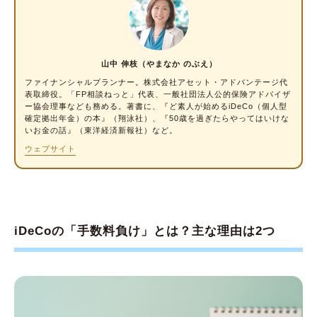
きる？
iDeCoの税控除とは？
iDeCoを30年間続けた場合の税控除と手数料
山中 伸枝（やまなか のぶえ）
をシミュレーション
ファイナンシャルプランナー
。株式会社アセット・アドバンテージ代
表取締役。「FP相談ねっと」代表、一般社団法人公的保険アドバイザ
iDeCoで「手数料負け」しない対策方法2つ
ー協会理事なども務める。著書に、『ど素人が始めるiDeCo（個人型
確定拠出年金）の本』（翔泳社）、『50歳を過ぎたらやってはいけな
①手数料が無料か安い金融機関を選ぶ
いお金の話』（東洋経済新報社）など。
ウェブサイト
②掛金を1年間分まとめて納付する
iDeCoの「手数料負け」に関する「よくある質
問」
Q1.専業主婦（夫）がiDeCoを利用すると手数
iDeCoの「手数料負け」とは？主な理由は2つ
料負けする？
Q2.公務員がiDeCoを利用すると手数料負けす
る？
Q3.手数料負けしない掛金はいくら？