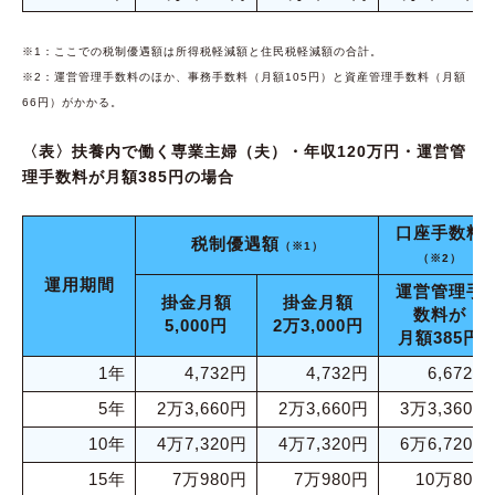
※1：ここでの税制優遇額は所得税軽減額と住民税軽減額の合計。
※2：運営管理手数料のほか、事務手数料（月額105円）と資産管理手数料（月額
66円）がかかる。
〈表〉扶養内で働く専業主婦（夫）・年収120万円・運営管
理手数料が月額385円の場合
口座手数料
税制優遇額
（※1）
（※2）
運用期間
運営管理手
掛金月額
掛金月額
数料が
5,000円
2万3,000円
月額385円
1年
4,732円
4,732円
6,672円
5年
2万3,660円
2万3,660円
3万3,360円
10年
4万7,320円
4万7,320円
6万6,720円
15年
7万980円
7万980円
10万80円