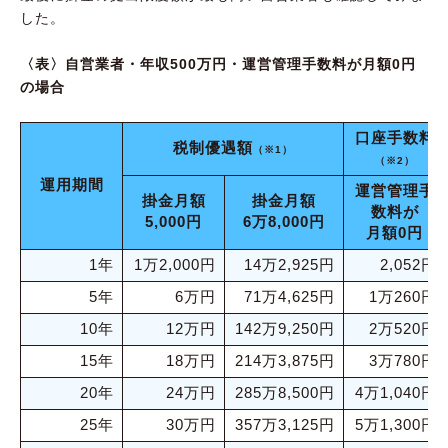
した。
〈表〉自営業者・年収500万円・運営管理手数料が月額0円
の場合
口座手数料
税制優遇額
（※1）
（※2）
運用期間
運営管理手
掛金月額
掛金月額
数料が
5,000円
6万8,000円
月額0円
1年
1万2,000円
14万2,925円
2,052円
5年
6万円
71万4,625円
1万260円
10年
12万円
142万9,250円
2万520円
15年
18万円
214万3,875円
3万780円
20年
24万円
285万8,500円
4万1,040円
25年
30万円
357万3,125円
5万1,300円