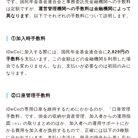
です。国民年金基金連合会と事務委託先金融機関への手数料
は定額ですが、
運営管理機関への手数料は金融機関によって
異なります
。以下でそれぞれの手数料について説明します。
①加入時手数料
iDeCoに加入する際には、国民年金基金連合会に
2,829円の
手数料
を支払います。この金額はどの金融機関を利用した場
合でも変わりません。なお、支払いが必要なのは初回のみに
なります。
②口座管理手数料
iDeCoの専用口座を維持するためにかかるのが、「口座管理
手数料」です。掛金の収納や資産管理、加入者からの運用指
図
の取りまとめのほか、加入者への運用サポートにか
（※1）
かる費用を加入者が負担するもので、正確には以下の3種類
に分かれています。支払い方法は、毎月の掛金から差し引か