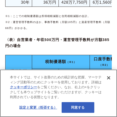
30年
36万円
428万7,750円
6万1,560円
※1：ここでの税制優遇額は所得税軽減額と住民税軽減額の合計。
※2：運営管理手数料のほか、事務手数料（月額105円）と資産管理手数料（月額
66円）がかかる。
〈表〉自営業者・年収500万円・運営管理手数料が月額385
円の場合
口座手数料
税制優遇額
（※1）
（※2）
運用期間
運営管理手
掛金月額
掛金月額
本サイトでは、サイト改善のための統計的な把握、マーケテ
数料が
5,000円
6万8,000円
ィング活動等のためにクッキーを使用しております。詳細は
月額385円
クッキーポリシー
をご覧ください。なお、右上の×をクリッ
1年
1万2,000円
14万2,925円
6,672円
クしても本ウェブサイトをご覧いただけますが、クッキーは
利用されている状態となります。
5年
6万円
71万4,625円
3万3,360円
設定と変更（拒否する）
同意する
10年
12万円
142万9,250円
6万6,720円