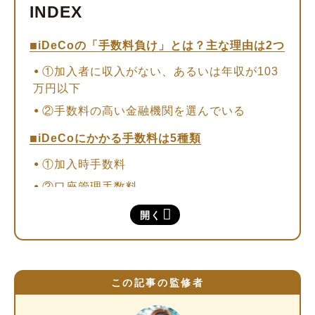
iDeCoの「手数料負け」とは？主な理由は2つ
①加入者に収入がない、あるいは年収が103
万円以下
②手数料の高い金融機関を選んでいる
iDeCoにかかる手数料は5種類
①加入時手数料
②口座管理手数料
③給付手数料
開く
④還付手数料
⑤移換時手数料
iDeCoの口座管理手数料をシミュレーション
この記事の監修者
iDeCoの手数料は税控除（税制優遇）で相殺で