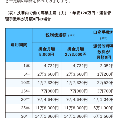
と一定額の場合を比べてみましょう。
〈表〉扶養内で働く専業主婦（夫）・年収120万円・運営管
理手数料が月額0円の場合
口座手数料
税制優遇額
（※1）
（※2）
運用期間
運営管理手
掛金月額
掛金月額
数料が
5,000円
2万3,000円
月額0円
1年
4,732円
4,732円
2,052円
5年
2万3,660円
2万3,660円
1万260円
10年
4万7,320円
4万7,320円
2万520円
15年
7万980円
7万980円
3万780円
20年
9万4,640円
9万4,640円
4万1,040円
25年
11万8,300円
11万8,300円
5万1,300円
30年
14万1,960円
14万1,960円
6万1,560円