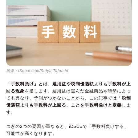
iDeCoで「手数料負け」しないためには、金融
機関選びが大切
画像：iStock.com/Seiya Tabuchi
「手数料負け」とは、運用益や税制優遇額よりも手数料が上
回る現象
を指します。運用益は選んだ金融商品や時勢によっ
ても異なり、予測がつかないことから、この記事では
「税制
優遇額よりも手数料が上回る」ことを手数料負けと定義
しま
す。
つぎの2つの要因が重なると、iDeCoで「手数料負けする」
可能性が高くなります。