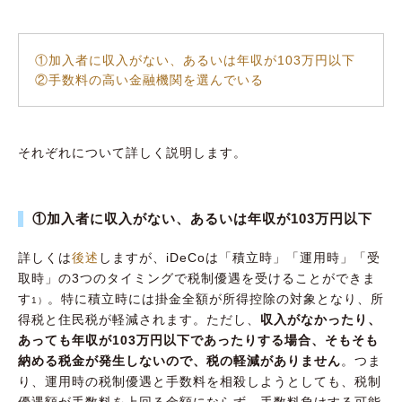
①加入者に収入がない、あるいは年収が103万円以下
②手数料の高い金融機関を選んでいる
それぞれについて詳しく説明します。
①加入者に収入がない、あるいは年収が103万円以下
詳しくは
後述
しますが、iDeCoは「積立時」「運用時」「受
取時」の3つのタイミングで税制優遇を受けることができま
す
。特に積立時には掛金全額が所得控除の対象となり、所
1）
得税と住民税が軽減されます。ただし、
収入がなかったり、
あっても年収が103万円以下であったりする場合、そもそも
納める税金が発生しないので、税の軽減がありません
。つま
り、運用時の税制優遇と手数料を相殺しようとしても、税制
優遇額が手数料を上回る金額にならず、手数料負けする可能