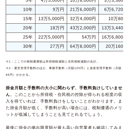
5年
4万5,000円
10万8,000円
3万3,360円
10年
9万円
21万6,000円
6万6,720円
15年
13万5,000円
32万4,000円
10万80円
20年
18万円
43万2,000円
13万3,440円
25年
22万5,000円
54万円
16万6,800円
30年
27万円
64万8,000円
20万160円
※1：ここでの税制優遇額は所得税軽減額と住民税軽減額の合計。
※2：運営管理手数料のほか、事務手数料（月額105円）と資産管理手数料（月額
66円）がかかる。
掛金月額と手数料の大小に関わらず、手数料負けしていませ
ん
。このことから所得税・住民税の控除が得られる程度の収
入を得ていれば、手数料負けをしないことがわかります。ま
た掛金月額が低く、手数料が高い場合には、税制優遇のメリ
ットが低減してしまうことも見てとれるでしょう。
最後に掛金の拠出限度額が最も高い自営業者も確認してみま