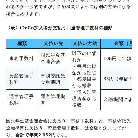
れるのが一般的ですが、金融機関によっては別の方法になる
場合もあります。
〈表〉iDeCo加入者が支払う口座管理手数料の種類
種類
支払い先
支払い方法
金額（月
以下のいず
国民年金基
事務手数料
105円（年額1,
れか
金連合会
・毎月の掛
金から控除
資産管理手
事務委託先
66円（年額79
・都度掛金
数料
金融機関
から徴収
・個人別管
運営管理手
運営管理機
理資産から
金融機関による
数料
関
徴収
国民年金基金連合会に支払う「事務手数料」と、事務委託先
金融機関に支払う「資産管理手数料」は金額が決まってお
り、
合計で年間2,052円
です。