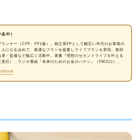
トの費用
いあや）
プランナー
（CFP、FP1級）。独立系FPとして幅広い年代のお客様の
シミュレーション
１人に心を込めて、最適なプランを提案しライフプランを実現。個別
執筆・監修など幅広く活動中。著書『理想のセカンドライフを叶える
三恵社）、ラジオ番組『未来のためのお金のハナシ』（FM川口）。
cebook
べきお金のこと