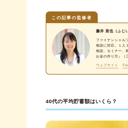
40代が備えるべきライフイベン
住宅購入資金
この記事の監修者
教育資金
老後資金
藤井 亜也（ふじ
ファイナンシャル
必要な金額は？40代の貯金額を
相談に対応。１人
相談、セミナー、
単身世帯の場合
お金の作り方』（
共働き夫婦のみ世帯
ウェブサイト
Fa
夫婦・子ども2人世帯
貯金を始める前に40代が見直す
退職金を把握する
40代の平均貯蓄額はいくら？
年金の受給額を計算する
保険を選ぶ
生活費を見直す