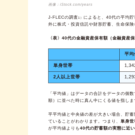
画像：iStock.com/years
J-FLECの調査
によると、40代の平均
1）
外に株式・投資信託や財形貯蓄、生命保険
〈表〉40代の金融資産保有額（金融資産
平均
単身世帯
1,3
2人以上世帯
1,2
「平均値」はデータの合計をデータの個数
順）に並べた時に真ん中にくる値を指しま
平平均値と中央値の差が大きい場合、貯蓄
ていることがわかります。つまり、
単身世
が平均値よりも
40代の貯蓄額の実態に近い