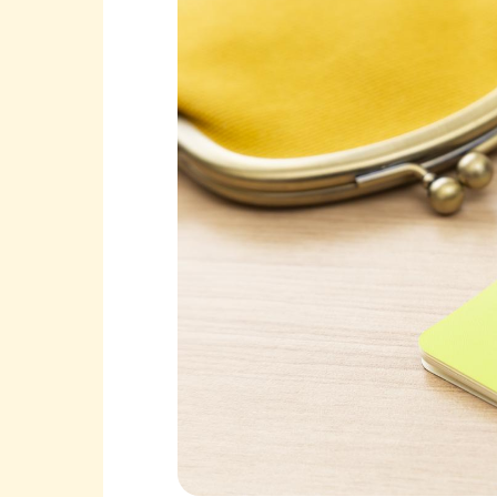
再雇用制度や転職、副業を検
40代が無理なく貯金する方法4選
自動積立定期預金
財形貯蓄制度
iDeCo
NISA
必要額を見定めて、早めに貯金