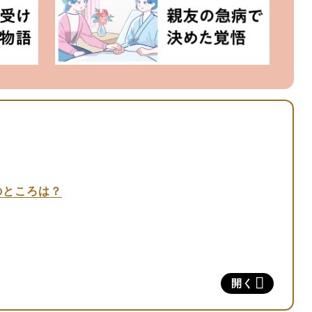
のところは？
開く
の場合