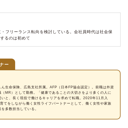
立・フリーランス転向を検討している。会社員時代は社会保
をするのは初めて
ナー
しん生命保険、広島支社所属。AFP（日本FP協会認定）。前職は外資
職（MR）として勤務。「健康であることの大切さをより多くの人に
いと、長く現役で働けるキャリアを求めて転職。2020年11月入
子育てをしながら働く女性ライフパートナーとして、働く女性や家族
談を多数担当している。