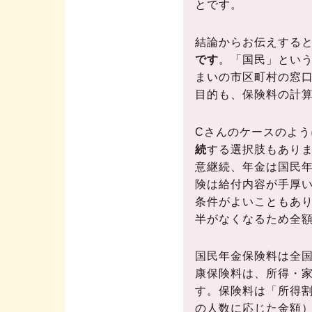
とです。
結論からお伝えする
です
。「国民」とい
まいの市区町村の窓口
目的も、保険料の計
Cさんのケースのよ
続
する選択肢もありま
意継続、年金は国民
険は給付内容が手厚
条件がよいこともあ
半がなくなるため全
国民年金保険料は全国一
康保険料は、所得・
す。保険料は「所得
の人数に応じた金額