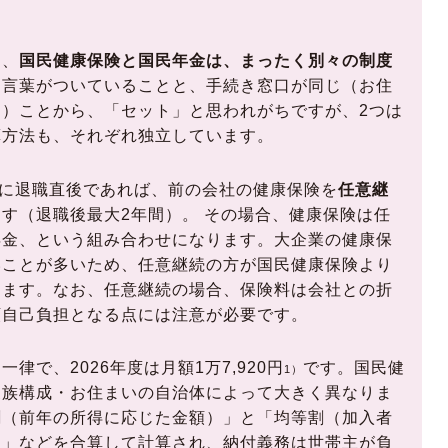
と、
国民健康保険と国民年金は、まったく別々の制度
う言葉がついていることと、手続き窓口が同じ（お住
）ことから、「セット」と思われがちですが、2つは
算方法も、それぞれ独立しています。
うに退職直後であれば、前の会社の健康保険を
任意継
す（退職後最大2年間）。 その場合、健康保険は任
年金、という組み合わせになります。大企業の健康保
いことが多いため、任意継続の方が国民健康保険より
ります。なお、任意継続の場合、保険料は会社との折
額自己負担となる点には注意が必要です。
律で、2026年度は月額1万7,920円
です。国民健
1）
家族構成・お住まいの自治体によって大きく異なりま
割（前年の所得に応じた金額）」と「均等割（加入者
）」などを合算して計算され、納付義務は世帯主が負