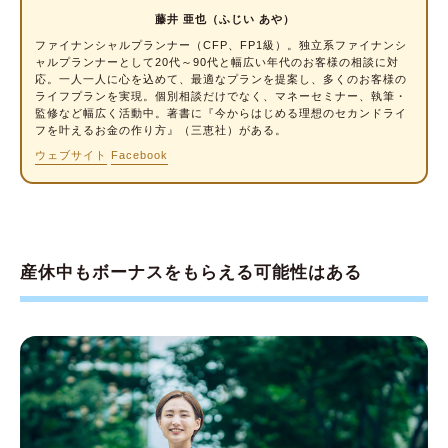
産休中にボーナスをもらった場合、社会保険料
藤井 亜也（ふじい あや）
はどうなる？
ファイナンシャルプランナー
（CFP、FP1級）。独立系ファイナンシ
ャルプランナーとして20代～90代と幅広い年代のお客様の相談に対
産休を理由にボーナスがもらえなかったら、ど
応。一人一人に心を込めて、最適なプランを提案し、多くのお客様の
うすればいい？
ライフプランを実現。個別相談だけでなく、マネーセミナー、執筆・
監修など幅広く活動中。著書に『今からはじめる理想のセカンドライ
産休・育休中の手当・経済的支援
フを叶えるお金の作り方』（三恵社）がある。
ウェブサイト
Facebook
ボーナスはもらえる可能性がある。産休中の収
入を事前に確認しよう
産休中もボーナスをもらえる可能性はある