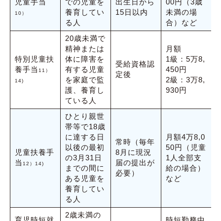
児童手当
での児童を
出生日から
00円（3歳
養育してい
15日以内
未満の場
10）
る人
合）など
20歳未満で
精神または
月額
特別児童扶
体に障害を
1級：5万8,
受給資格認
養手当
有する児童
450円
11）
定後
を家庭で監
2級：3万8,
14)
護、養育し
930円
ている人
ひとり親世
帯等で18歳
に達する日
月額4万8,0
常時（毎年
以後の最初
50円（児童
児童扶養手
8月に現況
の3月31日
1人全部支
当
届の提出が
12）14)
までの間に
給の場合）
必要）
ある児童を
など
養育してい
る人
2歳未満の
育児時短就
時短勤務中