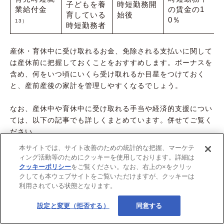
子どもを養
時短勤務開
業給付金
の賃金の1
育している
始後
0％
13）
時短勤務者
産休・育休中に受け取れるお金、免除される支払いに関して
は産休前に把握しておくことをおすすめします。ボーナスを
含め、何をいつ頃にいくら受け取れるか目星をつけておく
と、産前産後の家計を管理しやすくなるでしょう。
なお、産休中や育休中に受け取れる手当や経済的支援につい
ては、以下の記事でも詳しくまとめています。併せてご覧く
ださい。
本サイトでは、サイト改善のための統計的な把握、マーケテ
【関連記事】産休中の社会保険料免除について、詳しくはコ
ィング活動等のためにクッキーを使用しております。詳細は
チラ
クッキーポリシー
をご覧ください。なお、右上の×をクリッ
クしても本ウェブサイトをご覧いただけますが、クッキーは
利用されている状態となります。
【関連記事】妊娠・出産に関する医療費控除について、詳し
くはコチラ
設定と変更（拒否する）
同意する
【関連記事】産休・育休中の給付金について、詳しくはコチ