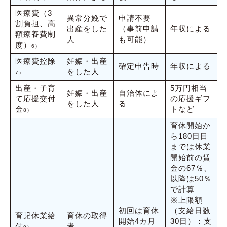
医療費（3
異常分娩で
申請不要
割負担、高
出産をした
（事前申請
年収による
額療養費制
人
も可能）
度）
6）
医療費控除
妊娠・出産
確定申告時
年収による
をした人
7）
出産・子育
5万円相当
妊娠・出産
自治体によ
て応援交付
の応援ギフ
をした人
る
金
トなど
8）
育休開始か
ら180日目
までは休業
開始前の賃
金の67％、
以降は50％
で計算
※上限額
初回は育休
（支給日数
育児休業給
育休の取得
開始4カ月
30日）：支
付
者