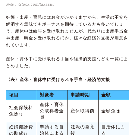
画像：iStock.com/takasuu
妊娠・出産・育児にはお金がかかりますから、生活の不安を
解消する意味でもボーナスを期待している方も多いでしょ
う。産休中は給与を受け取れませんが、代わりに出産手当金
や出産一時金を受け取れるほか、様々な経済的支援が用意さ
れています。
産休・育休中に受け取れる手当や経済的支援などを一覧にま
とめました。
〈表〉産休・育休中に受けられる手当・経済的支援
項目
対象者
申請時期
金額
産休・育休
社会保険料
の取得者全
産休取得前
全額免除
免除
4）
員
妊婦健診費
申請する自
妊娠の発覚
自治体によ
の助成
治体による
後
る
5）