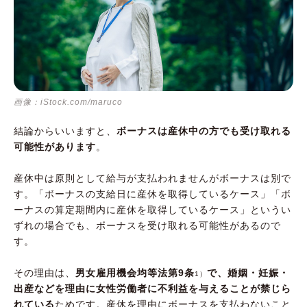
画像：iStock.com/maruco
結論からいいますと、
ボーナスは産休中の方でも受け取れる
可能性があります
。
産休中は原則として給与が支払われませんがボーナスは別で
す。「ボーナスの支給日に産休を取得しているケース」「ボ
ーナスの算定期間内に産休を取得しているケース」というい
ずれの場合でも、ボーナスを受け取れる可能性があるので
す。
その理由は、
男女雇用機会均等法第9条
で、婚姻・妊娠・
1）
出産などを理由に女性労働者に不利益を与えることが禁じら
れている
ためです。産休を理由にボーナスを支払わないこと