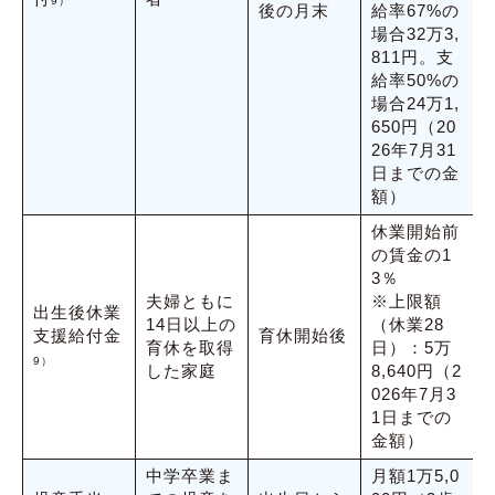
9）
後の月末
給率67%の
場合32万3,
811円。支
給率50%の
場合24万1,
650円（20
26年7月31
日までの金
額）
休業開始前
の賃金の1
3％
夫婦ともに
※上限額
出生後休業
14日以上の
（休業28
支援給付金
育休開始後
育休を取得
日）：5万
9）
した家庭
8,640円（2
026年7月3
1日までの
金額）
中学卒業ま
月額1万5,0