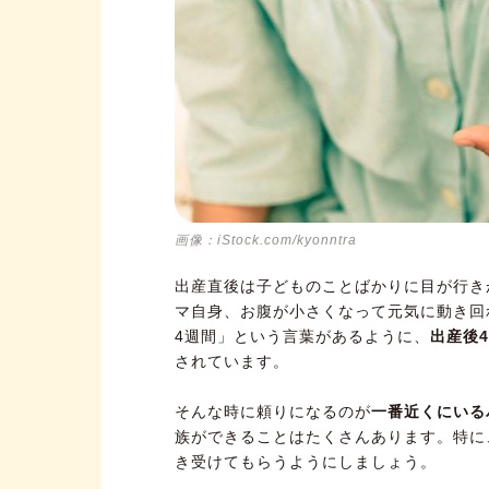
里帰り出産、自営業者…こんな場
（1）妊娠を機に退職する方の
（2）里帰り出産する方の場合
（3）自営業の方の場合
（4）専業主婦の方の場合
（5）シングルマザーの方の場
画像：iStock.com/kyonntra
出産前後は、人生で一番支給さ
出産直後は子どものことばかりに目が行き
マ自身、お腹が小さくなって元気に動き回
4週間」という言葉があるように、
出産後
されています。
そんな時に頼りになるのが
一番近くにいる
族ができることはたくさんあります。特に
き受けてもらうようにしましょう。