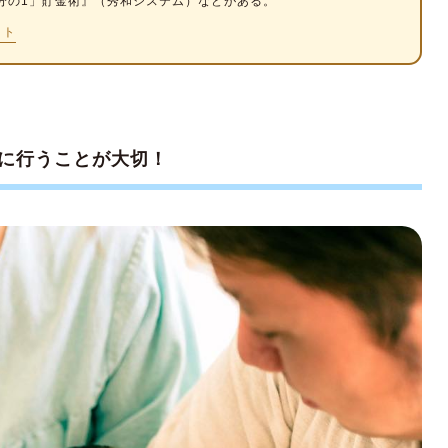
0分の1」貯金術』（秀和システム）などがある。
して行う手続き期限と必要なもの
イト
：「直接支払制度」利用の場合、出産の3～4カ月
限：特になし（ただし、早めの申請を推奨）】
に行うことが大切！
限：育児休業開始から4カ月を経過する日の属する月
請【期限：産後パパ育休の終了日翌日の2カ月後の月
請【期限：子の出生日から2カ月後の月末まで】
【期限：診療を受けた月の翌月の初日から2年以内】
の翌日から2年以内】
なもの
求【期限：契約内容により異なる】
年後の確定申告まで】