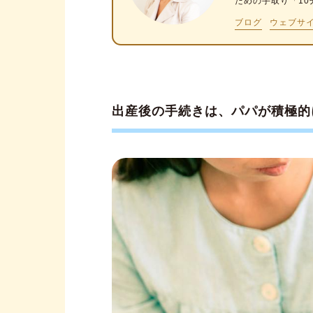
ための手取り「1
「会社・健康保険組合」をとお
ブログ
ウェブサ
①出産育児一時金の申請【期限
前】
②健康保険への加入申請【期
出産後の手続きは、パパが積極的
③育児休業給付金の申請【期
末まで】
④出生時育児休業給付金の申
末まで】
⑤出生後休業支援給付金の申
⑥高額療養費制度の利用申請
⑦出産手当金の申請【産休開始
「その他」の手続き期限と必要
①民間の医療保険の給付金請
②医療費控除の申請【期限：5