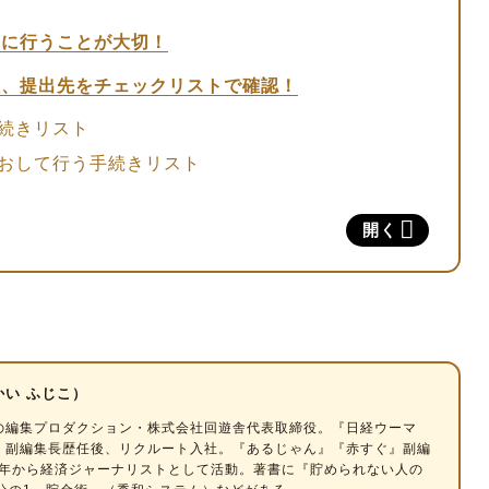
的に行うことが大切！
限、提出先をチェックリストで確認！
続きリスト
おして行う手続きリスト
開く
れ
ポイント
き期限と必要なもの
14日以内】
かい ふじこ）
【期限：なし】
の編集プロダクション・株式会社回遊舎代表取締役。『日経ウーマ
15日以内】
』副編集長歴任後、リクルート入社。『あるじゃん』『赤すぐ』副編
03年から経済ジャーナリストとして活動。著書に『貯められない人の
期限：自治体により異なる】