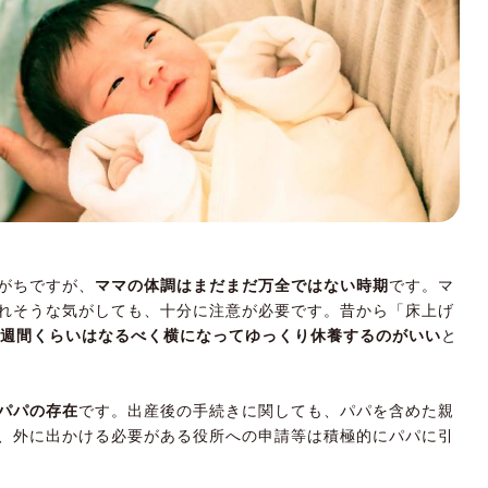
合どうする？ 手続きの注意点
場合
合
れるお金が多い時期。手続きを怠らないで
がちですが、
ママの体調はまだまだ万全ではない時期
です。マ
れそうな気がしても、十分に注意が必要です。昔から「床上げ
4週間くらいはなるべく横になってゆっくり休養するのがいい
と
パパの存在
です。出産後の手続きに関しても、パパを含めた親
、外に出かける必要がある役所への申請等は積極的にパパに引