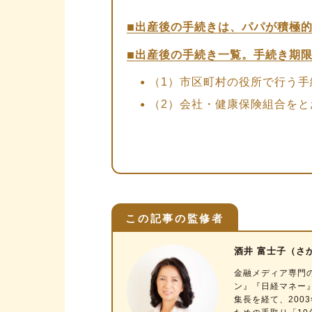
出産後の手続きは、パパが積極
出産後の手続き一覧。手続き期
（1）市区町村の役所で行う手
（2）会社・健康保険組合をと
（3）その他の手続きリスト
【図解】出産前後の手続きの流
手続きを効率よく済ませる3つの
「市区町村の役所」で行う手続
この記事の監修者
①出生届の届け出【期限：産後
酒井 富士子（さ
②マイナンバーカードの申請
金融メディア専門
③児童手当の申請【期限：産後
ン』『日経マネー
集長を経て、20
④子ども医療費助成の申請【