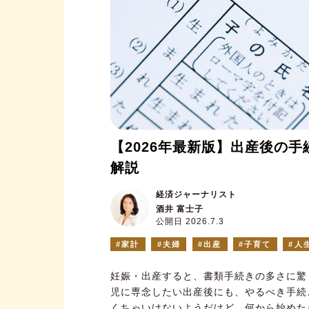
【2026年最新版】出産後の
解説
経済ジャーナリスト
酒井 富士子
公開日 2026.7.3
家計
夫婦
出産
子育て
人
妊娠・出産すると、書類手続きの多さに驚
児に専念したい出産後にも、やるべき手続
くちゃいけないようだけど、何から始めた