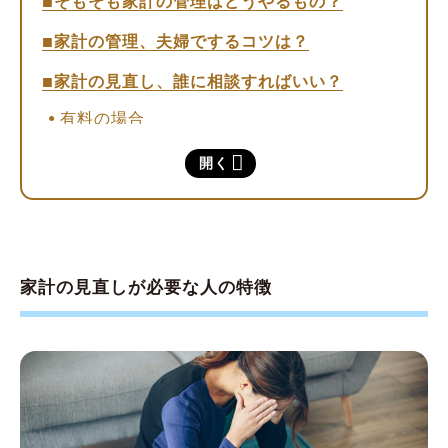
そもそも家計の管理はどうやるもの？
家計の管理、夫婦でするコツは？
家計の見直し、誰に相談すればいい？
有料の場合
無料の場合
開く
家計見直し相談、なぜ無料なの？
事例で納得。3タイプの無料相談をチェック
【事例1】夢を叶えるために、500万円を貯金
家計の見直しが必要な人の特徴
したい！
【事例2】結婚を機に、マイホーム購入を迷っ
ています
【事例3】専業主婦の妻にも保険加入が必要？
家計の見直し相談に関する「よくある質問」