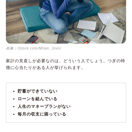
Q1.面談から悩み解決までどのくらいの期間が
かかるの？
Q2.面談での相談内容や、伝えた個人情報はど
のように扱われるの？
Q3.面談の場所はどこ？
まずは無料の相談で家計を見直そう
画像：iStock.com/Milan_Jovic
家計の見直しが必要なのは、どういう人でしょう。つぎの特
徴に心当たりがある人が挙げられます。
貯蓄ができていない
ローンを組んでいる
人生のマネープランがない
毎月の収支に困っている