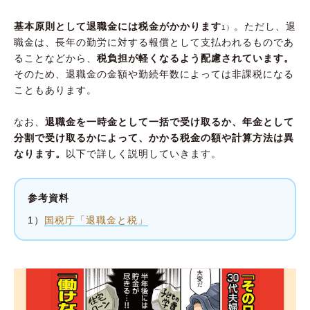
退職金にかかる税金をシミュレーション
基本原則として退職金には税金がかかります
。ただし、退
1）
①一時金で受け取る場合（税金がかかるケー
職金は、長年の勤労に対する報償として支払われるものであ
ス）
ることなどから、
税負担が軽くなるよう配慮されています。
そのため、退職金の金額や勤続年数によっては非課税になる
②一時金で受け取る場合（税金がかからない
こともあります。
ケース）
なお、
退職金を一時金として一括で受け取るか、年金として
退職金にかかる税金は確定申告で還付される場
分割で受け取るかによって、かかる税金の額や計算方法は異
合もある
なります。
以下で詳しく説明していきます。
退職金の受け取り方法は税制を考慮して決めよ
う
参考資料
1）
国税庁「退職金と税」