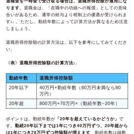
退職金を一時金で受け取る場合は、退職所得控除が適用にな
ります
。退職金は、「在職中の功績への報償」としての意味
合いがあるため、通常の給与より税制上の優遇が受けられま
す
。ただし、勤続年数によって計算方法が異なるため注意
1）
しましょう。
退職所得控除額の計算方法は、以下を参考にしてみてくださ
い。
〈表〉退職所得控除額の計算方法
1）
勤続年数
退職所得控除額
20年以下
40万円×勤続年数（80万円未満なら80
万円）
20年超
800万円+70万円×（勤続年数−20年）
ポイントは、勤続年数が
「20年を超えているかどうか」
で
す。
勤続20年以下までは1年につき40万円ずつ、20年超から
は1年につき70万円ずつ控除額が増えます
。勤続年数は端数