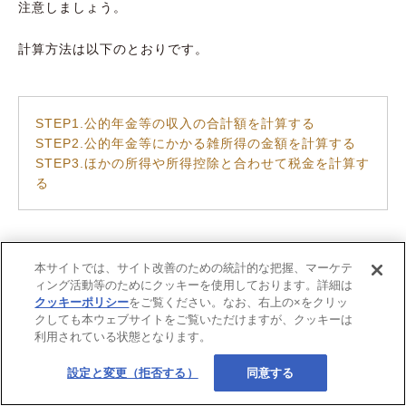
注意しましょう。
計算方法は以下のとおりです。
STEP1.公的年金等の収入の合計額を計算する
STEP2.公的年金等にかかる雑所得の金額を計算する
STEP3.ほかの所得や所得控除と合わせて税金を計算す
る
それぞれを詳しく解説します。
本サイトでは、サイト改善のための統計的な把握、マーケテ
ィング活動等のためにクッキーを使用しております。詳細は
クッキーポリシー
をご覧ください。なお、右上の×をクリッ
クしても本ウェブサイトをご覧いただけますが、クッキーは
STEP1.公的年金等の収入の合計額を計算する
利用されている状態となります。
退職金を年金として受け取る場合、
公的年金等に係る雑所得
設定と変更（拒否する）
同意する
に分類されます。