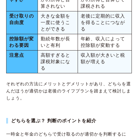
算されない
課税される
受け取りの
大きな金額を
老後に定期的に収入
自由度
一度に使うこ
を得ることにつなが
とができる
る
控除額が変
勤続年数が長
年齢、収入によって
わる要因
いと有利
控除額が変動する
注意点
高額すぎると
収入額が大きいと税
課税対象にな
額が増える
る
それぞれの方法にメリットとデメリットがあり、どちらを選
んだほうが適切かは老後のライフプランを踏まえて検討しま
しょう。
どちらを選ぶ？ 判断のポイントを紹介
一時金と年金のどちらで受け取るのが適切かを判断するに