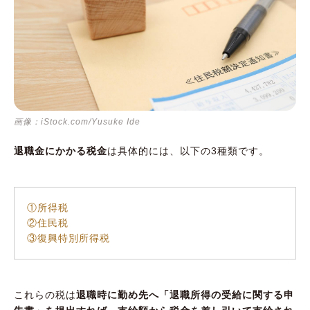
画像：iStock.com/Yusuke Ide
退職金にかかる税金
は具体的には、以下の3種類です。
①所得税
②住民税
③復興特別所得税
これらの税は
退職時に勤め先へ「退職所得の受給に関する申