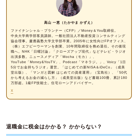
の計算方法
STEP1.退職所得控除額を計算する
高山 一恵（たかやま かずえ）
STEP2.課税退職所得金額を計算する
ファイナンシャル・プランナー
（CFP）／Money＆You取締役。
中央大学商学部客員講師。一般社団法人不動産投資コンサルティング
STEP3.所得税を計算する
協会理事。慶應義塾大学文学部卒業。2005年に女性向けFPオフィス、
（株）エフピーウーマンを創業、10年間取締役を務め退任。その後現
STEP4.復興特別所得税を計算する
職へ。NHK「日曜討論」「クローズアップ現代」などテレビ・ラジオ
出演多数。ニュースメディア「Mocha（モカ）」、
STEP5.住民税を計算する
YouTube「Money&YouTV」、Podcast「マネラジ。」、Voicy「1日
STEP6.手取り金額を計算する
5分でお金持ちラジオ」運営。「はじめての新NISA＆iDeCo」（成美
堂出版）、「マンガと図解 はじめての資産運用」（宝島社）、「50代
から考えるお金の減らし方」（成美堂出版）など書籍100冊、累計180
退職金を年金として「分割」で受け取る場合の
万部超。1級FP技能士。住宅ローンアドバイザー。
税金の計算方法
X
STEP1.公的年金等の収入の合計額を計算する
STEP2.公的年金等にかかる雑所得の金額を計
算する
STEP3.ほかの所得や所得控除と合わせて税金
退職金に税金はかかる？ かからない？
を計算する