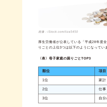
母子家庭でもやりくり次第で生
画像：iStock.com/liza5450
厚生労働省が公表している「平成28年度
りごとの上位3つは以下のようになってい
〈表〉母子家庭の困りごとTOP3
順位
項目
1位
家計
2位
仕事
3位
自分