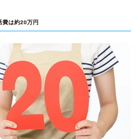
軽減
療費助成制度
費は約20万円
賃補助
無償化
学生が対象）
援金（高校生が対象）
援新制度（大学生を対象）
レーション
合の生活費
合の生活費
合の生活費
直すのがコツ