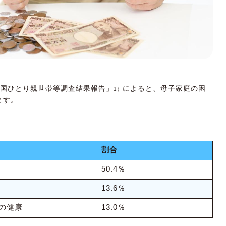
活費をまかなうことができる！
全国ひとり親世帯等調査結果報告」
によると、母子家庭の困
1）
ます。
割合
50.4％
13.6％
の健康
13.0％