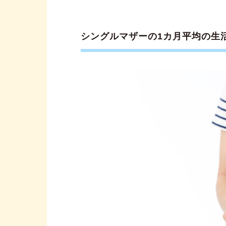
減免制度②国民健康保険料の
減免制度③ひとり親家庭等医
シングルマザーの1カ月平均の生活
減免制度④ひとり親控除
減免制度⑤ひとり親世帯の家
減免制度⑥幼児教育・保育の
減免制度⑦就学援助（小・中
減免制度⑧高等学校等就学支
減免制度⑨高等教育の修学支
シングルマザーの生活費シミュ
【Case 1】子どもが1人の場
【Case 2】子どもが2人の場
【Case 3】子どもが3人の場
支出を抑えたいなら固定費を見