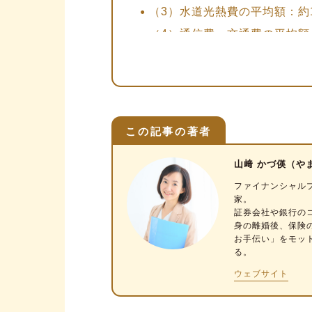
（3）水道光熱費の平均額：約1
（4）通信費・交通費の平均額：
（5）日用品・被服費の平均額：
（6）教育費の平均額：約9,0
（7）交際費・レジャー費の平均
（8）医療費の平均額：約7,0
この記事の著者
シングルマザーの収入の平均は？
山﨑 かづ偀（や
シングルマザーの平均年収は約
ファイナンシャル
家。
シングルマザーの平均貯蓄額は
証券会社や銀行の
身の離婚後、保険
シングルマザーは節約よりも公
お手伝い」をモッ
る。
手当①児童扶養手当
ウェブサイト
手当②児童手当
減免制度①国民年金保険料免