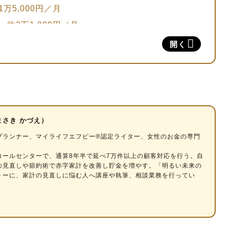
万5,000円／月
約3万1,000円／月
約1万5,000円／月
開く
00円／月
額：約1万9,000円／月
00円／月
 貯金をする余裕はあるの？
まさき かづえ）
306万円
プランナー
、マイライフエフピー®認定ライター、女性のお金の専門
約400万円。ただし、「貯蓄なし」は約3割
コールセンターで、通算8年半で延べ7万件以上の顧客対応を行う。自
の見直しや節約術で赤字家計を改善し貯金を増やす。「明るい未来の
的援助の活用を優先しよう
トーに、家計の見直しに悩む人へ講座や執筆、相談業務を行ってい
除・納付猶予制度