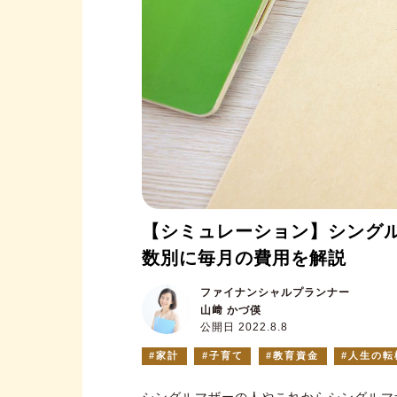
【シミュレーション】シング
数別に毎月の費用を解説
ファイナンシャルプランナー
山﨑 かづ偀
公開日 2022.8.8
家計
子育て
教育資金
人生の転
シングルマザーの人やこれからシングルマ