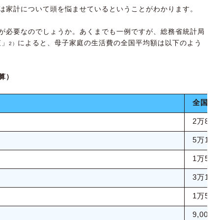
は家計について頭を悩ませているということがわかります。
が必要なのでしょうか。あくまでも一例ですが、総務省統計局
査」
によると、母子家庭の生活費の全国平均額は以下のよう
2）
算）
全国平
2万8,0
5万1,0
1万5,0
3万1,0
1万5,0
9,000