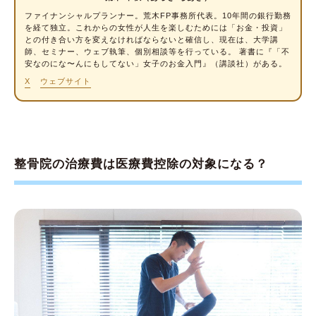
医療費控除で還付される金額の計算方法
ファイナンシャルプランナー
。荒木FP事務所代表。10年間の銀行勤務
を経て独立。これからの女性が人生を楽しむためには「お金・投資」
医療費控除を申告する流れ
との付き合い方を変えなければならないと確信し、現在は、大学講
師、セミナー、ウェブ執筆、個別相談等を行っている。 著書に『「不
整骨院での治療費は、マイナ保険証で自動連
安なのにな〜んにもしてない」女子のお金入門』（講談社）がある。
携されないため注意
X
ウェブサイト
整骨院の医療費控除には領収書やレシートが必
要
整骨院の治療費は医療費控除の対象になる？