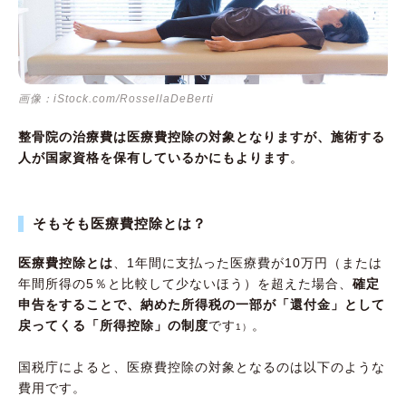
画像：iStock.com/RossellaDeBerti
整骨院の治療費は医療費控除の対象となりますが、施術する
人が国家資格を保有しているかにもよります
。
そもそも医療費控除とは？
医療費控除とは
、1年間に支払った医療費が10万円（または
年間所得の5％と比較して少ないほう）を超えた場合、
確定
申告をすることで、納めた所得税の一部が「還付金」として
戻ってくる「所得控除」の制度
です
。
1）
国税庁によると、医療費控除の対象となるのは以下のような
費用です。