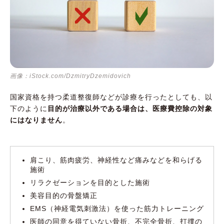
画像：iStock.com/DzmitryDzemidovich
国家資格を持つ柔道整復師などが診療を行ったとしても、以
下のように
目的が治療以外である場合は、医療費控除の対象
にはなりません
。
肩こり、筋肉疲労、神経性など痛みなどを和らげる
施術
リラクゼーションを目的とした施術
美容目的の骨盤矯正
EMS（神経電気刺激法）を使った筋力トレーニング
医師の同意を得ていない骨折、不完全骨折、打撲の