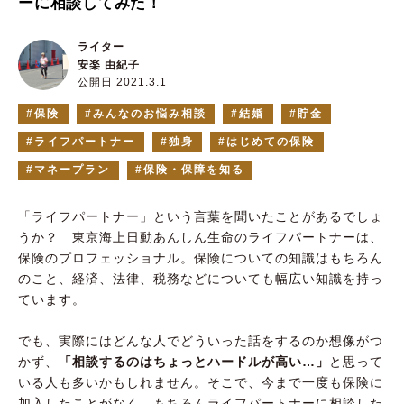
ーに相談してみた！
ライター
安楽 由紀子
公開日 2021.3.1
保険
みんなのお悩み相談
結婚
貯金
ライフパートナー
独身
はじめての保険
マネープラン
保険・保障を知る
「ライフパートナー」という⾔葉を聞いたことがあるでしょ
うか？ 東京海上日動あんしん生命のライフパートナーは、
保険のプロフェッショナル。保険についての知識はもちろん
のこと、経済、法律、税務などについても幅広い知識を持っ
ています。
でも、実際にはどんな人でどういった話をするのか想像がつ
かず、
「相談するのはちょっとハードルが高い…」
と思って
いる人も多いかもしれません。そこで、今まで一度も保険に
加入したことがなく、もちろんライフパートナーに相談した