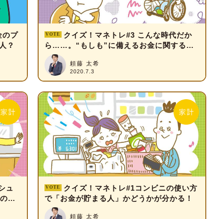
金のプ
クイズ！マネトレ#3 こんな時代だか
人？
ら……。“もしも”に備えるお金に関する知
識をテスト！
頼藤 太希
2020.7.3
シュ
クイズ！マネトレ#1コンビニの使い方
度の高
で「お金が貯まる人」かどうかが分かる！
頼藤 太希