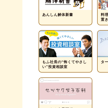
あんしん解体新書
料
置
もふ社長の“怖くてやさし
タ
い”投資相談室