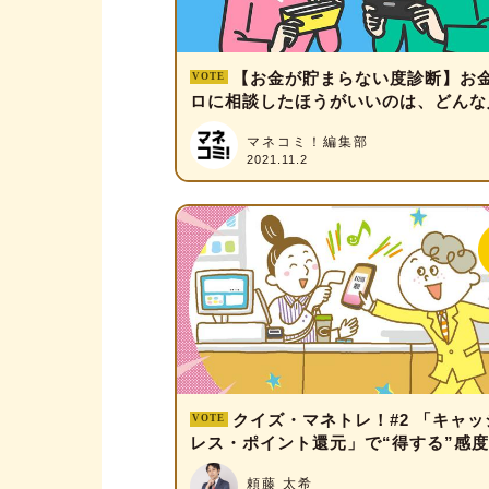
【お金が貯まらない度診断】お
ロに相談したほうがいいのは、どんな
マネコミ！編集部
2021.11.2
クイズ・マネトレ！#2 「キャッ
レス・ポイント還元」で“得する”感
さが分かる！
頼藤 太希