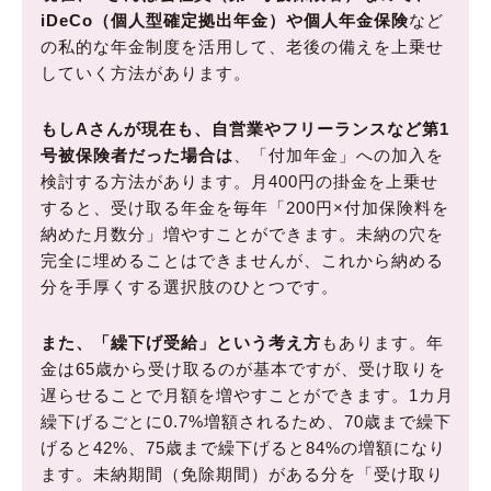
iDeCo（個人型確定拠出年金）や個人年金保険
など
の私的な年金制度を活用して、老後の備えを上乗せ
していく方法があります。
もしAさんが現在も、自営業やフリーランスなど第1
号被保険者だった場合は
、「付加年金」への加入を
検討する方法があります。月400円の掛金を上乗せ
すると、受け取る年金を毎年「200円×付加保険料を
納めた月数分」増やすことができます。未納の穴を
完全に埋めることはできませんが、これから納める
分を手厚くする選択肢のひとつです。
また、「繰下げ受給」という考え方
もあります。年
金は65歳から受け取るのが基本ですが、受け取りを
遅らせることで月額を増やすことができます。1カ月
繰下げるごとに0.7%増額されるため、70歳まで繰下
げると42%、75歳まで繰下げると84%の増額になり
ます。未納期間（免除期間）がある分を「受け取り