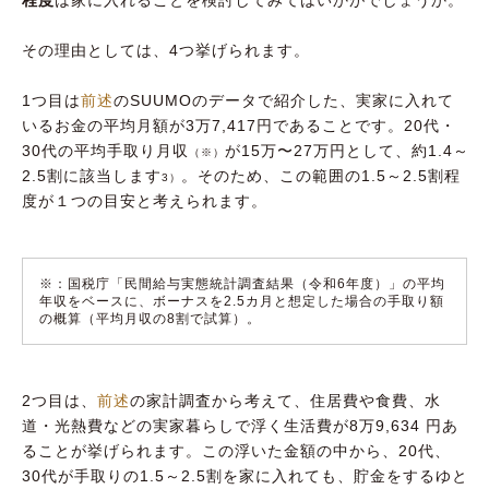
程度
は家に入れることを検討してみてはいかがでしょうか。
その理由としては、4つ挙げられます。
1つ目は
前述
のSUUMOのデータで紹介した、実家に入れて
いるお金の平均月額が3万7,417円であることです。20代・
30代の平均手取り月収
が15万〜27万円として、約1.4～
（※）
2.5割に該当します
。そのため、この範囲の1.5～2.5割程
3）
度が１つの目安と考えられます。
※：国税庁「民間給与実態統計調査結果（令和6年度）」の平均
年収をベースに、ボーナスを2.5カ月と想定した場合の手取り額
の概算（平均月収の8割で試算）。
2つ目は、
前述
の家計調査から考えて、住居費や食費、水
道・光熱費などの実家暮らしで浮く生活費が8万9,634 円あ
ることが挙げられます。この浮いた金額の中から、20代、
30代が手取りの1.5～2.5割を家に入れても、貯金をするゆと