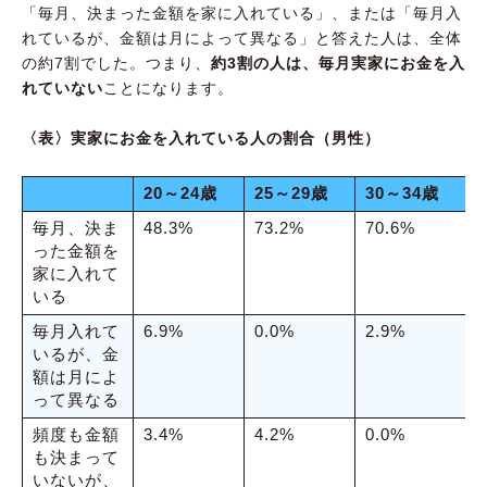
「毎月、決まった金額を家に入れている」、または「毎月入
れているが、金額は月によって異なる」と答えた人は、全体
の約7割でした。つまり、
約3割の人は、毎月実家にお金を入
れていない
ことになります。
〈表〉実家にお金を入れている人の割合（男性）
20～24歳
25～29歳
30～34歳
毎月、決ま
48.3%
73.2%
70.6%
5
った金額を
家に入れて
いる
毎月入れて
6.9%
0.0%
2.9%
7
いるが、金
額は月によ
って異なる
頻度も金額
3.4%
4.2%
0.0%
6
も決まって
いないが、