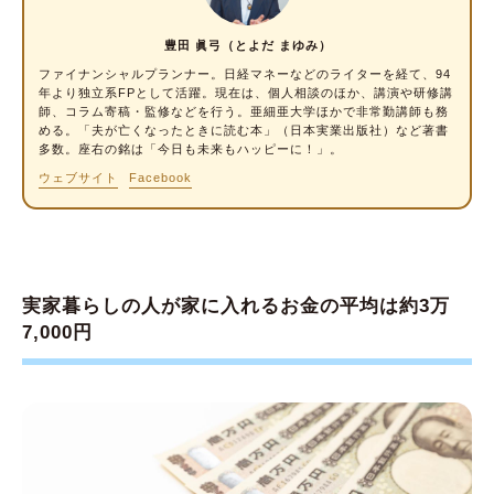
⑤そのほかの積立サービスを活用する
実家暮らし中は将来のための準備をしよう
豊田 眞弓（とよだ まゆみ）
ファイナンシャルプランナー
。日経マネーなどのライターを経て、94
年より独立系FPとして活躍。現在は、個人相談のほか、講演や研修講
師、コラム寄稿・監修などを行う。亜細亜大学ほかで非常勤講師も務
める。「夫が亡くなったときに読む本」（日本実業出版社）など著書
多数。座右の銘は「今日も未来もハッピーに！」。
ウェブサイト
Facebook
実家暮らしの人が家に入れるお金の平均は約3万
7,000円