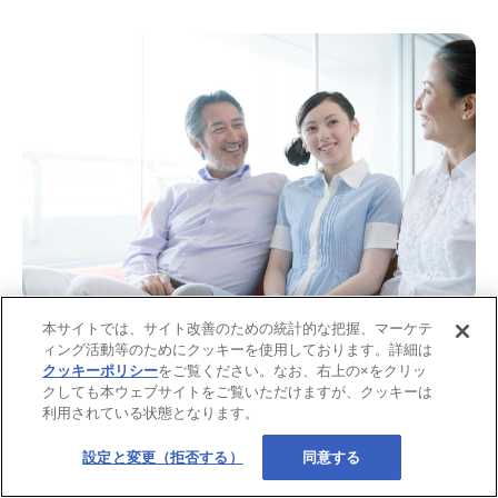
画像：iStock.com/TAGSTOCK1
本サイトでは、サイト改善のための統計的な把握、マーケテ
ィング活動等のためにクッキーを使用しております。詳細は
実家暮らしをしている場合、家に入れるお金はきちんと親と
クッキーポリシー
をご覧ください。なお、右上の×をクリッ
クしても本ウェブサイトをご覧いただけますが、クッキーは
相談して決めることが大切です。自分の将来のためにも、お
利用されている状態となります。
金の管理や貯金を考えながら、これからの準備をしていく期
間にしましょう。
設定と変更（拒否する）
同意する
【関連記事】独身で持ち家ありの場合の老後資金について、