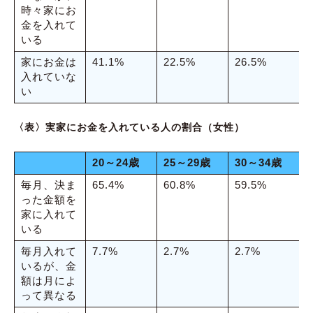
時々家にお
金を入れて
いる
家にお金は
41.1%
22.5%
26.5%
2
入れていな
い
〈表〉実家にお金を入れている人の割合（女性）
20～24歳
25～29歳
30～34歳
毎月、決ま
65.4%
60.8%
59.5%
7
った金額を
家に入れて
いる
毎月入れて
7.7%
2.7%
2.7%
3
いるが、金
額は月によ
って異なる