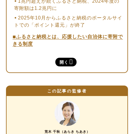
1兆円超えが続くふるさと納税、2024年度の
寄附額は1.2兆円に
2025年10月からふるさと納税のポータルサイ
トでの「ポイント還元」が終了
ふるさと納税とは、応援したい自治体に寄附で
きる制度
ふるさと納税の5つのメリット
開く
①所得税の還付と住民税の控除を受けられる
②寄附する自治体を自分で選べる
③寄附した自治体から返礼品がもらえる
この記事の監修者
④寄附金の使い道を指定できる
⑤クレジットカードのポイントが貯まる場合
がある
ふるさと納税を最大限に活用する方法
荒木 千秋（あらき ちあき）