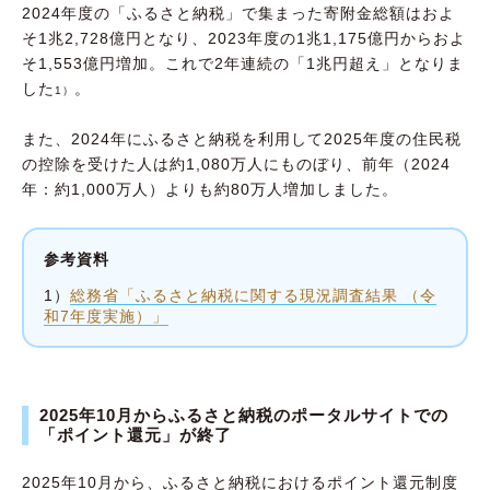
2024年度の「ふるさと納税」で集まった寄附金総額はおよ
②減税や節税にはつながらない
そ1兆2,728億円となり、2023年度の1兆1,175億円からおよ
③控除限度額を超えると自己負担になる
そ1,553億円増加。これで2年連続の「1兆円超え」となりま
した
。
1）
④返礼品には国が定めた規制がある
⑤確定申告などの手続きが必要
また、2024年にふるさと納税を利用して2025年度の住民税
の控除を受けた人は約1,080万人にものぼり、前年（2024
ふるさと納税はメリットが豊富！ 自分の控除
年：約1,000万人）よりも約80万人増加しました。
限度額に応じて活用しよう
参考資料
1）
総務省「ふるさと納税に関する現況調査結果 （令
和7年度実施）」
2025年10月からふるさと納税のポータルサイトでの
「ポイント還元」が終了
2025年10月から、ふるさと納税におけるポイント還元制度