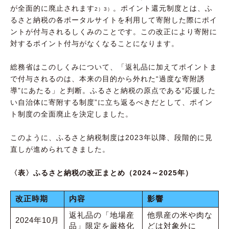
が全面的に廃止されます
。ポイント還元制度とは、ふ
2）3）
るさと納税の各ポータルサイトを利用して寄附した際にポイ
ントが付与されるしくみのことです。この改正により寄附に
対するポイント付与がなくなることになります。
総務省はこのしくみについて、「返礼品に加えてポイントま
で付与されるのは、本来の目的から外れた“過度な寄附誘
導”にあたる」と判断。ふるさと納税の原点である“応援した
い自治体に寄附する制度”に立ち返るべきだとして、ポイン
ト制度の全面廃止を決定しました。
このように、ふるさと納税制度は2023年以降、段階的に見
直しが進められてきました。
〈表〉ふるさと納税の改正まとめ（2024～2025年）
改正時期
内容
影響
返礼品の「地場産
他県産の米や肉な
2024年10月
品」限定を厳格化
どは対象外に