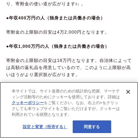
り、寄附金の使い道が広がります
。
5）
●年収400万円の人（独身または共働きの場合）
寄附金の上限額の目安は4万2,000円となります。
●年収1,000万円の人（独身または共働きの場合）
寄附金の上限額の目安は18万円となります。自治体によって
は高額の返礼品を用意しているので、このように上限額が高
いほうがより選択肢が広がります。
本サイトでは、サイト改善のための統計的な把握、マーケテ
定年退職して収入は公的年金のみの人は注意が必要
ィング活動等のためにクッキーを使用しております。詳細は
クッキーポリシー
をご覧ください。なお、右上の×をクリッ
クしても本ウェブサイトをご覧いただけますが、クッキーは
利用されている状態となります。
設定と変更（拒否する）
同意する