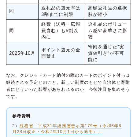
返礼品の還元率は
高額返礼品の選択
同
3割までに制限
肢が縮小
経費（送料・広報
返礼品のボリュー
同
費含む）も5割以
ム感や豪華さに影
内に
響
寄附を通じた“実
ポイント還元の全
2025年10月
質値引き”が不可
面禁止
能に
なお、クレジットカード納付の際のカードのポイント付与は
継続される予定とのこと。新しい制度のもとで自治体と寄附
者にどういった影響があらわれるのか、今後注目を集めそう
です。
参考資料
2）
総務省「平成31年総務省告示第179号（令和6年6
月28日改正・令和7年10月1日から適用）」