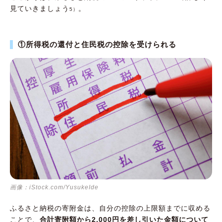
見ていきましょう
。
5）
①所得税の還付と住民税の控除を受けられる
画像：iStock.com/YusukeIde
ふるさと納税の寄附金は、自分の控除の上限額までに収める
ことで、
合計寄附額から2,000円を差し引いた金額について