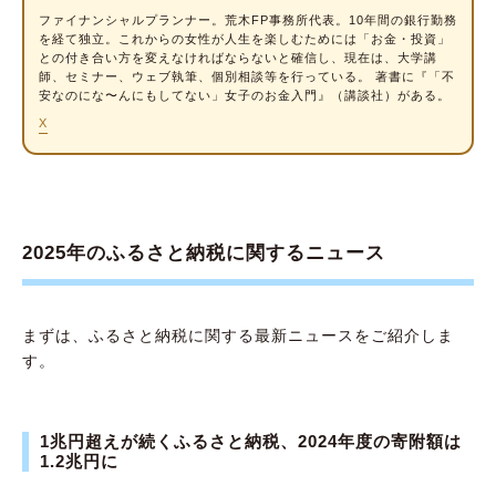
ワンストップ特例制度で確定申告の手間を省
ファイナンシャルプランナー
。荒木FP事務所代表。10年間の銀行勤務
く
を経て独立。これからの女性が人生を楽しむためには「お金・投資」
との付き合い方を変えなければならないと確信し、現在は、大学講
所得控除を受けるために、スケジュール管理
師、セミナー、ウェブ執筆、個別相談等を行っている。 著書に『「不
に注意する
安なのにな〜んにもしてない」女子のお金入門』（講談社）がある。
X
世帯に合った返礼品を選ぶ
ふるさと納税でメリットを得られる年収の目安
は150万円以上
ふるさと納税には「寄附金限度額」がある
2025年のふるさと納税に関するニュース
年収150万円の場合の寄附金限度額
収入が高いほど寄附額の使い道が広がる
まずは、ふるさと納税に関する最新ニュースをご紹介しま
定年退職して収入は公的年金のみの人は注意
す。
が必要
自分の控除額の上限を知っておこう
1兆円超えが続くふるさと納税、2024年度の寄附額は
ふるさと納税の5つのデメリット
1.2兆円に
①自己負担金として2,000円がかかる