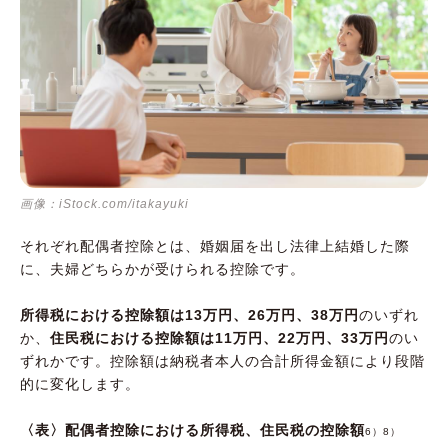
画像：iStock.com/itakayuki
それぞれ配偶者控除とは、婚姻届を出し法律上結婚した際
に、夫婦どちらかが受けられる控除です。
所得税における控除額は13万円、26万円、38万円
のいずれ
か、
住民税における控除額は11万円、22万円、33万円
のい
ずれかです。控除額は納税者本人の合計所得金額により段階
的に変化します。
〈表〉配偶者控除における所得税、住民税の控除額
6）8）