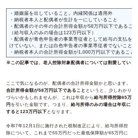
・婚姻届を出していること。内縁関係は適用外
・納税者本人と配偶者が生計を一にしていること
・配偶者のその年の合計所得金額が58万円以下であること
（給与収入のみの場合は123万円以下）
・配偶者が青色申告者の事業専従者として給与の支払を受
けていない、または白色申告者の事業専従者でないこと
・納税者本人の合計所得金額が1,000万円以下であること
※この記事では、老人控除対象配偶者については割愛していま
ここで気になるのが、配偶者の合計所得金額かと思います。
合計所得金額が58万円以下であること
というと、少しわかり
づらいかもしれませんが、これは年収から
給与所得控除65万
円
を引いた金額です。つまり、
給与所得のみの場合は年収に
すると123万円以下
となります。
令和7年12月1日に施行された税制改正により、給与所得控
除について、これまで55万円だった最低保障額が65万円に