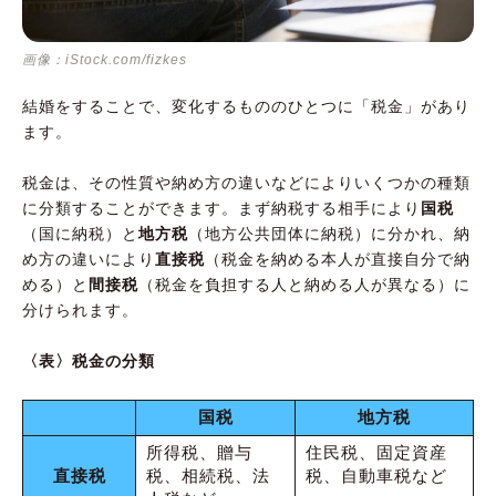
画像：iStock.com/fizkes
結婚をすることで、変化するもののひとつに「税金」があり
ます。
税金は、その性質や納め方の違いなどによりいくつかの種類
に分類することができます。まず納税する相手により
国税
（国に納税）と
地方税
（地方公共団体に納税）に分かれ、納
め方の違いにより
直接税
（税金を納める本人が直接自分で納
める）と
間接税
（税金を負担する人と納める人が異なる）に
分けられます。
〈表〉税金の分類
国税
地方税
所得税、贈与
住民税、固定資産
直接税
税、相続税、法
税、自動車税など