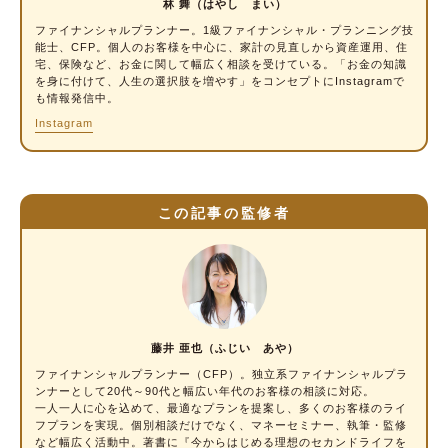
林 舞（はやし まい）
ファイナンシャルプランナー
。1級ファイナンシャル・プランニング技
共働き必見！ 【年収別】税金負担早見表
能士、CFP。個人のお客様を中心に、家計の見直しから資産運用、住
宅、保険など、お金に関して幅広く相談を受けている。「お金の知識
贈与税の税金対策に利用できる制度
を身に付けて、人生の選択肢を増やす」をコンセプトにInstagramで
も情報発信中。
①結婚・子育て資金の一括贈与非課税制度
Instagram
②教育資金等の一括贈与非課税制度
③住宅取得等資金贈与の非課税制度
④贈与税の配偶者控除
この記事の監修者
結婚を考えたら、事前に情報収集をしよう
藤井 亜也（ふじい あや）
ファイナンシャルプランナー（CFP）。独立系ファイナンシャルプラ
ンナーとして20代～90代と幅広い年代のお客様の相談に対応。
一人一人に心を込めて、最適なプランを提案し、多くのお客様のライ
フプランを実現。個別相談だけでなく、マネーセミナー、執筆・監修
など幅広く活動中。著書に『今からはじめる理想のセカンドライフを