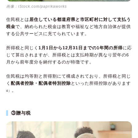
画像：iStock.com/paprikaworks
住民税とは
居住している都道府県と市区町村に対して支払う
税金
で、納められた税金は教育や福祉など地方自治体が提供
する公共サービスに充てられています。
所得税と同じく
1月1日から12月31日までの1年間の所得
に応
じて算出されますが、所得税とは支払時期が異なり翌年の6
月から前年度分を納付するのが特徴です。
住民税は均等割と所得割にて構成されており、所得税と同じ
く
配偶者控除・配偶者特別控除
といった所得控除があります
。
4）
③贈与税