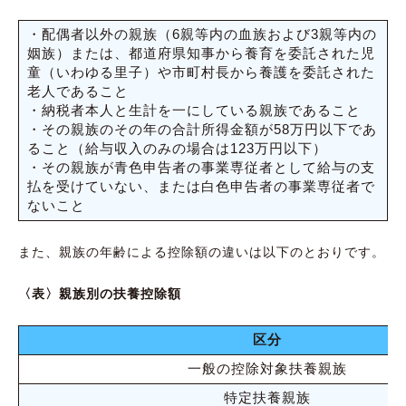
・配偶者以外の親族（6親等内の血族および3親等内の
姻族）または、都道府県知事から養育を委託された児
童（いわゆる里子）や市町村長から養護を委託された
老人であること
・納税者本人と生計を一にしている親族であること
・その親族のその年の合計所得金額が58万円以下であ
ること（給与収入のみの場合は123万円以下）
・その親族が青色申告者の事業専従者として給与の支
払を受けていない、または白色申告者の事業専従者で
ないこと
また、親族の年齢による控除額の違いは以下のとおりです。
〈表〉親族別の扶養控除額
区分
一般の控除対象扶養親族
特定扶養親族