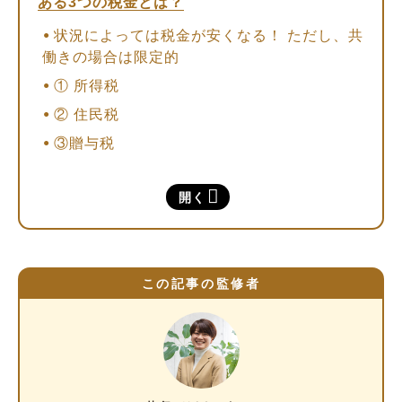
ある3つの税金とは？
状況によっては税金が安くなる！ ただし、共
働きの場合は限定的
① 所得税
② 住民税
③贈与税
所得税・住民税の税金対策に利用できる「4つ
開く
の所得控除」
①配偶者控除
②配偶者特別控除
この記事の監修者
③扶養控除
④特定親族特別控除
（コラム）「103万円の壁」は「160万円の
壁」へ！ 社会保険への加入が発生する106万
円、130万円も注意！