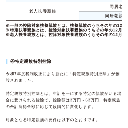
同居老親
老人扶養親族
同居老親等
※一般の控除対象扶養親族とは、扶養親族のうち
その年の12月
※特定扶養親族とは、控除対象扶養親族のうち
その年の12月3
※老人扶養親族とは、控除対象扶養親族のうち
その年の12月3
④特定親族特別控除
令和7年度税制改正により新たに「特定親族特別控除」が創
設されました。
特定親族特別控除とは、生計を一にする特定の親族がいる場
合に受けられる控除で、控除額は3万円～63万円、特定親族
の合計所得金額に応じて段階的に変化します。
対象となる特定親族の要件は以下のとおりです。