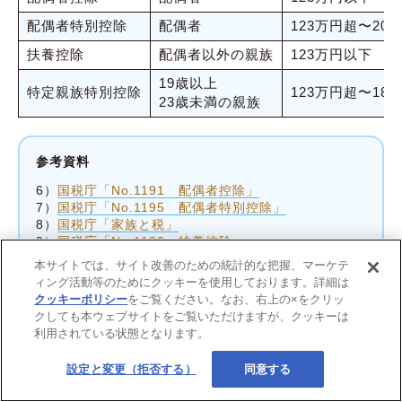
配偶者特別控除
配偶者
123万円超〜201
扶養控除
配偶者以外の親族
123万円以下
19歳以上
特定親族特別控除
123万円超〜18
23歳未満の親族
参考資料
6）
国税庁「No.1191 配偶者控除」
7）
国税庁「No.1195 配偶者特別控除」
8）
国税庁「家族と税」
9）
国税庁「No.1180 扶養控除」
10）
国税庁「令和７年度税制改正（基礎控除の見直し
本サイトでは、サイト改善のための統計的な把握、マーケテ
等関係）Ｑ＆Ａ」
ィング活動等のためにクッキーを使用しております。詳細は
クッキーポリシー
をご覧ください。なお、右上の×をクリッ
クしても本ウェブサイトをご覧いただけますが、クッキーは
利用されている状態となります。
設定と変更（拒否する）
同意する
（コラム）「103万円の壁」は「160万円の壁」