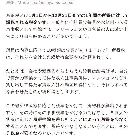
画像：iStock.com/tomoya murakami
所得税とは
1月1日から12月31日までの1年間の所得に対して
課税される税金
です。一般的に会社員は毎月のお給料から源
泉徴収として控除され、フリーランスや自営業の人は確定申
告により自ら納めることが多いでしょう。
所得は内容に応じて10種類の分類があります
が、所得税
1）
は、それらを合計した総所得金額から計算されます。
たとえば、会社や勤務先からもらうお給料は給与所得、自分
で何かの事業をして得た収入は事業所得、マンションなどを
貸し出して得た家賃収入は不動産所得になり、それらすべて
を合わせたものが総所得となります。
この総所得金額に応じた税率をかけて、所得税が算出されま
すが、その時にそのまま税率をかけるのではなく、各個人の
状況に応じた
所得控除を差し引くことによって所得を少なく
する
ことができます。所得が少なくなるということは、その
分
税金が安くなる
ということです。