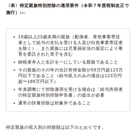
〈表〉特定親族特別控除の適用要件（令和７年度税制改正で
施行）
10）
19歳以上23歳未満の親族（配偶者、青色事業専従
者として給与の支払を受ける人及び白色事業専従者
を除く）、また親族には児童福祉法の規定により養
育を委託された里子を含む
納税者本人と生計を一にしている親族であること
その親族のその年の合計所得金額が58万円超123万
円以下であること（給与収入のみの場合は123万円
超〜188万円以下）
年末調整にて控除適用を受ける場合は「給与所得者
の特定親族特別控除申告書」の提出が必要
通常の扶養控除は対象外であること
特定親族の収入別の控除額は以下のとおりです。