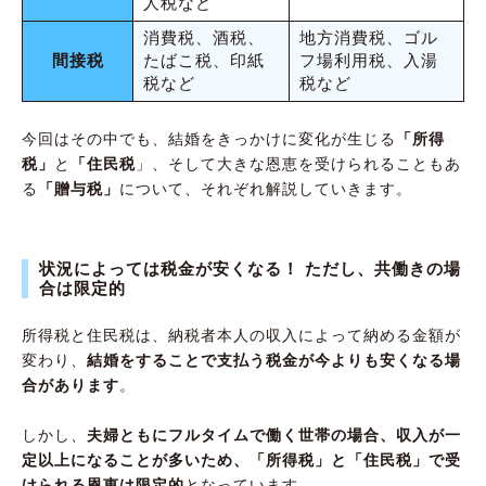
人税など
消費税、酒税、
地方消費税、ゴル
間接税
たばこ税、印紙
フ場利用税、入湯
税など
税など
今回はその中でも、結婚をきっかけに変化が生じる
「所得
税」
と
「住民税
」、そして大きな恩恵を受けられることもあ
る
「贈与税」
について、それぞれ解説していきます。
状況によっては税金が安くなる！ ただし、共働きの場
合は限定的
所得税と住民税は、納税者本人の収入によって納める金額が
変わり、
結婚をすることで支払う税金が今よりも安くなる場
合があります
。
しかし、
夫婦ともにフルタイムで働く世帯の場合、収入が一
定以上になることが多いため、「所得税」と「住民税」で受
けられる恩恵は限定的
となっています。