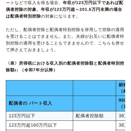
ートなどで収入を得る場合、
年収が123万円以下であれば配
偶者控除の対象、年収が123万円超～201.6万円未満の場合
は配偶者特別控除
の対象になります。
ただし、配偶者控除と配偶者特別控除を併用して控除の適用
を受けることはできません。また、夫婦がお互いに配偶者特
別控除の適用を受けることもできませんので、こちらも併せ
て押さえておきましょう。
〈表〉所得税における収入別の配偶者控除額と配偶者特別控
除額
（令和7年分以降）
8）
納税
（給
900
配偶者の パート収入
（1,
123万円以下
配偶者控除額
38万
123万円超160万円以下
38万