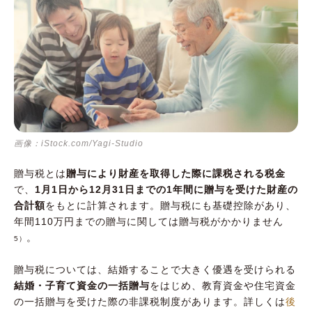
画像：iStock.com/Yagi-Studio
贈与税とは
贈与により財産を取得した際に課税される税金
で、
1月1日から12月31日までの1年間に贈与を受けた財産の
合計額
をもとに計算されます。贈与税にも基礎控除があり、
年間110万円までの贈与に関しては贈与税がかかりません
。
5）
贈与税については、結婚することで大きく優遇を受けられる
結婚・子育て資金の一括贈与
をはじめ、教育資金や住宅資金
の一括贈与を受けた際の非課税制度があります。詳しくは
後