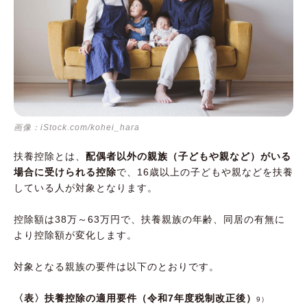
画像：iStock.com/kohei_hara
扶養控除とは、
配偶者以外の親族（子どもや親など）がいる
場合に受けられる控除
で、16歳以上の子どもや親などを扶養
している人が対象となります。
控除額は38万～63万円で、扶養親族の年齢、同居の有無に
より控除額が変化します。
対象となる親族の要件は以下のとおりです。
〈表〉扶養控除の適用要件（令和7年度税制改正後）
9）