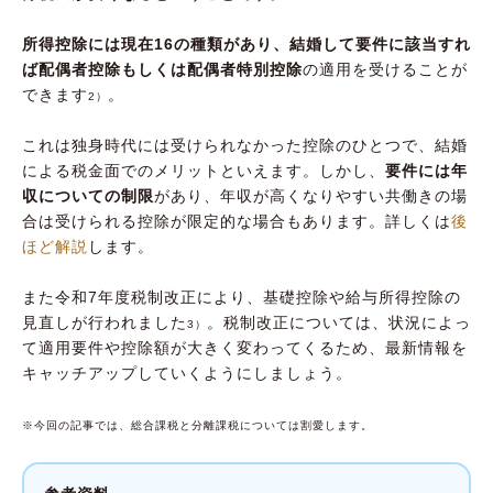
所得控除には現在16の種類があり、結婚して要件に該当すれ
ば配偶者控除もしくは配偶者特別控除
の適用を受けることが
できます
。
2）
これは独身時代には受けられなかった控除のひとつで、結婚
による税金面でのメリットといえます。しかし、
要件には年
収についての制限
があり、年収が高くなりやすい共働きの場
合は受けられる控除が限定的な場合もあります。詳しくは
後
ほど解説
します。
また令和7年度税制改正により、基礎控除や給与所得控除の
見直しが行われました
。税制改正については、状況によっ
3）
て適用要件や控除額が大きく変わってくるため、最新情報を
キャッチアップしていくようにしましょう。
※今回の記事では、総合課税と分離課税については割愛します。