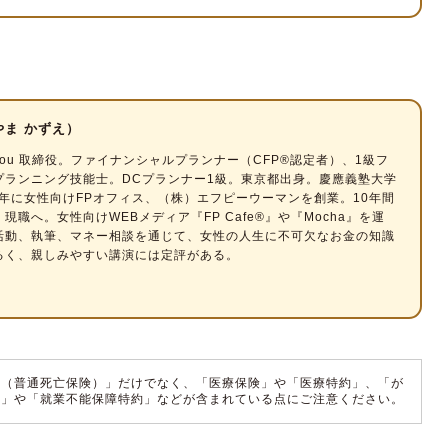
じて、必要な保障を考える
ついて考える
ョン
やま かずえ）
さんの場合
ou 取締役。
ファイナンシャルプランナー
（CFP®認定者）、1級フ
Bさんの場合
プランニング技能士。DCプランナー1級。東京都出身。慶應義塾大学
5年に女性向けFPオフィス、（株）エフピーウーマンを創業。10年間
加入を視野に入れよう
現職へ。女性向けWEBメディア『FP Cafe®』や『Mocha』を運
活動、執筆、マネー相談を通じて、女性の人生に不可欠なお金の知識
るく、親しみやすい講演には定評がある。
険（普通死亡保険）」だけでなく、「医療保険」や「医療特約」、「が
険」や「就業不能保障特約」などが含まれている点にご注意ください。