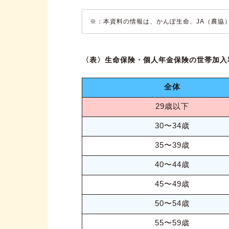
※：本資料の情報は、かんぽ生命、JA（農協
〈表〉生命保険・個人年金保険の世帯加入
全体
29歳以下
30〜34歳
35〜39歳
40〜44歳
45〜49歳
50〜54歳
55〜59歳