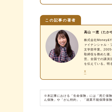
【手順2】ライフステージに応
【手順3】貯蓄とのバランスに
この記事の著者
20代の保険料設定シミュレーシ
高山 一恵（たか
【事例1】25歳・独身男性A
株式会社Money&Y
【事例2】27歳・共働き夫婦
ァイナンシャル・
文学部卒業。200
万が一に備えて、20代から保険
取締役を務めた後、
営。全国での講演
を伝えている。明
X
※本記事における「生命保険」には「死亡保
ん保険」や「がん特約」、「就業不能保障保