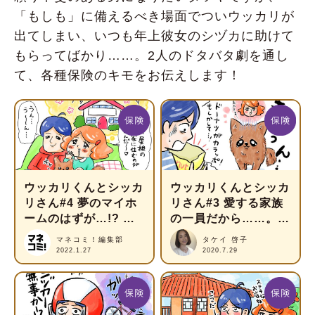
「もしも」に備えるべき場面でついウッカリが
出てしまい、いつも年上彼女のシヅカに助けて
もらってばかり……。2人のドタバタ劇を通し
て、各種保険のキモをお伝えします！
ウッカリくんとシッカ
ウッカリくんとシッカ
リさん#4 夢のマイホ
リさん#3 愛する家族
ームのはずが…!? 住
の一員だから……。ペ
宅購入後の「もしも」
ット保険のメリットと
マネコミ！編集部
タケイ 啓子
に備えるには？
は？
2022.1.27
2020.7.29