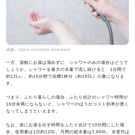
画像：iStock.com/Iuliia Alekseeva
一方、湯船にお湯は溜めずに、シャワーのみの場合はどうで
しょうか。シャワーを最大の水量で流し続けると、1分間で
約12L
、約16分間で浴槽1杯分（約192L）の量になりま
4）
す。
つまり、ふたり暮らしの場合、ふたり合計のシャワー時間が
16分未満にならないと、シャワーのほうがコスト効率が悪く
なってしまうといえます。
なお、仮にお湯を出す時間をふたり合計で10分間にした場
合、使用量は1日約120L、月間の総水量は3,600L、水道代は