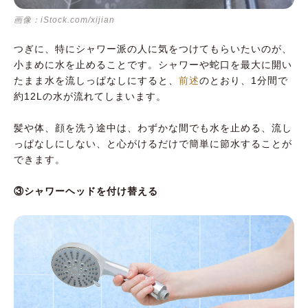
画像：iStock.com/xijian
つぎに、特にシャワー派の人に気をつけてもらいたいのが、
小まめに水を止めることです。シャワーや蛇口を最大に開い
たまま水を流しっぱなしにすると、
前述
のとおり、1分間で
約12Lの水が流れてしまいます。
髪や体、顔を洗う途中は、わずかな間でも水を止める、流し
っぱなしにしない、と心がけるだけで簡単に節水することが
できます。
③シャワーヘッドを付け替える