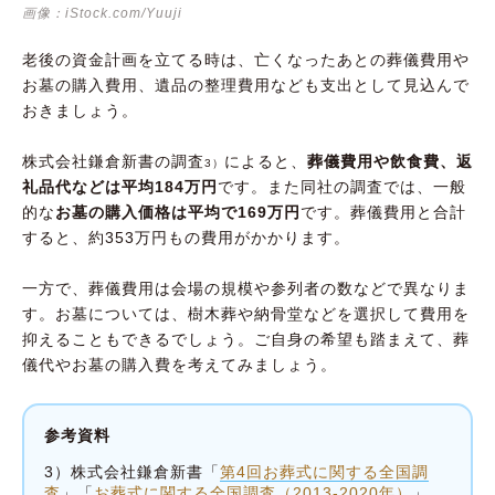
画像：iStock.com/Yuuji
老後の資金計画を立てる時は、亡くなったあとの葬儀費用や
お墓の購入費用、遺品の整理費用なども支出として見込んで
おきましょう。
株式会社鎌倉新書の調査
によると、
葬儀費用や飲食費、返
3）
礼品代などは平均184万円
です。また同社の調査では、一般
的な
お墓の購入価格は平均で169万円
です。葬儀費用と合計
すると、約353万円もの費用がかかります。
一方で、葬儀費用は会場の規模や参列者の数などで異なりま
す。お墓については、樹木葬や納骨堂などを選択して費用を
抑えることもできるでしょう。ご自身の希望も踏まえて、葬
儀代やお墓の購入費を考えてみましょう。
参考資料
3）株式会社鎌倉新書「
第4回お葬式に関する全国調
査
」「
お葬式に関する全国調査（2013-2020年）
」