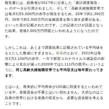
報告書には、総務省が2017年に公表した「家計調査報告」
のデータが引用されました。そして「高齢夫婦無職世帯で
5）
は毎月5万5,000円の赤字が発生するため、20年で約1,300万
円、30年で約2,000万円の金融資産を取り崩す必要がある」
といった旨が記載されたのです。この記述だけが話題となっ
た結果、老後2,000万円問題といわれるようになったので
す。
しかしこれは、あくまで調査結果に記載されている平均値を
もとにした数値にすぎません。
前述
のとおり、2021年は毎
月2万2,106円の赤字、一方で新型コロナウイルス感染症の影
響により支出が減った2020年では1,111円の黒字
というよ
6）
うに、
同じ高齢夫婦無職世帯でも平均収支は毎年変わってき
ます
。
とはいえ、将来的に平均寿命が100歳に到達するといわれて
いる中、老後資金が不要とはいい切れません。大切なのはご
自身の世帯における老後の収支から、必要な資金額を考える
ことです。