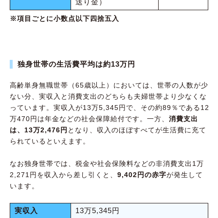
送り金）
※項目ごとに小数点以下四捨五入
独身世帯の生活費平均は約13万円
高齢単身無職世帯（65歳以上）においては、世帯の人数が少
ない分、実収入と消費支出のどちらも夫婦世帯より少なくな
っています。実収入が13万5,345円で、その約89％である12
万470円は年金などの社会保障給付です。一方、
消費支出
は、13万2,476円
となり、収入のほぼすべてが生活費に充て
られているといえます。
なお独身世帯では、税金や社会保険料などの非消費支出1万
2,271円を収入から差し引くと、
9,402円の赤字
が発生して
います。
実収入
13万5,345円