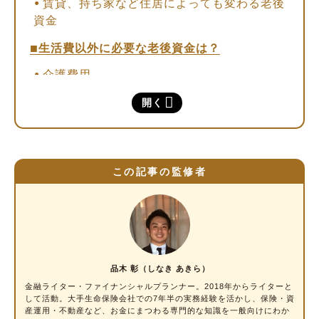
賃貸、持ち家など住居によっても変わる老後
資金
生活費以外に必要な老後資金は？
介護費用
住環境の整備費用
開く
葬儀費用・お墓の購入費用
子ども・孫への援助資金
支出に対して、収入はどうなる？
この記事の監修者
「2,000万円問題」は収入と支出の差から来て
いる
年金のしくみを改めて確認しよう
自分が将来受給できる公的年金額は調べられ
品木 彰（しなき あきら）
る
金融ライター・ファイナンシャルプランナー
。2018年からライターと
して活動。大手生命保険会社での7年半の実務経験を活かし、保険・資
老後の収支が赤字になるなら…。老後資金を準
産運用・不動産など、お金にまつわる専門的な知識を一般向けにわか