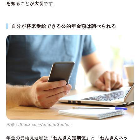
を知ることが大切
です。
自分が将来受給できる公的年金額は調べられる
画像：iStock.com/AntonioGuillem
年金の受給見込額は
「ねんきん定期便」
と
「ねんきんネッ