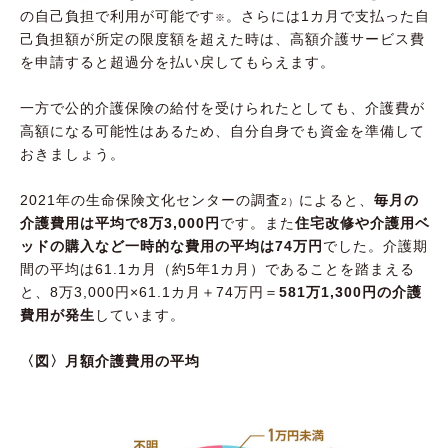
の自己負担で利用が可能です
。さらには1カ月で支払った自
※
己負担額が所定の限度額を超えた時は、高額介護サービス費
を申請すると超過分を払い戻してもらえます。
一方で公的介護保険の給付を受けられたとしても、介護費が
高額になる可能性はあるため、自分自身でも資金を準備して
おきましょう。
2021年の生命保険文化センターの調査
によると、
毎月の
2）
介護費用は平均で8万3,000円
です。また
住宅改修や介護用ベ
ッドの購入など一時的な費用の平均は74万円
でした。介護期
間の平均は61.1カ月（約5年1カ月）であることを踏まえる
と、8万3,000円×61.1カ月＋74万円＝
581万1,300円の介護
費用が発生
しています。
〈図〉月額介護費用の平均