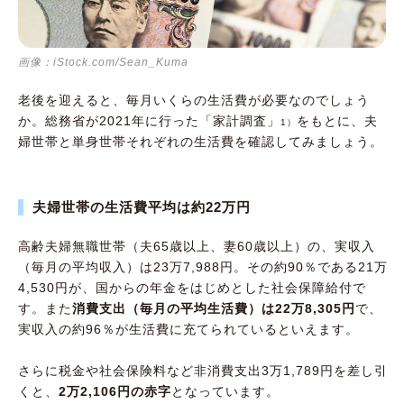
画像：iStock.com/Sean_Kuma
老後を迎えると、毎月いくらの生活費が必要なのでしょう
か。総務省が2021年に行った「家計調査」
をもとに、夫
1）
婦世帯と単身世帯それぞれの生活費を確認してみましょう。
夫婦世帯の生活費平均は約22万円
高齢夫婦無職世帯（夫65歳以上、妻60歳以上）の、実収入
（毎月の平均収入）は23万7,988円。その約90％である21万
4,530円が、国からの年金をはじめとした社会保障給付で
す。また
消費支出（毎月の平均生活費）は22万8,305円
で、
実収入の約96％が生活費に充てられているといえます。
さらに税金や社会保険料など非消費支出3万1,789円を差し引
くと、
2万2,106円の赤字
となっています。