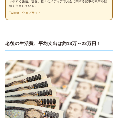
備するには？
りやすく発信。現在、様々なメディアでお金に関する記事の執筆や監
修を担当している。
退職金は年々減少傾向に
Twitter
ウェブサイト
老後資金は貯金だけでなく投資も活用しよう
老後資金は自分のライフスタイルをもとに準備
を始めよう
老後の生活費、平均支出は約13万～22万円！