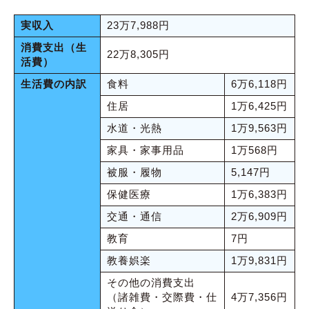
実収入
23万7,988円
消費支出（生
22万8,305円
活費）
生活費の内訳
食料
6万6,118円
住居
1万6,425円
水道・光熱
1万9,563円
家具・家事用品
1万568円
被服・履物
5,147円
保健医療
1万6,383円
交通・通信
2万6,909円
教育
7円
教養娯楽
1万9,831円
その他の消費支出
（諸雑費・交際費・仕
4万7,356円