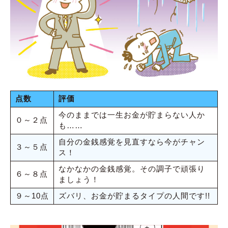
点数
評価
今のままでは一生お金が貯まらない人か
０～２点
も……
自分の金銭感覚を見直すなら今がチャン
３～５点
ス！
なかなかの金銭感覚。その調子で頑張り
６～８点
ましょう！
９～10点
ズバリ、お金が貯まるタイプの人間です!!