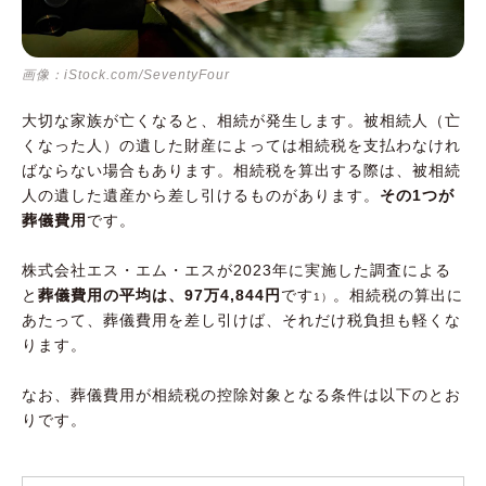
画像：iStock.com/SeventyFour
大切な家族が亡くなると、相続が発生します。被相続人（亡
くなった人）の遺した財産によっては相続税を支払わなけれ
ばならない場合もあります。相続税を算出する際は、被相続
人の遺した遺産から差し引けるものがあります。
その1つが
葬儀費用
です。
株式会社エス・エム・エスが2023年に実施した調査による
と
葬儀費用の平均は、97万4,844円
です
。相続税の算出に
1）
あたって、葬儀費用を差し引けば、それだけ税負担も軽くな
ります。
なお、葬儀費用が相続税の控除対象となる条件は以下のとお
りです。