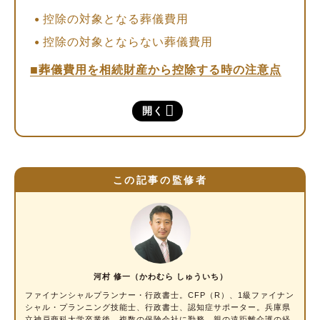
控除の対象となる葬儀費用
控除の対象とならない葬儀費用
葬儀費用を相続財産から控除する時の注意点
領収書などを保管しておく
開く
費用を負担しても控除できない場合がある
葬儀費用の控除を用いて相続税を計算する方法
STEP1.遺産総額から葬儀費用・非課税財産・
この記事の監修者
債務を差し引く
STEP2.基礎控除を差し引いて課税遺産総額を
算出する
STEP3.相続税額を算出する
河村 修一（かわむら しゅういち）
葬儀費用の控除に関するよくある質問
ファイナンシャルプランナー・行政書士
。CFP（R）、1級ファイナン
Q1.確定申告で葬儀費用の控除は使える？
シャル・プランニング技能士、行政書士、認知症サポーター。兵庫県
立神戸商科大学卒業後、複数の保険会社に勤務。親の遠距離介護の経