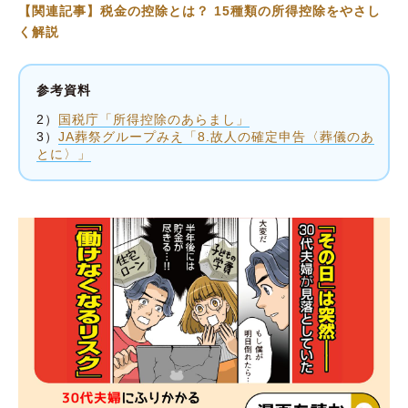
【関連記事】税金の控除とは？ 15種類の所得控除をやさし
く解説
参考資料
2）
国税庁「所得控除のあらまし」
3）
JA葬祭グループみえ「8.故人の確定申告〈葬儀のあ
とに〉」