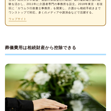
Q2.交通費などは葬儀費用の控除対象になる？
験を活かし、2011年に介護者専門の事務所を設立。2018年東京・杉並
区に「カワムラ行政書士事務所」を開業し、介護から相続手続きまで
Q3.葬儀費用は年末調整の対象になる？
ワンストップで対応。多くのメディアや講演会などで活躍する。
Q4.位牌は葬儀費用の控除対象になる？
ウェブサイト
Q5.香典返しは葬儀費用の控除対象になる？
葬儀費用の控除で相続税の負担を最小限に
葬儀費用は相続財産から控除できる