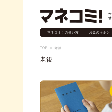
マネコミ！の使い方
お金のキホン
TOP
老後
老後