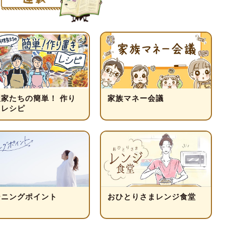
理家たちの簡単！ 作り
家族マネー会議
きレシピ
ーニングポイント
おひとりさまレンジ食堂