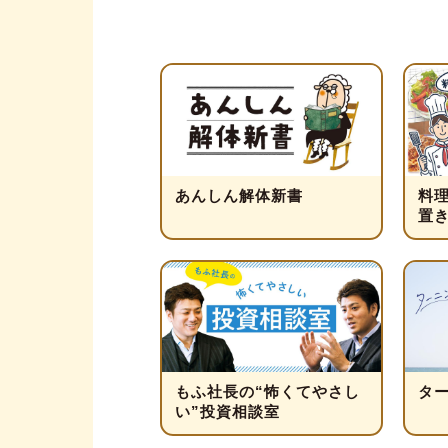
あんしん解体新書
料
置
もふ社長の“怖くてやさし
タ
い”投資相談室