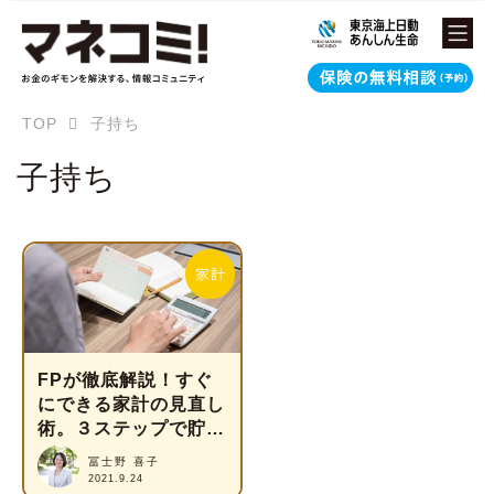
TOP
子持ち
子持ち
FPが徹底解説！すぐ
にできる家計の見直し
術。３ステップで貯蓄
率アップ
冨士野 喜子
2021.9.24