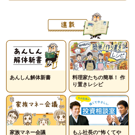
あんしん解体新書
料理家たちの簡単！ 作
り置きレシピ
家族マネー会議
もふ社長の“怖くてや