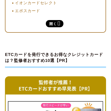
イオンカードセレクト
エポスカード
セゾンカードインターナショナル
開く
au PAYカード
apollostation card
アメリカン・エキスプレス®・ゴールド・プ
リファード・カード
ETCカードを発行できるお得なクレジットカード
コスモ・ザ・カード・オーパス
は？監修者おすすめ10選【PR】
ETCカード向けクレジットカード掲載順の根
拠
ETCカードの種類は？審査なしでも作れる？
クレジットカード会社が発行するETCカード
ETCパーソナルカード
ETCコーポレートカード