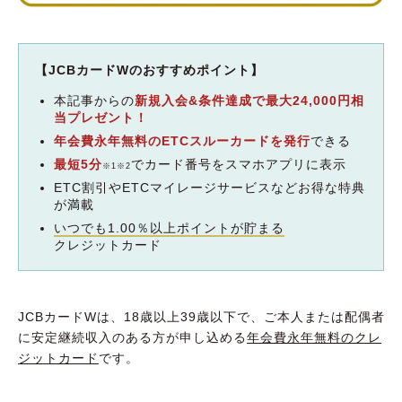
【JCBカードWのおすすめポイント】
本記事からの
新規入会&条件達成で最大24,000円相
当プレゼント！
年会費永年無料のETCスルーカードを発行
できる
最短5分
でカード番号をスマホアプリに表示
※1※2
ETC割引やETCマイレージサービスなどお得な特典
が満載
いつでも1.00％以上ポイントが貯まる
クレジットカード
JCBカードWは、18歳以上39歳以下で、ご本人または配偶者
に安定継続収入のある方が申し込める
年会費永年無料のクレ
ジットカード
です。