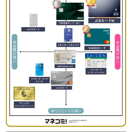
ETCカードの作り方は？手順を紹介
クレジットカード付帯のETCカードを作る方
法
ETCパーソナルカードを作る方法
ETCカードを選ぶ時に比較すべきポイント
は？
年会費
ETC利用時のポイント還元率
ガソリンスタンドで使える特典
発行スピード
法人・個人事業主の方は最大発行枚数も比較
ETCカードの使い方｜機械（車載器）なしで
も使える？
まとめ