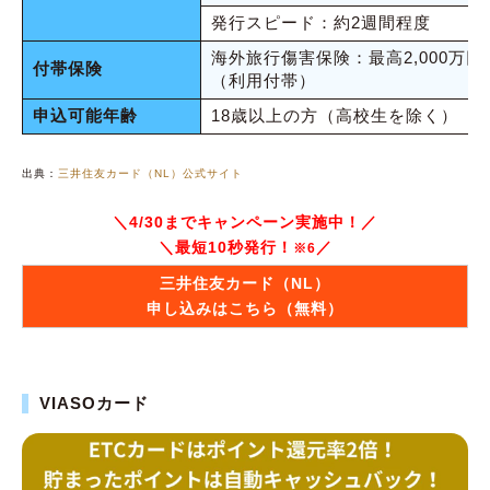
発行スピード：約2週間程度
海外旅行傷害保険：最高2,000万円
付帯保険
（利用付帯）
申込可能年齢
18歳以上の方（高校生を除く）
出典：
三井住友カード（NL）公式サイト
＼4/30までキャンペーン実施中！／
＼最短10秒発行！
／
※6
三井住友カード（NL）
申し込みはこちら（無料）
VIASOカード