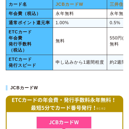
カード名
JCBカードW
三井住友
年会費（税込）
永年無料
永年無料
通常ポイント還元率
1.00%
0.5%
ETCカード
年会費
550円(
無料
発行手数料
無料
（税込）
ETCカード
申し込みから1週間程度
約2週間
発行スピード
JCBカードW