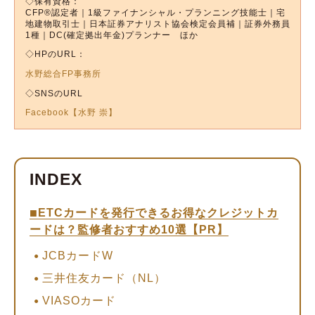
◇保有資格：
CFP®︎認定者｜1級ファイナンシャル・プランニング技能士｜宅
地建物取引士｜日本証券アナリスト協会検定会員補｜証券外務員
1種｜DC(確定拠出年金)プランナー ほか
◇HPのURL：
水野総合FP事務所
◇SNSのURL
Facebook【水野 崇】
ETCカードを発行できるお得なクレジットカ
ードは？監修者おすすめ10選【PR】
JCBカードW
三井住友カード（NL）
VIASOカード