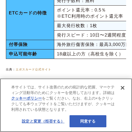
発行手数料：無料
ポイント還元率：0.5％
ETCカードの特徴
※ETC利用時のポイント還元率
最大発行枚数：1枚
発行スピード：10日〜2週間程度
付帯保険
海外旅行傷害保険：最高3,000万円
申込可能年齢
18歳以上の方（高校生を除く）
出典：
エポスカード公式サイト
＼最短即日発行！／
本サイトでは、サイト改善のための統計的な把握、マーケテ
エポスカード
ィング活動等のためにクッキーを使用しております。詳細は
クッキーポリシー
をご覧ください。なお、右上の×をクリッ
申し込みはこちら（無料）
クしても本ウェブサイトをご覧いただけますが、クッキーは
利用されている状態となります。
設定と変更（拒否する）
同意する
セゾンカードインターナショナル