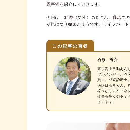
案事例を紹介していきます。
今回は、34歳（男性）のＣさん。職場で
が気になり始めたようです。
ライフパート
この記事の著者
石原 香介
東京海上日動あん
ヤルメンバー。20
員）。相続診断士
保険はもちろん、
様々なリスクマネ
研修等多くのセミ
ています。