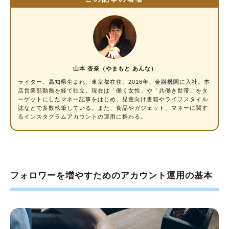
インスタグラムのアルゴリズムを考慮した、フ
ォロワー獲得の4つのやるべきこと
STEP1.ホーム率を高める
STEP2.投稿の保存率を高める
山本 杏奈（やまもと あんな）
STEP3.プロフィールへの導線作りをする
ライター
。高知県生まれ、東京都在住。2016年、金融機関に入社。本
店営業部勤務を経て独立。現在は「働く女性」や「共働き世帯」をタ
STEP4.プロフィールの改善をする
ーゲットにしたマネー記事をはじめ、児童向け書籍やライフスタイル
誌などで多数執筆している。また、食品やガジェット、マネーに関す
るインスタグラムアカウントの運用に携わる。
インスタグラムのフォロワーが増えれば、ビジ
ネスの可能性につながる
フォロワーを増やすためのアカウント運用の基本