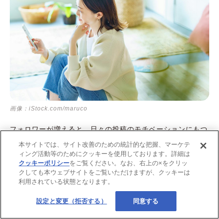
画像：iStock.com/maruco
フォロワーが増えると、日々の投稿のモチベーションにもつ
ながります。また、インスタグラムはプライベートを充実さ
本サイトでは、サイト改善のための統計的な把握、マーケテ
せるツールとしてはもちろん、フォロワーが増えると企業案
ィング活動等のためにクッキーを使用しております。詳細は
件やアフィリエイトといった副業収入を得られたり、商品販
クッキーポリシー
をご覧ください。なお、右上の×をクリッ
クしても本ウェブサイトをご覧いただけますが、クッキーは
売の売り上げが発生したりと、ビジネスツールとしても活用
利用されている状態となります。
できるようになります。今回ご紹介したポイントを押さえな
がら、フォロワーを効率的に獲得していきましょう。
設定と変更（拒否する）
同意する
なお、下記の記事ではインスタグラムの副業について解説し