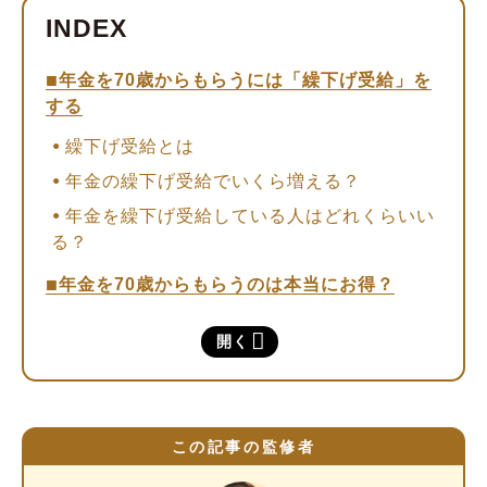
年金を70歳からもらうには「繰下げ受給」を
する
繰下げ受給とは
年金の繰下げ受給でいくら増える？
年金を繰下げ受給している人はどれくらいい
る？
年金を70歳からもらうのは本当にお得？
【老齢厚生年金】損益分岐点をシミュレーシ
開く
ョン
【老齢基礎年金】損益分岐点をシミュレーシ
ョン
この記事の監修者
70歳から年金をもらう場合のデメリット・注
意点