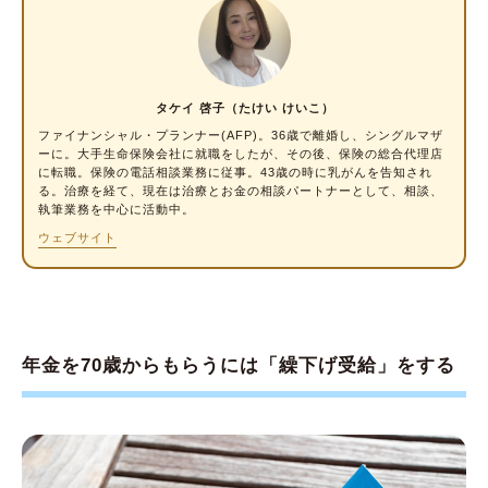
①加給年金や振替加算の対象外になる可能性
がある
②税金や社会保険料の増額で手取りが思った
タケイ 啓子（たけい けいこ）
ほど増えない
ファイナンシャル・プランナー
(AFP)。36歳で離婚し、シングルマザ
③医療費の自己負担割合が増える可能性があ
ーに。大手生命保険会社に就職をしたが、その後、保険の総合代理店
に転職。保険の電話相談業務に従事。43歳の時に乳がんを告知され
る
る。治療を経て、現在は治療とお金の相談パートナーとして、相談、
執筆業務を中心に活動中。
④70歳まで繰下げ受給ができない場合もある
ウェブサイト
70歳から年金をもらうのに向いている人・向
いていない人
70歳から年金をもらうための手続き方法
年金を70歳からもらうには「繰下げ受給」をする
【手続き方法①】繰下げ受給を希望する場合
【手続き方法②】繰下げ受給をやめて年金受
給を開始する場合
【注意】「繰下げ見込み額のお知らせ」を確