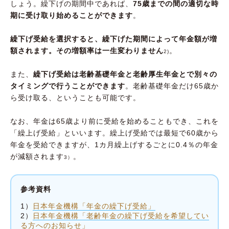
しょう。繰下げの期間中であれば、
75歳までの間の適切な時
期に受け取り始めることができます
。
繰下げ受給を選択すると、繰下げた期間によって年金額が増
額されます。その増額率は一生変わりません
。
2)
また、
繰下げ受給は老齢基礎年金と老齢厚生年金とで別々の
タイミングで行うことができます
。老齢基礎年金だけ65歳か
ら受け取る、ということも可能です。
なお、年金は65歳より前に受給を始めることもでき、これを
「繰上げ受給」といいます。繰上げ受給では最短で60歳から
年金を受給できますが、1カ月繰上げするごとに0.4％の年金
が減額されます
。
3）
参考資料
1）
日本年金機構「年金の繰下げ受給」
2）
日本年金機構「老齢年金の繰下げ受給を希望してい
る方へのお知らせ」