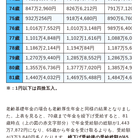
74歳
847万2,960円
826万6,212円
791万7,120
75歳
932万256円
918万4,680円
890万6,760
76歳
1,016万7,552円
1,010万3,148円
989万6,400
77歳
1,101万4,848円
1,102万1,616円
1,088万6,04
78歳
1,186万2,144円
1,194万84円
1,187万5,68
79歳
1,270万9,440円
1,285万8,552円
1,286万5,32
80歳
1,355万6,736円
1,377万7,020円
1,385万4,96
81歳
1,440万4,032円
1,469万5,488円
1,484万4,60
※：1円以下は四捨五入。
老齢基礎年金の場合も老齢厚生年金と同様の結果となりまし
た。上表を見ると、70歳まで年金を繰下げ受給すると、81
歳時点（上の図の赤文字部分）で年金受給額の総額が1,443
万7,872円になり、65歳から年金を受け取るよりも、受給額
が3万3,840円多くなります。
繰下げ受給後の受給総額が65