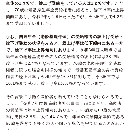
全体の1.9％で、繰上げ受給をしている人は1.2％です
。ただ
し、70歳の老齢厚生年金受給権者に絞ると、繰下げ率は上昇
傾向にあり、令和2年が1.6%だったのが、令和6年度で4.2％
まで増加していました。
なお、
国民年金（老齢基礎年金）の受給権者の繰上げ受給・
繰下げ受給の状況をみると、繰上げ率は低下傾向にある一方
で、繰下げ率は上昇傾向にあります
。令和6年度末時点で国
民年金の老齢基礎年金のみの受給権者の繰上げ率は23.2%、
繰下げ率は2.4%となっています。70歳の老齢基礎年金受給
権者に絞った場合も同様の傾向で、老齢基礎年金のみの受給
権者の繰上げ率は令和2年が16.8%に対して、令和6年では
10.1%まで減少。繰下げ率は5.5%となっています。
その背景には働く高齢者が増えていることが挙げられるでし
ょう。「令和7年度版 高齢者社会白書」
によると、高齢者
6)
の就業率は年々上昇傾向にあります。65歳から69歳の就業
率は男性62.8％、女性44.7％で、年金の受給開始年齢である
65歳を過ぎても多くの人が働いて収入を得ていることがわか
ります。