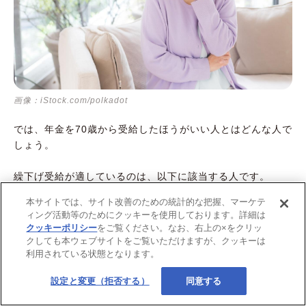
画像：iStock.com/polkadot
では、年金を70歳から受給したほうがいい人とはどんな人で
しょう。
繰下げ受給が適しているのは、以下に該当する人です。
本サイトでは、サイト改善のための統計的な把握、マーケテ
ィング活動等のためにクッキーを使用しております。詳細は
クッキーポリシー
をご覧ください。なお、右上の×をクリッ
【70歳まで繰下げたほうがいい人】
クしても本ウェブサイトをご覧いただけますが、クッキーは
利用されている状態となります。
年金受給額が少ない人
繰下げ待機期間中の収入源がある人
設定と変更（拒否する）
同意する