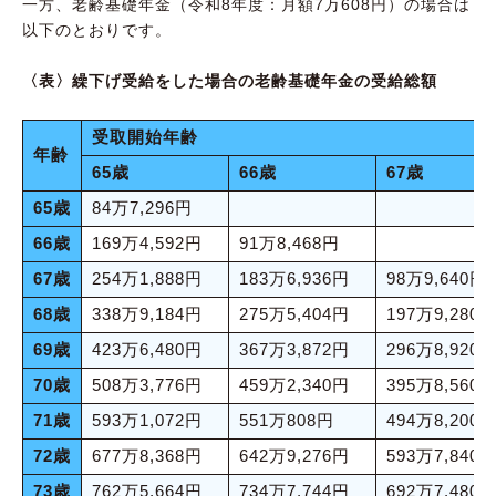
一方、老齢基礎年金（令和8年度：月額7万608円）の場合は
以下のとおりです。
〈表〉繰下げ受給をした場合の老齢基礎年金の受給総額
受取開始年齢
年齢
65歳
66歳
67歳
65歳
84万7,296円
66歳
169万4,592円
91万8,468円
67歳
254万1,888円
183万6,936円
98万9,640円
68歳
338万9,184円
275万5,404円
197万9,280
69歳
423万6,480円
367万3,872円
296万8,920
70歳
508万3,776円
459万2,340円
395万8,560
71歳
593万1,072円
551万808円
494万8,200
72歳
677万8,368円
642万9,276円
593万7,840
73歳
762万5,664円
734万7,744円
692万7,480