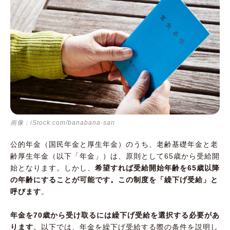
認する
65歳までさかのぼって一括受給することもで
きる
70歳で年金をもらいたい場合は、将来のライ
フプランを立ててから検討しよう
画像：iStock.com/banabana-san
公的年金（国民年金と厚生年金）のうち、老齢基礎年金と老
齢厚生年金（以下「年金」）は、原則として65歳から受給開
始となります。しかし、
希望すれば受給開始年齢を65歳以降
の年齢にすることが可能です。この制度を「繰下げ受給」と
呼びます
。
年金を70歳から受け取るには繰下げ受給を選択する必要があ
ります
。以下では、年金を繰下げ受給する際の条件を説明し