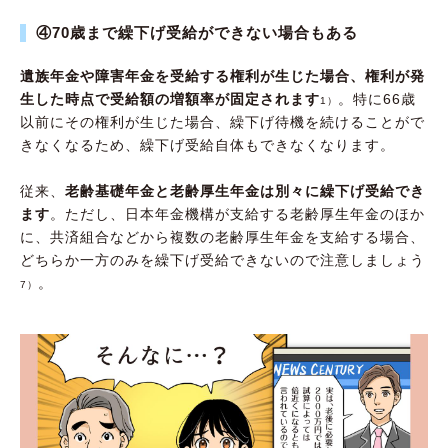
④70歳まで繰下げ受給ができない場合もある
遺族年金や障害年金を受給する権利が生じた場合、権利が発
生した時点で受給額の増額率が固定されます
。特に66歳
1）
以前にその権利が生じた場合、繰下げ待機を続けることがで
きなくなるため、繰下げ受給自体もできなくなります。
従来、
老齢基礎年金と老齢厚生年金は別々に繰下げ受給でき
ます
。ただし、日本年金機構が支給する老齢厚生年金のほか
に、共済組合などから複数の老齢厚生年金を支給する場合、
どちらか一方のみを繰下げ受給できないので注意しましょう
。
7）