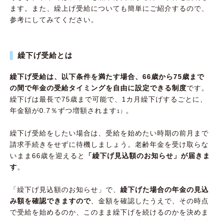
ます。また、繰上げ受給についても簡単にご紹介するので、
参考にしてみてください。
繰下げ受給とは
繰下げ受給は、以下条件を満たす場合、66歳から75歳まで
の間で年金の受給タイミングを自由に設定できる制度
です。
繰下げは最長で75歳まで可能で、1カ月繰下げするごとに、
年金額が0.7％ずつ増額されます
。
1）
繰下げ受給をしたい場合は、受給を始めたい時期の前月まで
請求手続きをせずに待機しましょう。老齢年金を受け取らな
いまま66歳を迎えると
「繰下げ見込額のお知らせ」が届きま
す
。
「繰下げ見込額のお知らせ」で、
繰下げた場合の年金の見込
み額を確認できますので
、金額を確認したうえで、その時点
で受給を始めるのか、このまま繰下げを続けるのかを決めま