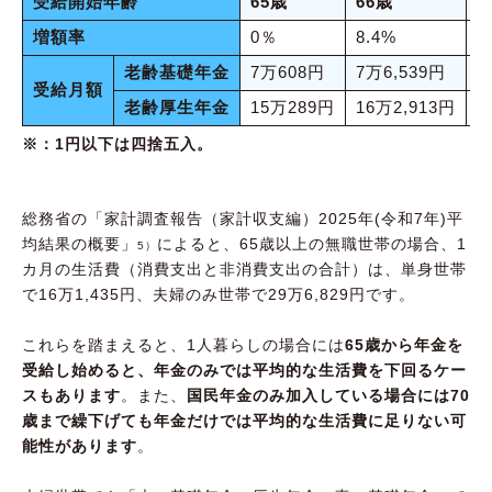
受給開始年齢
65歳
66歳
6
増額率
0％
8.4%
1
老齢基礎年金
7万608円
7万6,539円
8
受給月額
老齢厚生年金
15万289円
16万2,913円
1
※：1円以下は四捨五入。
総務省の「家計調査報告（家計収支編）2025年(令和7年)平
均結果の概要」
によると、65歳以上の無職世帯の場合、1
5）
カ月の生活費（消費支出と非消費支出の合計）は、単身世帯
で16万1,435円、夫婦のみ世帯で29万6,829円です。
これらを踏まえると、1人暮らしの場合には
65歳から年金を
受給し始めると、年金のみでは平均的な生活費を下回るケー
スもあります
。また、
国民年金のみ加入している場合には70
歳まで繰下げても年金だけでは平均的な生活費に足りない可
能性があります
。