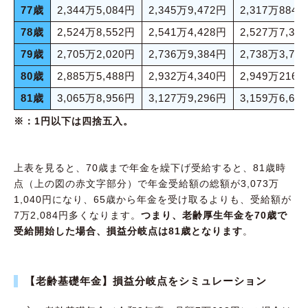
77歳
2,344万5,084円
2,345万9,472円
2,317万884
78歳
2,524万8,552円
2,541万4,428円
2,527万7,32
79歳
2,705万2,020円
2,736万9,384円
2,738万3,77
80歳
2,885万5,488円
2,932万4,340円
2,949万216
81歳
3,065万8,956円
3,127万9,296円
3,159万6,66
※：1円以下は四捨五入。
上表を見ると、70歳まで年金を繰下げ受給すると、81歳時
点（上の図の赤文字部分）で年金受給額の総額が3,073万
1,040円になり、65歳から年金を受け取るよりも、受給額が
7万2,084円多くなります。
つまり、老齢厚生年金を70歳で
受給開始した場合、損益分岐点は81歳となります
。
【老齢基礎年金】損益分岐点をシミュレーション