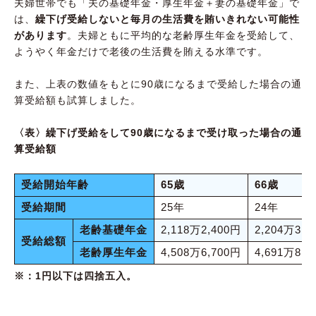
夫婦世帯でも「夫の基礎年金・厚生年金＋妻の基礎年金」で
は、
繰下げ受給しないと毎月の生活費を賄いきれない可能性
があります
。夫婦ともに平均的な老齢厚生年金を受給して、
ようやく年金だけで老後の生活費を賄える水準です。
また、上表の数値をもとに90歳になるまで受給した場合の通
算受給額も試算しました。
〈表〉繰下げ受給をして90歳になるまで受け取った場合の通
算受給額
受給開始年齢
65歳
66歳
受給期間
25年
24年
老齢基礎年金
2,118万2,400円
2,204万3,2
受給総額
老齢厚生年金
4,508万6,700円
4,691万8,9
※：1円以下は四捨五入。