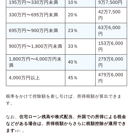
195万円〜330万円未満
10％
9万7,500円
42万7,500
330万円〜695万円未満
20％
円
63万6,000
695万円〜900万円未満
23％
円
153万6,000
900万円〜1,800万円未満
33％
円
1,800万円〜4,000万円未
279万6,000
40％
満
円
479万6,000
4,000万円以上
45％
円
税率をかけて控除額を差し引けば、所得税額が算出できま
す。
なお、
住宅ローン残高や株式配当、外国での所得による税金
などがある場合は、所得税額からさらに税額控除が適用でき
ます
。
12）