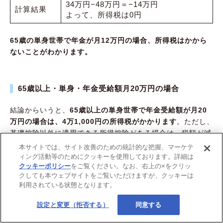
34万円−48万円＝−14万円
計算結果
よって、所得税は0円
65歳の単身世帯で年金が月12万円の場合、所得税はかから
ないことがわかります。
65歳以上・単身・年金受給額月20万円の場合
結論からいうと、
65歳以上の単身世帯で年金受給額が月20
万円の場合は、4万1,000円の所得税がかかります
。ただし、
基礎控除以外に適用できる所得控除がある場合は、税額が減
る可能性もあるでしょう。具体的な計算方法を見ていきまし
本サイトでは、サイト改善のための統計的な把握、マーケテ
ょう。
ィング活動等のためにクッキーを使用しております。詳細は
クッキーポリシー
をご覧ください。なお、右上の×をクリッ
クしても本ウェブサイトをご覧いただけますが、クッキーは
はじめに、年間の年金収入金額を計算します。計算式に当て
利用されている状態となります。
はめると、収入金額は以下のとおりです。
設定と変更（拒否する）
同意する
毎月の年金収入金額×12＝年間の年金収
計算式