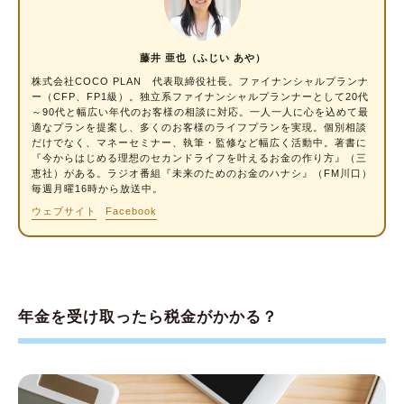
65歳以上・単身・年金受給額月12万円の場合
65歳以上・単身・年金受給額月20万円の場合
藤井 亜也（ふじい あや）
65歳以上・夫婦・年金受給額月25万円の場合
株式会社COCO PLAN 代表取締役社長。
ファイナンシャルプランナ
65歳以上・夫婦・年金受給額月80万円の場合
ー
（CFP、FP1級）。独立系ファイナンシャルプランナーとして20代
～90代と幅広い年代のお客様の相談に対応。一人一人に心を込めて最
適なプランを提案し、多くのお客様のライフプランを実現。個別相談
年金受給額からは税金だけでなく社会保険料も
だけでなく、マネーセミナー、執筆・監修など幅広く活動中。著書に
引かれる
『今からはじめる理想のセカンドライフを叶えるお金の作り方』（三
恵社）がある。ラジオ番組『未来のためのお金のハナシ』（FM川口）
年金の税金額をシミュレーションして家計管理
毎週月曜16時から放送中。
に役立てよう
ウェブサイト
Facebook
年金を受け取ったら税金がかかる？