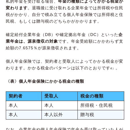
私的年金を受け取る場合、
年金の種類によってかかる税金が
変わります
。退職後に受け取れる企業年金では所得税や住民
税がかかり、自分で積み立てる個人年金保険では所得税と住
民税、もしくは贈与税のどちらかがかかります。
確定給付企業年金（DB）や確定拠出年金（DC）といった
企
業年金は、源泉徴収の対象
です。年金受給額にかかわらず支
給額の7.6575％が源泉徴収されます。
個人年金保険では、契約者と受取人によってかかる税金が変
わります。かかる税金のパターンは以下のとおりです
。
4）
〈表〉個人年金保険にかかる税金の種類
契約者
受取人
税金の種類
本人
本人
所得税・住民税
本人
本人以外
贈与税
なお、企業年金や個人年金保険で年金を受け取っていた人が