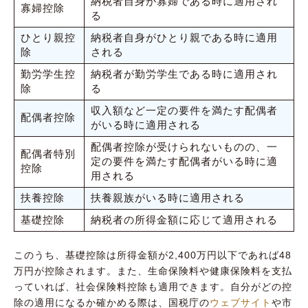
納税者自身が寡婦である時に適用され
寡婦控除
る
ひとり親控
納税者自身がひとり親である時に適用
除
される
勤労学生控
納税者が勤労学生である時に適用され
除
る
収入額など一定の要件を満たす配偶者
配偶者控除
がいる時に適用される
配偶者控除が受けられないものの、一
配偶者特別
定の要件を満たす配偶者がいる時に適
控除
用される
扶養控除
扶養親族がいる時に適用される
基礎控除
納税者の所得金額に応じて適用される
このうち、基礎控除は所得金額が2,400万円以下であれば48
万円が控除されます。また、生命保険料や健康保険料を支払
っていれば、社会保険料控除も適用できます。自分がどの控
除の適用になるか確かめる際は、国税庁の
ウェブサイト
や市