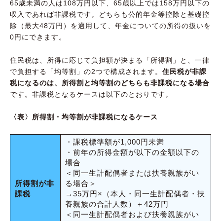
65歳未満の人は108万円以下、65歳以上では158万円以下の
収入であれば非課税です。どちらも公的年金等控除と基礎控
除（最大48万円）を適用して、年金についての所得の扱いを
0円にできます。
住民税は、所得に応じて負担額が決まる「所得割」と、一律
で負担する「均等割」の2つで構成されます。
住民税が非課
税になるのは、所得割と均等割のどちらも非課税になる場合
です。非課税となるケースは以下のとおりです。
〈表〉所得割・均等割が非課税になるケース
・課税標準額が1,000円未満
・前年の所得金額が以下の金額以下の
場合
＜同一生計配偶者または扶養親族がい
所得割が非
る場合＞
課税
→35万円×（本人・同一生計配偶者・扶
養親族の合計人数）＋42万円
＜同一生計配偶者および扶養親族がい