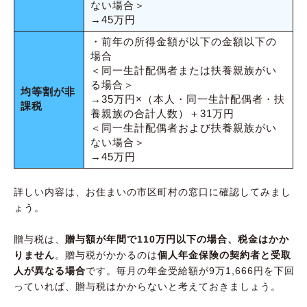
ない場合＞
→45万円
・前年の所得金額が以下の金額以下の
場合
＜同一生計配偶者または扶養親族がい
る場合＞
均等割が非
→35万円×（本人・同一生計配偶者・扶
課税
養親族の合計人数）＋31万円
＜同一生計配偶者および扶養親族がい
ない場合＞
→45万円
詳しい内容は、お住まいの市区町村の窓口に確認してみまし
ょう。
贈与税は、
贈与額が年間で110万円以下の場合、税金はかか
りません
。贈与税がかかるのは
個人年金保険の契約者と受取
人が異なる場合
です。毎月の年金受給額が9万1,666円を下回
っていれば、贈与税はかからないと考えておきましょう。