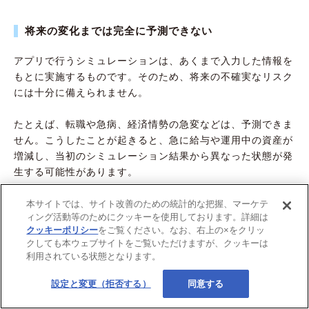
将来の変化までは完全に予測できない
アプリで行うシミュレーションは、あくまで入力した情報を
もとに実施するものです。そのため、将来の不確実なリスク
には十分に備えられません。
たとえば、転職や急病、経済情勢の急変などは、予測できま
せん。こうしたことが起きると、急に給与や運用中の資産が
増減し、当初のシミュレーション結果から異なった状態が発
生する可能性があります。
シミュレーションはあくまでライフプランや人生設計をつく
本サイトでは、サイト改善のための統計的な把握、マーケテ
ィング活動等のためにクッキーを使用しております。詳細は
る際の参考として考えておき、実際の人生設計はシミュレー
クッキーポリシー
をご覧ください。なお、右上の×をクリッ
ションどおりにはいかない可能性があることをおさえておく
クしても本ウェブサイトをご覧いただけますが、クッキーは
とよいです。
利用されている状態となります。
設定と変更（拒否する）
同意する
保険・資産形成など一部の専門的な判断は相談が必要