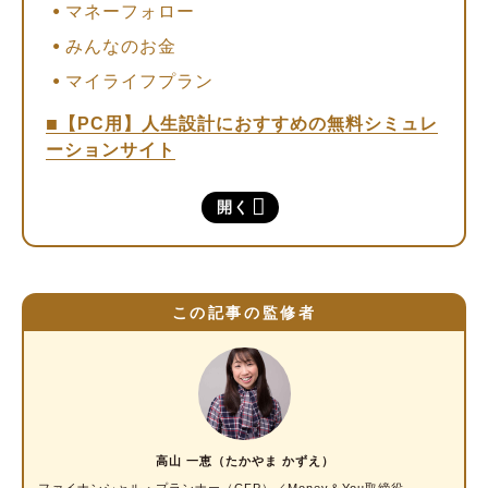
マネーフォロー
みんなのお金
マイライフプラン
【PC用】人生設計におすすめの無料シミュレ
ーションサイト
東京海上日動あんしん生命｜みらいのレシピ
開く
日本FP協会｜ライフプラン診断
金融庁┃ライフプランシミュレーター
ノートやエクセルを使った人生設計の書き方
この記事の監修者
人生設計アプリの活用法
今の家計や将来の支出を“見える化”できる
ライフイベントのタイミングとお金の計画を
立てられる
高山 一恵（たかやま かずえ）
保険や投資など“備えの見直し”にもつながる