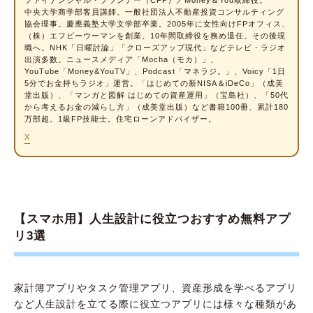
ファイナンシャル・プランナー
（CFP）／Money＆You取締役。
中央大学商学部客員講師。一般社団法人不動産投資コンサルティング
アプリで人生設計をするメリット
協会理事。慶應義塾大学文学部卒業。2005年に女性向けFPオフィス、
（株）エフピーウーマンを創業、10年間取締役を務め退任。その後現
いつでも手軽に見直し・更新できる
職へ。NHK「日曜討論」「クローズアップ現代」などテレビ・ラジオ
出演多数。ニュースメディア「Mocha（モカ）」、
グラフやシミュレーションで視覚的に見られ
YouTube「Money&YouTV」、Podcast「マネラジ。」、Voicy「1日
5分でお金持ちラジオ」運営。「はじめての新NISA＆iDeCo」（成美
る
堂出版）、「マンガと図解 はじめての資産運用」（宝島社）、「50代
から考えるお金の減らし方」（成美堂出版）など書籍100冊、累計180
情報が一元化されて把握しやすい
万部超。1級FP技能士。住宅ローンアドバイザー。
アプリで人生設計をするデメリット
X
情報の入力・更新に手間がかかる
将来の変化までは完全に予測できない
保険・資産形成など一部の専門的な判断は相
【スマホ用】人生設計に役立つおすすめ無料アプ
談が必要
リ3選
人生設計の意味とは
人生設計に＋α！目的別に役立つアプリ
家計簿アプリやタスク管理アプリ、資産形成を学べるアプリ
など人生設計を立てる際に役立つアプリには様々な種類があ
目標や習慣づくりを支援するアプリ