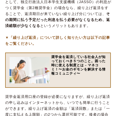
として、独立行政法人日本学生支援機構（JASSO）の利息が
つく奨学金（第2種奨学金）の場合なら、繰り上げ返済をす
ることで、返済期日が来ていない繰り上げ分については、
そ
の期間に払う予定だった利息を払う必要がなくなるため、返
済総額が少なくなる
というメリットもあります。
▼「繰り上げ返済」について詳しく知りたい方は以下の記事
をご覧ください。
奨学金を返済している社会人が知
っておくべき５つのこと。困った
時に使える制度とは - マネコ
ミ！〜お金のギモンを解決する情
報コミュニティ〜
奨学金返済用口座の登録が必要になりますが、繰り上げ返済
の申し込みはインターネットから、いつでも簡単に行うこと
ができます。繰り上げ返済の金額は「返済回数」または「一
度に支払える上限額」の2つから選択可能です。後者の場合