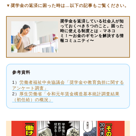
▼奨学金の返済に困った時は…以下の記事もご覧ください。
奨学金を返済している社会人が知
っておくべき５つのこと。困った
時に使える制度とは - マネコ
ミ！〜お金のギモンを解決する情
報コミュニティ〜
参考資料
1）
労働者福祉中央協議会「奨学金や教育負担に関する
アンケート調査」
2）
厚生労働省「令和元年賃金構造基本統計調査結果
（初任給）の概況」