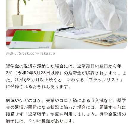
画像：iStock.com/ takasuu
奨学金の返済を滞納した場合には、返済期日の翌日から年
3％（令和2年3月28日以降）の延滞金が賦課されます
。ま
3）
た、延滞が3カ月以上続くと、いわゆる「ブラックリスト」
に登録されるおそれもあります。
病気やケガのほか、失業やコロナ禍による収入減など、奨学
金の返済が困難になる状況に陥った場合には、延滞する前に
躊躇せず「返済猶予」制度を利用しましょう。奨学金返済の
猶予には、２つの種類があります。