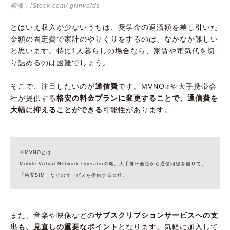
画像：iStock.com/ grinvalds
とはいえ収入が少ないうちは、奨学金の返済額を差し引いた
金額の固定費で家計のやりくりをするのは、なかなか難しい
と思います。特に1人暮らしの場合なら、家賃や電気代を切
り詰めるのは困難でしょう。
そこで、注目したいのが
通信費
です。MVNO
や大手携帯会
※
社が提供する
格安の料金プランに変更することで、通信費を
大幅に抑えることができる
可能性があります。
※MVNOとは…
Mobile Virtual Network Operatorの略。大手携帯会社から通信回線を借りて、
「格安SIM」などのサービスを提供する会社。
また、音楽や映像などの
サブスクリプションサービスへの支
出も、見直しの重要なポイント
となります。気軽に加入して