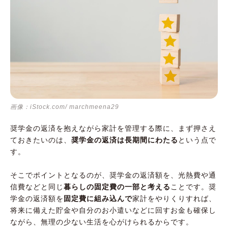
画像：iStock.com/ marchmeena29
奨学金の返済を抱えながら家計を管理する際に、まず押さえ
ておきたいのは、
奨学金の返済は長期間にわたる
という点で
す。
そこでポイントとなるのが、奨学金の返済額を、光熱費や通
信費などと同じ
暮らしの固定費の一部と考える
ことです。奨
学金の返済額を
固定費に組み込んで
家計をやりくりすれば、
将来に備えた貯金や自分のお小遣いなどに回すお金も確保し
ながら、無理の少ない生活を心がけられるからです。