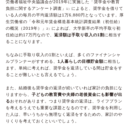
労働者福祉中央協議会が2019年に実施した「奨学金や教育
負担に関するアンケート調査」
によると、奨学金を借りて
1）
いる人の毎月の平均返済額は1万6,880円となっています。厚
生労働省の「令和元年賃金構造基本統計調査結果（初任給）
の概況（2019年）」
によれば、大学新卒の平均手取り初
2）
任給は約17万円なので、
返済額は手取り収入の1割
に相当す
ることになります。
ちなみに手取り収入の1割といえば、多くのファイナンシャ
ルプランナーがすすめる、
1人暮らしの目標貯金額
に相当し
ます。単純に考えれば、奨学金を返済している間は貯金をす
ることが難しいとも言えるでしょう。
また、結婚後も奨学金の返済が続いていれば家計の負担にな
りますから、
子どもの教育費や夫婦の老後資金にも影響が出
る
おそれがあります。つまり奨学金の返済は、ライフプラン
を考えるうえでも重要な課題となるのです。奨学金を利用し
た人は、早いうちから無理なく返済をするための、家計のや
りくりを考えておくといいでしょう。