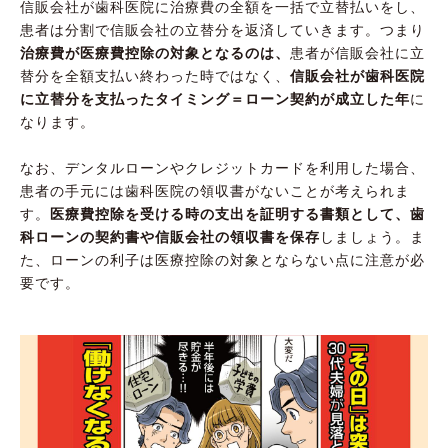
信販会社が歯科医院に治療費の全額を一括で立替払いをし、
患者は分割で信販会社の立替分を返済していきます。つまり
治療費が医療費控除の対象となるのは、
患者が信販会社に立
替分を全額支払い終わった時ではなく、
信販会社が歯科医院
に立替分を支払ったタイミング＝ローン契約が成立した年
に
なります。
なお、デンタルローンやクレジットカードを利用した場合、
患者の手元には歯科医院の領収書がないことが考えられま
す。
医療費控除を受ける時の支出を証明する書類として、歯
科ローンの契約書や信販会社の領収書を保存
しましょう。ま
た、ローンの利子は医療控除の対象とならない点に注意が必
要です。