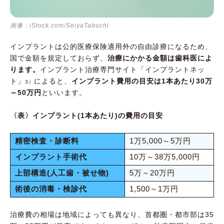
画像：iStock.com/SeiyaTabuchi
インプラントは公的医療保険適用外の自由診療になるため、
国で金額を規定しておらず、
治療にかかる金額は歯科医によ
ります。
インプラント治療専門サイト「インプラントネッ
ト」
によると、
インプラント費用の目安は1本あたり30万
3）
～50万円
といいます。
〈表〉インプラント(1本あたり)の費用の目安
精密検査・診断料
1万5,000～5万円
インプラント手術代
10万～38万5,000円
上部構造(人工歯・被せ物)
5万～20万円
術後の消毒・検診代
1,500～1万円
治療費の相場は地域によっても異なり、首都圏・都市部は35