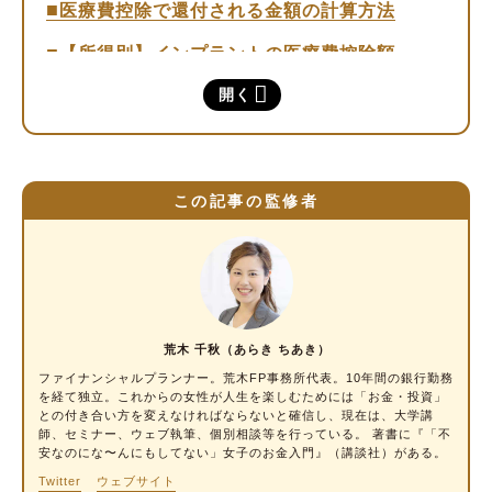
医療費控除で還付される金額の計算方法
【所得別】インプラントの医療費控除額
①所得金額200万円以下
開く
②所得金額300万円
③所得金額400万円
④所得金額500万円
この記事の監修者
⑤所得金額600万円
⑥所得金額700万円
⑦所得金額800万円
⑧所得金額900万円
荒木 千秋（あらき ちあき）
⑨所得金額1,000万円
ファイナンシャルプランナー
。荒木FP事務所代表。10年間の銀行勤務
を経て独立。これからの女性が人生を楽しむためには「お金・投資」
⑩所得金額1,100万円
との付き合い方を変えなければならないと確信し、現在は、大学講
師、セミナー、ウェブ執筆、個別相談等を行っている。 著書に『「不
⑪所得金額1,200万円
安なのにな〜んにもしてない」女子のお金入門』（講談社）がある。
Twitter
ウェブサイト
医療費控除を申告する流れ