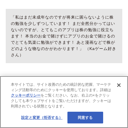
「私はまだ未成年なのですが将来に困らないように株
の勉強を少しずつしています！ まだ全然分かってはい
ないのですが、とてもこのアプリは株の勉強に役立ち
ます！ 本当のお金で賭けずにアプリのお金で賭けるの
でとても気楽に勉強ができます！ あと漫画などで株が
どのような物なのかがわかります！」 （Kaゲーム好き
さん）
引用：App Storeプレビュー
本サイトでは、サイト改善のための統計的な把握、マーケテ
ィング活動等のためにクッキーを使用しております。詳細は
クッキーポリシー
をご覧ください。なお、右上の×をクリッ
クしても本ウェブサイトをご覧いただけますが、クッキーは
株価の値動きがわかる！ 情報収集型アプリ
利用されている状態となります。
設定と変更（拒否する）
同意する