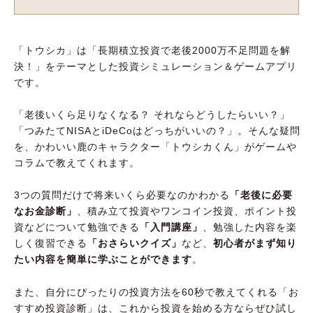
「トウシカ」は「長期積立投資で老後2000万不足問題を解
決！」をテーマとした投資シミュレーション＆ゲームアプリ
です。
「老後いくら足りなくなる？ それならどうしたらいい？」
「つみたてNISAとiDeCoはどっちがいいの？」。そんな疑問
を、かわいい鹿のキャラクター「トウシカくん」がゲームや
コラムで教えてくれます。
3つの質問だけで将来いくら必要なのかわかる
「老後に必要
なお金診断」
、積み立て投資やワンコイン投資、ポイント投
資などについて勉強できる
「入門講座」
、勉強した内容を楽
しく復習できる
「おさらいクイズ」
など、
初心者がまず知り
たい内容を簡単に学ぶことができます
。
また、自分にぴったりの投資方法を60秒で教えてくれる「お
すすめ投資診断」は、これから投資を始める方ならぜひ試し