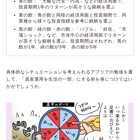
青の館：「大幅な円安・円高」などの経済局面で、
投資期間1年のリターンが高そうな銘柄を選ぶ
黄の館：青の館と同様の経済局面と投資期間で、同
業種から様々な投資指標を参考に銘柄を選ぶ
黒の館・緑の館・赤の館：「バブル」「好況」「市
場ショック」など、市況中心の経済局面でリターン
が高そうな銘柄を選ぶ。投資期間はそれぞれ、黒の
館が1年、緑の館が3年、赤の館が5年
具体的なシチュエーションを考えられるアプリでの勉強を通
して、「資産運用を生活の一部」にする術を身につけてはい
かがでしょうか。