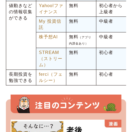
値動きなど
Yahoo!ファ
無料
初心者から
の情報収集
イナンス
上級者
ができる
My 投資信
無料
中級者
託
株予想AI
無料
中級者
（アプリ
内課金あり）
STREAM
無料
初心者
（ストリー
ム）
長期投資を
ferci（フェ
無料
初心者
勉強できる
ルシー）