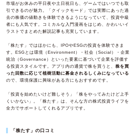
市場がお休みの平日夜や土日祝日も、ゲームではいつでも取
引できるのが魅力。「クイックモード」では実際にあった過
去の株価の値動きを体験できるようになっていて、投資中級
者にも人気です。コミカルな入門漫画をはじめ、かわいいイ
ラストでまとめた解説記事も充実しています。
「株たす」ではほかにも、IPOやESGの投資を体験できま
す。ESGとは環境（Environment）・社会（Social）・企業
統治（Governance）といった要素に基づいて企業を評価す
る投資スタイルです。アプリ内の通貨で株を買うと、
株を買
った回数に応じて植樹活動に募金されるしくみになっている
ので、環境保護に興味がある方にもおすすめです。
「投資を始めたいけど難しそう」「株をやってみたけど上手
くいかない」。「株たす」は、そんな方の株式投資ライフを
全力でサポートしてくれるアプリです。
「株たす」の口コミ