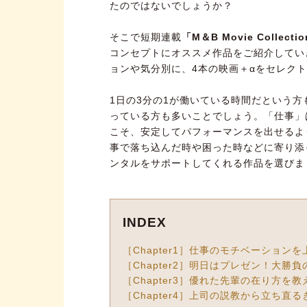
たのではないでしょうか？
そこで短期連載
「M＆B Movie Collecti
コンセプトにオススメ作品をご紹介してい
ョンや気分別に、4本の映画＋αをセレク
1日の3分の1が働いている時間だという
っている方も多いことでしょう。「仕事」
こそ、安定してパフォーマンスを出せるよ
事で落ち込んだ時や困った時などに寄り添
ンタルをサポートしてくれる作品を選びま
INDEX
［Chapter1］仕事のモチベーション
［Chapter2］明日はプレゼン！大勝
［Chapter3］優れた先輩の在り方を
［Chapter4］上司の説教から立ち直