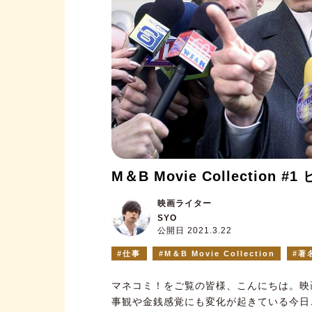
M＆B Movie Collecti
映画ライター
SYO
公開日 2021.3.22
仕事
M＆B Movie Collection
著
マネコミ！をご覧の皆様、こんにちは。
映
事観や金銭感覚にも変化が起きている今日