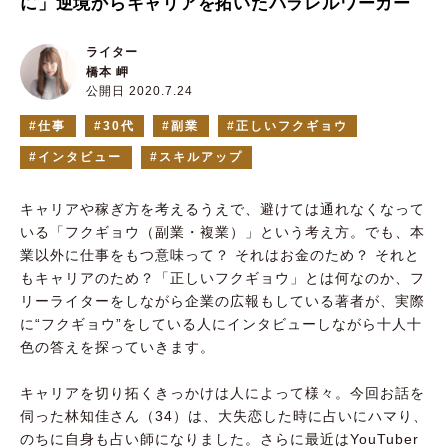
に」逆境からキャリアを拓いたパラレルワーカー
ライター
橋本 岬
公開日 2020.7.24
仕事
30代
副業
正しいフクギョウ
インタビュー
スキルアップ
キャリアや稼ぎ方を考えるうえで、避けては通れなくなって
いる「フクギョウ（副業・複業）」という考え方。でも、本
業以外に仕事をもつ意味って？ それはお金のため？ それと
もキャリアのため？「正しいフクギョウ」とは何なのか、フ
リーライターをしながら企業の広報もしている著者が、実際
に“フクギョウ”をしている人にインタビューしながら十人十
色の答えを探っていきます。
キャリアを切り拓くきっかけは人によって様々。今回お話を
伺った林知佳さん（34）は、大失恋した時に占いにハマり、
のちに自身も占い師になりました。さらに最近はYouTuber