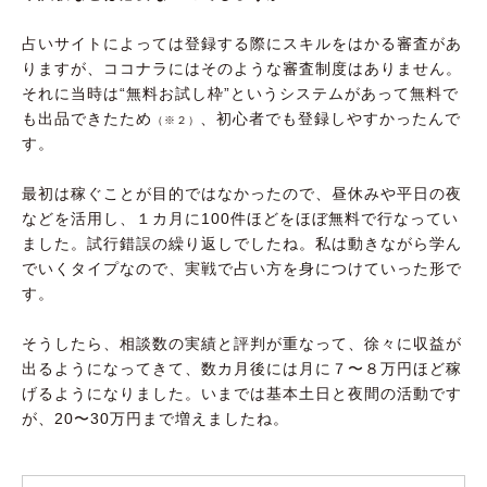
占いサイトによっては登録する際にスキルをはかる審査があ
りますが、ココナラにはそのような審査制度はありません。
それに当時は“無料お試し枠”というシステムがあって無料で
も出品できたため
、初心者でも登録しやすかったんで
（※２）
す。
最初は稼ぐことが目的ではなかったので、昼休みや平日の夜
などを活用し、１カ月に100件ほどをほぼ無料で行なってい
ました。試行錯誤の繰り返しでしたね。私は動きながら学ん
でいくタイプなので、実戦で占い方を身につけていった形で
す。
そうしたら、相談数の実績と評判が重なって、徐々に収益が
出るようになってきて、数カ月後には月に７〜８万円ほど稼
げるようになりました。いまでは基本土日と夜間の活動です
が、20〜30万円まで増えましたね。