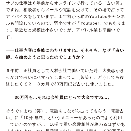
サブの仕事は６年前からオンラインで行っている「占い師」
ですね。相談者からメールや電話を受けて、その場で占って
アドバイスをしています。１年前から猫のYouTubeチャンネ
ルも開設しているので、弱小ですが「Youtuber」でもありま
す。最近だと規模は小さいですが、アパレル業も準備中で
す。
――仕事内容は多岐にわたりますね。そもそも、なぜ「占い
師」を始めようと思ったのでしょうか？
６年前、正社員として人材会社で働いていた時、大失恋がき
っかけで占いにハマってしまって…（苦笑）。どうしても復
縁したくて２、３カ月で30万円ほど占いに使いました。
――30万円も…それは会社員にとって大金ですね…。
そうですよね（笑）。電話をしながら占ってもらう「電話占
い」に「10分 無料」というメニューがあったのでよく利用
していたのですが…、10分で重い恋愛相談が終わるはずがあ
りませんよね。つい長電話になり、積もり積もって30万円に