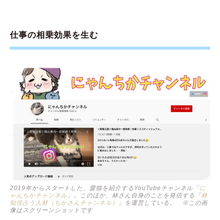
仕事の相乗効果を生む
2019年からスタートした、愛猫を紹介するYouTubeチャンネル「
に
ゃんちかチャンネル
」。このほか、林さん自身のことを発信する「
林
知佳占う人材（ちかさんチャンネル）
」を運営している。 ※この画
像はスクリーンショットです