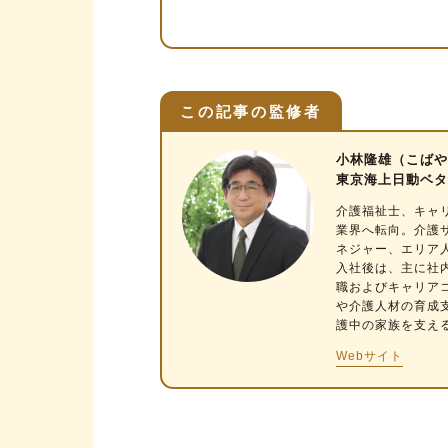
認知症デイサービスの種類
種類は「単独型」「併設型」「
認知症デイサービスの人員配
この記事の監修者
認知症デイサービスの1日のスケ
小林隆雄（こばや
認知症デイサービスの効果
東京海上日動ベタ
介護福祉士、キャ
認知症デイサービスの利用条件
業界へ転向。介護
ネジャー、エリア
認知症デイサービスを利用する
入社後は、主に社
職およびキャリア
メリット
や介護人材の育成
デメリット
護中の家族を支え
Webサイト
認知症デイサービスにかかる費
認知症デイサービスを選ぶ時の
ケアマネジャーに相談する