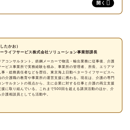
開く
共用型」の3種類
置基準
ジュール
したかお）
ーライフサービス株式会社ソリューション事業部課長
リアコンサルタント
。鉄鋼メーカーで物流・輸出業務に従事後、介護
サービス事業所で実務経験を積み、事業所の管理者、所長、エリアマ
人事・総務責任者などを歴任。東京海上日動ベターライフサービスへ
メリット・デメリット
内の介護職の教育や事業所の運営支援に携わる。現在は、介護の専門
コンサルタントの視点から、主に企業に対する仕事と介護の両立支援
支援に取り組んでいる。これまで500回を超える講演活動のほか、介
る介護相談員としても活動中。
用
ポイントと注意点