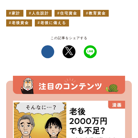
家計
人生設計
住宅資金
教育資金
老後資金
老後に備える