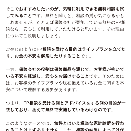
そこで
おすすめしたいのが、気軽に利用できる無料相談を試
してみること
です。無料と聞くと、相談の質が気になるかも
しれませんが、たとえば保険会社が実施している無料のFP相
談なら、安心して利用していただけると思います。その理由
についてご説明しましょう。
ご存じのように
FP相談を受ける目的はライフプランを立てた
り、お金の不安を解消したりすること
です。
一方、
保険会社の役割は保険商品を通じて、お客様が抱いて
いる不安を軽減し、安心をお届けすること
です。そのために
は、お客様のライフプランや現在抱えているお金に関する不
安について理解する必要があります。
つまり、
FP相談を受ける側とアドバイスをする側の目的が一
致しており、あえて無料で実施しているわけなのです
。
このようなケースでは、
無料とはいえ適当な家計診断を行わ
れることはまずありません
。また、
相談の結果によっては保