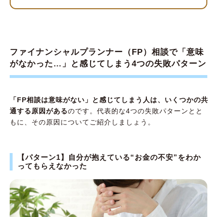
もらえなかった
ファイナンシャルプランナー（FP）相談を
「有意義なもの」にするための3つのポイント
ファイナンシャルプランナー（FP）相談で「意味
【ポイント1】自分が相談したいことを整理し
がなかった…」と感じてしまう4つの失敗パターン
ておこう
【ポイント2】適切な資格を持っているFPで
あることを確認しよう
「FP相談は意味がない」と感じてしまう人は、いくつかの共
通する原因がある
のです。代表的な4つの失敗パターンとと
【ポイント3】FPの得意分野を確認しよう
もに、その原因についてご紹介しましょう。
初めての場合は無料のFP相談を利用するのも
有効
【パターン1】自分が抱えている“お金の不安”をわか
お金の専門家への相談は意味がある！ ただ
ってもらえなかった
し、目的ははっきりさせよう