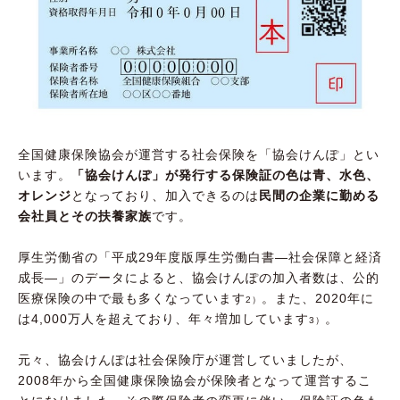
全国健康保険協会が運営する社会保険を「協会けんぽ」とい
います。
「協会けんぽ」が発行する保険証の色は青、水色、
オレンジ
となっており、加入できるのは
民間の企業に勤める
会社員とその扶養家族
です。
厚生労働省の「平成29年度版厚生労働白書―社会保障と経済
成長―」のデータによると、協会けんぽの加入者数は、公的
医療保険の中で最も多くなっています
。また、2020年に
2）
は4,000万人を超えており、年々増加しています
。
3）
元々、協会けんぽは社会保険庁が運営していましたが、
2008年から全国健康保険協会が保険者となって運営するこ