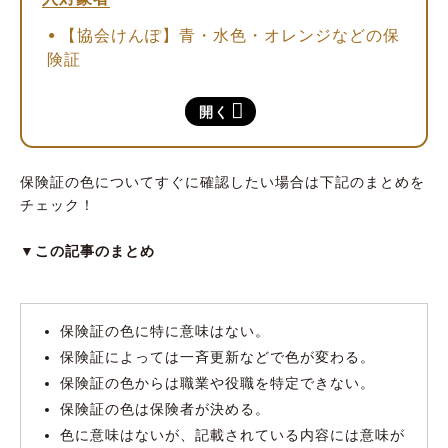
【協会けんぽ】青・水色・オレンジなどの保
険証
【組合健保】赤・ピンクなどの保険証
開く
【共済組合】黄色・水色などの保険証
国民健康保険における保険証の種類と色、職業
保険証の色についてすぐに確認したい場合は下記のまとめを
や加入対象者
チェック！
【市町村国保】赤・ピンク・緑・灰色・紫な
どの保険証
▼この記事のまとめ
【国保組合】ピンク・黄緑などの保険証
【後期高齢者医療制度】緑・紫・青などの保険
保険証の色に特に意味はない。
証
保険証によっては一斉更新などで色が変わる。
保険証は色ではなく記載された情報に意味があ
保険証の色からは職業や役職を特定できない。
る
保険証の色は保険者が決める。
色に意味はないが、記載されている内容には意味が
「保険者番号」からは、公的医療保険の種類