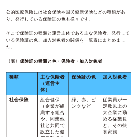
公的医療保険には社会保険や国民健康保険などの種類があ
り、発行している保険証の色も様々です。
そこで保険証の種類と運営主体である主な保険者、発行して
いる保険証の色、加入対象者の関係を一覧表にまとめまし
た。
〈表〉保険証の種類と色・保険者・加入対象者
種類
主な保険者
保険証の色
加入対象者
（運営主
体）
社会保険
組合健保
緑、赤、ピ
従業員が一
（企業が組
ンクなど
定数以上の
織する組合
大企業に勤
や、同業他
める従業員
社と共同で
と、その扶
設立した健
養家族