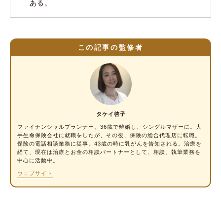
ある。
や職業がわかる
「番号」からは入社した順番がわかる
マイナ保険証移行後はマイナポータルで確認
この記事の監修者
できる
保険証の色は誰が決める？
色に意味はないが、多くの個人情報が含まれる
保険証。取扱いにはくれぐれも注意しよう
タケイ啓子
ファイナンシャルプランナー
。36歳で離婚し、シングルマザーに。大
手生命保険会社に就職をしたが、その後、保険の総合代理店に転職。
保険の電話相談業務に従事。43歳の時に乳がんを告知される。治療を
経て、現在は治療とお金の相談パートナーとして、相談、執筆業務を
中心に活動中。
ウェブサイト