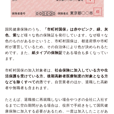
国民健康保険のうち、
「市町村国保」は赤やピンク、緑、灰
色、紫
など様々な色の保険証を発行しています。なぜ様々な
色のものがあるかというと、市町村国保は、都道府県や市町
村が運営しているため、その自治体により色が決められるた
めです。また、
紙タイプの保険証
である場合も多くなってい
ます。
市町村国保の加入対象者は、
社会保険に加入している方や生
活保護を受けている方、後期高齢者医療制度の対象となる方
などを除くすべての方
です。自営業者のほか、退職した高齢
者や無職者も含まれます。
たとえば、退職後に再就職しない場合やつぎの会社に入社す
るまでに空白期間がある場合は、役所で手続きをして国民健
康保険に加入する必要があるため、一度は加入したことがあ