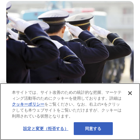
画像：iStock.com/akiyoko
本サイトでは、サイト改善のための統計的な把握、マーケテ
ィング活動等のためにクッキーを使用しております。詳細は
まず保険者番号とは、保険証の下部に記載されている数字
クッキーポリシー
をご覧ください。なお、右上の×をクリッ
クしても本ウェブサイトをご覧いただけますが、クッキーは
で、
社会保険は8桁、国民健康保険は6桁
となっています。こ
利用されている状態となります。
の保険者番号からわかるのは、公的医療保険の種類や職業で
す。
設定と変更（拒否する）
同意する