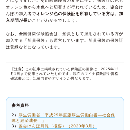
とになりました。その際保険者の変更に伴い、保険証の色も
オレンジ色から水色へと切替えが行われているため、協会け
んぽの加入者で
オレンジ色の保険証を所有している方は、加
入期間が長い
ことがわかるでしょう。
なお、全国健康保険協会は、船員として雇用されている方が
加入する「船員保険」も運営しています。船員保険の保険証
は黄緑などになっています。
【注意】この記事に掲載されている保険証の画像は、2025年12
月1日まで使用されていたものです。現在のマイナ保険証や資格
確認書とは、記載内容やデザインが異なります。
参考資料
2）
厚生労働省「平成29年度版厚生労働白書―社会保
障と経済成長―」
3）
協会けんぽ月報（概要）（2020年3月）