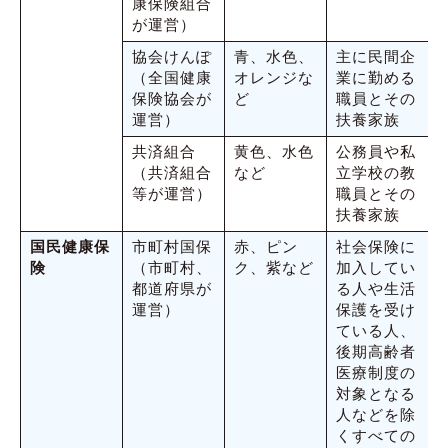
康保険組合
が運営）
協会けんぽ
青、水色、
主に民間企
（全国健康
オレンジな
業に勤める
保険協会が
ど
職員とその
運営）
扶養家族
共済組合
黄色、水色
公務員や私
（共済組合
など
立学校の教
等が運営）
職員とその
扶養家族
国民健康保
市町村国保
赤、ピン
社会保険に
険
（市町村、
ク、紫など
加入してい
都道府県が
る人や生活
運営）
保護を受け
ている人、
後期高齢者
医療制度の
対象となる
人などを除
くすべての