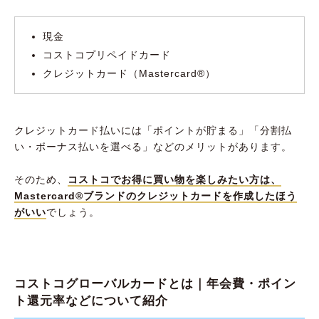
ライフカード
現金
イオンカードセレクト
コストコプリペイドカード
セゾンカードインターナショナル
クレジットカード（Mastercard®︎）
楽天カード
リクルートカード
クレジットカード払いには「ポイントが貯まる」「分割払
dカード
い・ボーナス払いを選べる」などのメリットがあります。
Orico Card THE POINT
そのため、
コストコでお得に買い物を楽しみたい方は、
コストコで使えるクレジットカード選びで比較
Mastercard®︎ブランドのクレジットカードを作成したほう
すべきポイント
がいい
でしょう。
ポイント還元率の高さ
年会費の有無
特典・付帯保険の充実度
コストコグローバルカードとは｜年会費・ポイン
ト還元率などについて紹介
コストコでクレジットカードを使う時に注意す
べきポイント