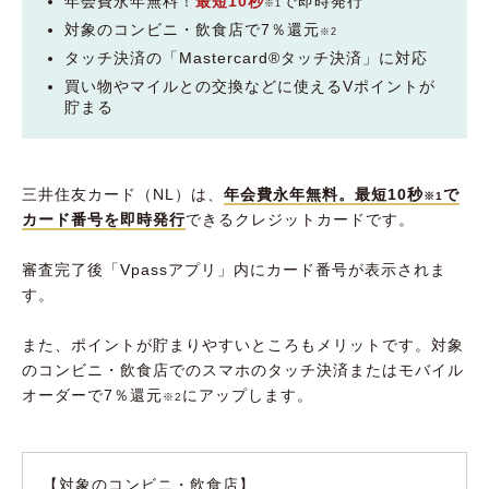
年会費永年無料！
最短10秒
で即時発行
※1
対象のコンビニ・飲食店で7％還元
※2
タッチ決済の「Mastercard®︎タッチ決済」に対応
買い物やマイルとの交換などに使えるVポイントが
貯まる
三井住友カード（NL）は、
年会費永年無料。最短10秒
で
※1
カード番号を即時発行
できるクレジットカードです。
審査完了後「Vpassアプリ」内にカード番号が表示されま
す。
また、ポイントが貯まりやすいところもメリットです。対象
のコンビニ・飲食店でのスマホのタッチ決済またはモバイル
オーダーで7％還元
にアップします。
※2
【対象のコンビニ・飲食店】