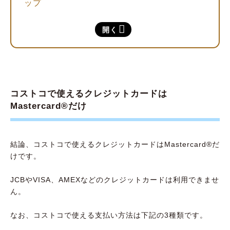
ップ
コストコの年会費が自動引き落とし
開く
特典・付帯保険が充実している
コストコグローバルカードは作らないほうがい
い？デメリットについても紹介
貯まるポイントの使い道が限定的
コストコで使えるクレジットカードは
ポイント付与のタイミングが年に1回だけ
Mastercard®︎だけ
コストコグローバルカードの作り方・入会方
法
結論、コストコで使えるクレジットカードはMastercard®︎だ
法人・個人事業主にはコストコグローバルビ
けです。
ジネスカードがおすすめ
JCBやVISA、AMEXなどのクレジットカードは利用できませ
最短即日発行あり｜監修者おすすめのコストコ
ん。
で使えるクレジットカード9選【PR】
三井住友カード（NL）
なお、コストコで使える支払い方法は下記の3種類です。
VIASOカード