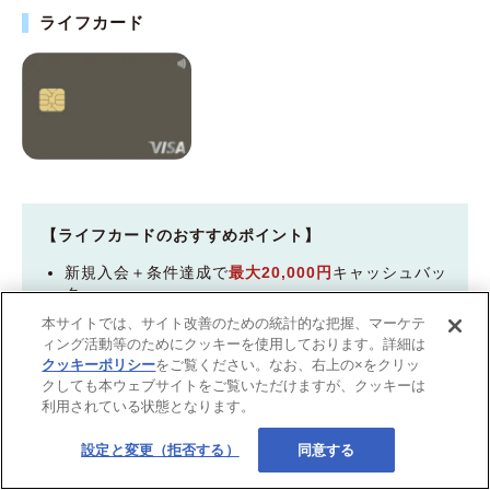
ライフカード
【ライフカードのおすすめポイント】
新規入会＋条件達成で
最大20,000円
キャッシュバッ
ク
有効期限が最大5年の「LIFEサンクスポイント」が
本サイトでは、サイト改善のための統計的な把握、マーケテ
貯まる
ィング活動等のためにクッキーを使用しております。詳細は
クッキーポリシー
をご覧ください。なお、右上の×をクリッ
入会後1年間は1.5倍！誕生日月は3倍にポイントア
クしても本ウェブサイトをご覧いただけますが、クッキーは
ップ
利用されている状態となります。
年間の利用額に応じて翌年のポイント還元率が上が
る
設定と変更（拒否する）
同意する