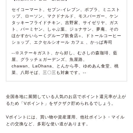
セイコーマート、セブン‐イレブン、ポプラ、ミニスト
ップ、ローソン、マクドナルド、モスバーガー、ケン
タッキーフライドチキン、吉野家、サイゼリヤ、ガス
ト、バーミヤン、しゃぶ葉、ジョナサン、夢庵、その
ほかすかいらーくグループ飲食店
、ドトールコーヒー
※
ショップ、エクセルシオール カフェ 、かっぱ寿司
--※ステーキガスト、から好し、むさしの森珈琲、藍
屋、グラッチェガーデンズ、魚屋路、
chawan、LaOhana、とんから亭、ゆめあん食堂、桃
菜、八郎そば、三〇三も対象です。--
全国各地に展開している人気のお店でポイント還元率が上が
るため「Vポイント」をザクザク貯められるでしょう。
Vポイントには、買い物や資産運用、他社ポイント・マイル
との交換など、多彩な使い道があります。