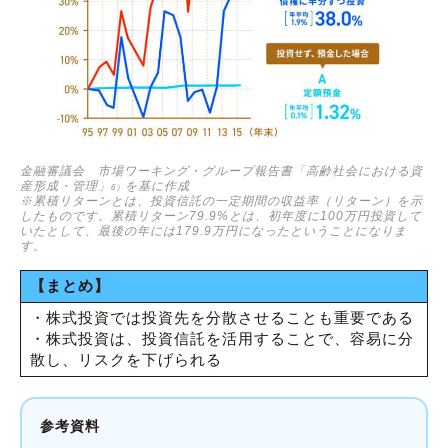
金融審議会 市場ワーキング・グループ報告書「高齢社会における資
産形成・管理」
を基に作成
6）
※累積リターンとは、投資信託の一定期間の収益率（リターン）を示
したものです。累積リターン79.9%とは、初年度に100万円投資して
いたとして、最後の年には179.9万円になったということになりま
す。
【まとめ】
・株式投資では投資先を分散させることも重要である
・株式投資は、投資信託を活用することで、容易に分
散し、リスクを下げられる
参考資料