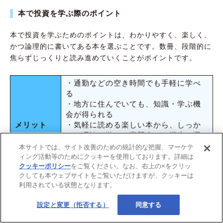
本で投資を学ぶ際のポイント
本で投資を学ぶためのポイントは、わかりやすく、楽しく、
かつ論理的に書いてある本を選ぶことです。数冊、段階的に
焦らずじっくりと読み進めていくことがポイントです。
・通勤などの空き時間でも手軽に学べ
る
・地方に住んでいても、知識・学ぶ機
会が得られる
メリット
・気軽に読める楽しい本から、しっか
りと理論が学べる専門書まで幅広い選
択肢がある
本サイトでは、サイト改善のための統計的な把握、マーケテ
・一般的に数冊読んでも数千円以内で
ィング活動等のためにクッキーを使用しております。詳細は
クッキーポリシー
をご覧ください。なお、右上の×をクリッ
収まり、費用対効果が高い
クしても本ウェブサイトをご覧いただけますが、クッキーは
・中には理論的でない（たまたまうま
利用されている状態となります。
くいった程度の一例を載せている、と
デメリット
いうレベルの）内容の本もある
設定と変更（拒否する）
同意する
・ある程度の知識を得るには、数冊読