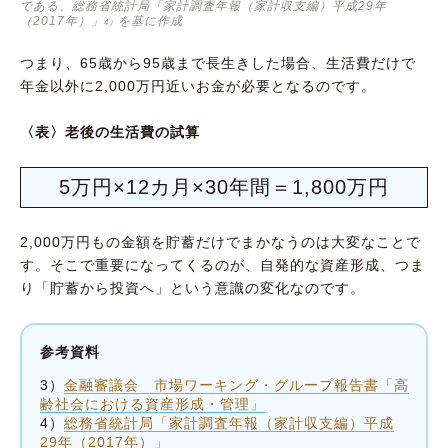
である、総務省統計局「家計調査年報（家計収支編）平成29年
（2017年）」
を基に作成
4）
つまり、65歳から95歳まで長生きした場合、生活費だけで
年金以外に2,000万円近いお金が必要となるのです。
〈表〉老後の生活費の試算
5万円×12カ月×30年間＝1,800万円
2,000万円もの金額を貯蓄だけでまかなうのは大変なことで
す。そこで重要になってくるのが、自発的な資産形成、つま
り「貯蓄から投資へ」という意識の変化なのです。
参考資料
3）
金融審議会 市場ワーキング・グループ報告書「高
齢社会における資産形成・管理」
4）
総務省統計局「家計調査年報（家計収支編）平成
29年（2017年）」