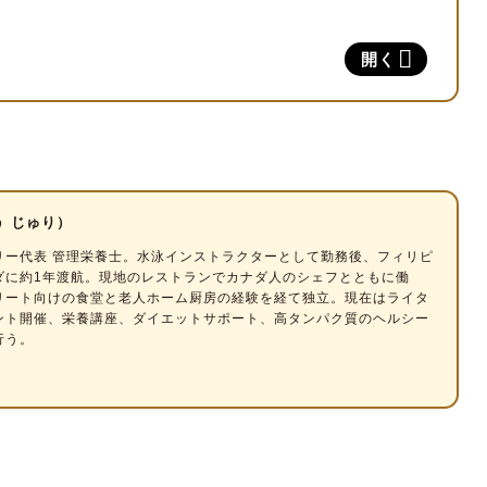
レ後がおすすめ
開く
をすると太るって本当？
の食事メニュー
う じゅり）
トをしよう！
リー代表
管理栄養士
。水泳インストラクターとして勤務後、フィリピ
ダに約1年渡航。現地のレストランでカナダ人のシェフとともに働
リート向けの食堂と老人ホーム厨房の経験を経て独立。現在はライタ
ント開催、栄養講座、ダイエットサポート、高タンパク質のヘルシー
行う。