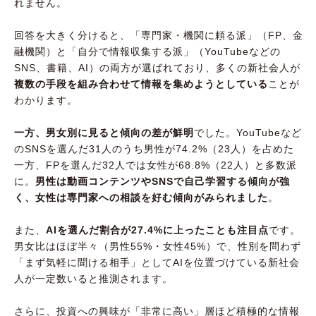
れません。
回答を大きく分けると、「専門家・機関に頼る派」（FP、金
融機関）と「自分で情報収集する派」（YouTubeなどの
SNS、書籍、AI）の両方が選ばれており、多くの新社会人が
複数の手段を組み合わせて情報を集めようとしている
ことが
わかります。
一方、男女別に見ると傾向の差が鮮明
でした。YouTubeなど
のSNSを選んだ31人のうち男性が74.2%（23人）を占めた
一方、FPを選んだ32人では女性が68.8%（22人）と多数派
に。
男性は動画コンテンツやSNSで自己学習する傾向が強
く、女性は専門家への相談を好む傾向がみられました
。
また、
AIを選んだ割合が27.4%に上ったことも注目点
です。
男女比はほぼ半々（男性55%・女性45%）で、性別を問わず
「まず気軽に聞ける相手」としてAIを位置づけている新社会
人が一定数いると推測されます。
さらに、投資への興味が「非常に高い」層ほど積極的な情報