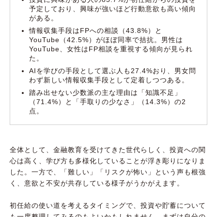
予定しており、興味が強いほど行動意欲も高い傾向
がある。
情報収集手段はFPへの相談（43.8%）と
YouTube（42.5%）がほぼ同率で拮抗。男性は
YouTube、女性はFP相談を重視する傾向が見られ
た。
AIを学びの手段として選ぶ人も27.4%おり、男女問
わず新しい情報収集手段として定着しつつある。
踏み出せない少数派の主な理由は「知識不足」
（71.4%）と「手取りの少なさ」（14.3%）の2
点。
全体として、金融教育を受けてきた世代らしく、投資への関
心は高く、学び方も多様化していることが浮き彫りになりま
した。一方で、「難しい」「リスクが怖い」という声も根強
く、意欲と不安が共存している様子がうかがえます。
初任給の使い道を考えるタイミングで、投資や貯蓄について
も一度整理してみるのもよいかもしれません。まずは自分の