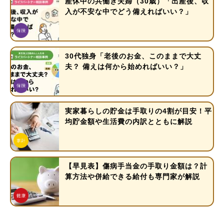
産休中の共働き夫婦（30歳）「出産後、収
入が不安な中でどう備えればいい？」
30代独身「老後のお金、このままで大丈
夫？ 備えは何から始めればいい？」
実家暮らしの貯金は手取りの4割が目安！平
均貯金額や生活費の内訳とともに解説
【早見表】傷病手当金の手取り金額は？計
算方法や併給できる給付も専門家が解説