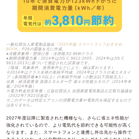
一般社団法人家電製品協会「
2025年版 スマートライフおすすめ
BOOK
」P26の図版を元に作成。
●冷暖房兼用・壁掛け形・冷房能力2.8kWクラス
●期間消費電力量：2014年はJIS C 9612:2005、2024年はJIS C
9612:2013に基づいて測定された試算値です。
（地域、気象条件、使用条件などにより、値は変わります）
※2014年はクラス全体の単純平均値、2024年はクラスの省エネタイ
プ（多段階評価★3.0以上）の単純平均値（小数点以下四捨五入）。
出典：経済産業省 資源エネルギー庁 省エネ性能カタログ（2014年冬
版／2024年版）
※電力料金目安単価：公益社団法人 全国家庭電気製品公正取引協議会
（2022年7月22日改定）
※このデータは特定エアコンの消費電力量や電気代を保証するもので
はありません。
2027年度以降に製造された機種なら、さらに省エネ性能が
強化されているので、より電気代を節約できる可能性が高く
なります。また、スマートフォンと連携し外出先から操作で