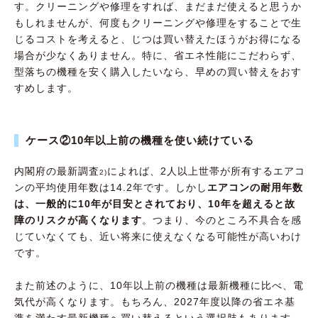
す。クリーニングや修理をすれば、まだまだ使えると思うか
もしれませんが、何度もクリーニングや修理をすることで生
じるコストを考えると、じつは買い替えたほうがお得になる
場合が少なくありません。特に、省エネ性能にこだわらず、
型落ちの機種を安く購入したいなら、早めの買い替えをおす
すめします。
ケース②10年以上前の機種を使い続けている
内閣府の最新調査
によれば、2人以上世帯が所有するエアコ
2)
ンの平均使用年数は14.2年です。しかし
エアコンの耐用年数
は、一般的に10年が目安とされており、10年を超えると故
障のリスクが高くなります
。つまり、今のところ不具合を感
じていなくても、近い将来に使えなくなる可能性が高いわけ
です。
また前述のように、10年以上前の機種は最新機種に比べ、電
気代が高くなります。もちろん、2027年度以降の省エネ基
準を満たす最新機種へ買い替えるという選択肢もあります